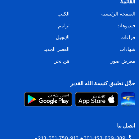
القائمة
الصفحة الرئيسية
الكتب
فيديوهات
ترانيم
قراءات
الإنجيل
شهادات
العصر الجديد
معرض صور
مَن نحن
حمِّل تطبيق كنيسة الله القدير
اتصل بنا
201-153-829-389+ 213-551-750-916+