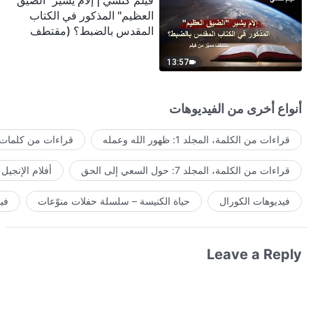
فيلم كنسي | إلامَ يشير "الضيق
العظيم" المذكور في الكتاب
المقدس بالضبط؟ (مقتطف
مميَّز من فيلم)
13:57
أنواع أخرى من الفيديوهات
قراءات من الكلمة، المجلد 1: ظهور الله وعمله
قراءات من كلمات ا
قراءات من الكلمة، المجلد 7: حول السعي إلى الحق
أفلام الإنجيل
فيديوهات الكورال
حياة الكنيسة – سلسلة حفلات منوّعات
في
Leave a Reply