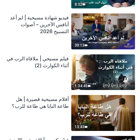
8:32
فيديو شهادة مسيحية | لم أعد
أنافس الآخرين – أصوات
التسبيح 2026
30:13
فيلم مسيحي | ملاقاة الرب في
أثناء الكوارث (2)
1:34:45
أفلام مسيحية قصيرة | هل
طاعة البابا هي طاعة للرب؟
13:43