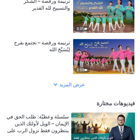
ترنيمة ورقصة – الشكر
والتسبيح لله القدير
3:31
ترنيمة ورقصة – نجتمع بفرح
لِنُسَبِّحَ الله
3:03
عرض المزيد
فيديوهات مختارة
سلسلة وعظيِّة: طلب الحق في
الإيمان – الويل لأولئك الذين
ينتظرون فقط نزول الرب على
سحابة