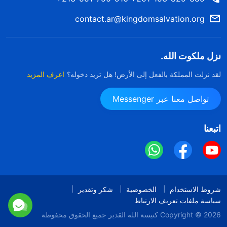
contact.ar@kingdomsalvation.org
نزل ملكوت الله.
لقد نزلت المملكة بالفعل إلى الأرض! هل تريد دخوله؟
اعرف المزيد
تواصل معنا عبر Messenger
اتبعنا
شروط الاستخدام
الخصوصية
شكر وتقدير
سياسة ملفات تعريف الارتباط
Copyright © 2026
كنيسة الله القدير
جميع الحقوق محفوظة