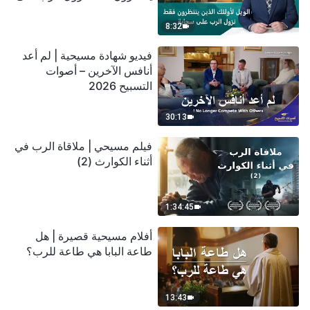
سحابة
8:32
فيديو شهادة مسيحية | لم أعد
أنافس الآخرين – أصوات
التسبيح 2026
30:13
فيلم مسيحي | ملاقاة الرب في
أثناء الكوارث (2)
1:34:45
أفلام مسيحية قصيرة | هل
طاعة البابا هي طاعة للرب؟
13:43