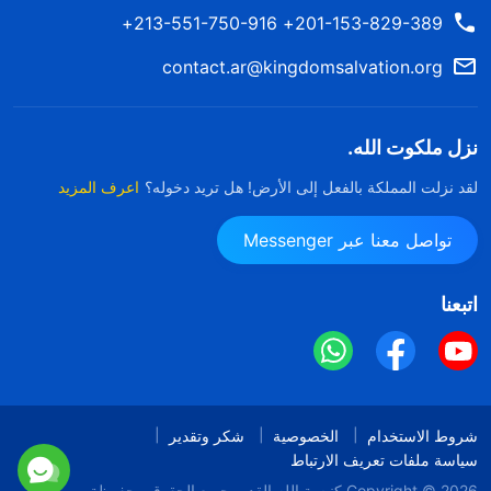
201-153-829-389+ 213-551-750-916+
contact.ar@kingdomsalvation.org
نزل ملكوت الله.
لقد نزلت المملكة بالفعل إلى الأرض! هل تريد دخوله؟
اعرف المزيد
تواصل معنا عبر Messenger
اتبعنا
شروط الاستخدام
الخصوصية
شكر وتقدير
سياسة ملفات تعريف الارتباط
Copyright © 2026
كنيسة الله القدير
جميع الحقوق محفوظة