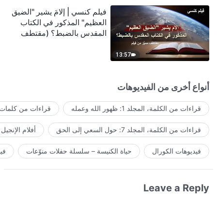
فيلم كنسي | إلامَ يشير "الضيق
العظيم" المذكور في الكتاب
المقدس بالضبط؟ (مقتطف
مميَّز من فيلم)
13:57
أنواع أخرى من الفيديوهات
قراءات من الكلمة، المجلد 1: ظهور الله وعمله
قراءات من كلمات ا
قراءات من الكلمة، المجلد 7: حول السعي إلى الحق
أفلام الإنجيل
فيديوهات الكورال
حياة الكنيسة – سلسلة حفلات منوّعات
في
Leave a Reply