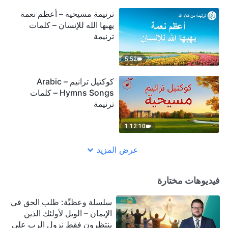
ترنيمة مسيحية – أعظم نعمة
يهبها الله للإنسان – كلمات
ترنيمة
5:52
كوكتيل ترانيم – Arabic
Hymns Songs – كلمات
ترنيمة
1:12:10
عرض المزيد
فيديوهات مختارة
سلسلة وعظيِّة: طلب الحق في
الإيمان – الويل لأولئك الذين
ينتظرون فقط نزول الرب على