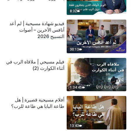
سحابة
8:32
فيديو شهادة مسيحية | لم أعد
أنافس الآخرين – أصوات
التسبيح 2026
30:13
فيلم مسيحي | ملاقاة الرب في
أثناء الكوارث (2)
1:34:45
أفلام مسيحية قصيرة | هل
طاعة البابا هي طاعة للرب؟
13:43