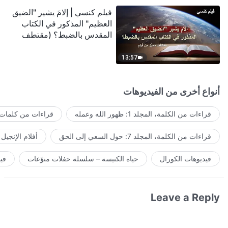
فيلم كنسي | إلامَ يشير "الضيق
العظيم" المذكور في الكتاب
المقدس بالضبط؟ (مقتطف
مميَّز من فيلم)
13:57
أنواع أخرى من الفيديوهات
قراءات من الكلمة، المجلد 1: ظهور الله وعمله
قراءات من كلمات ا
قراءات من الكلمة، المجلد 7: حول السعي إلى الحق
أفلام الإنجيل
فيديوهات الكورال
حياة الكنيسة – سلسلة حفلات منوّعات
في
Leave a Reply