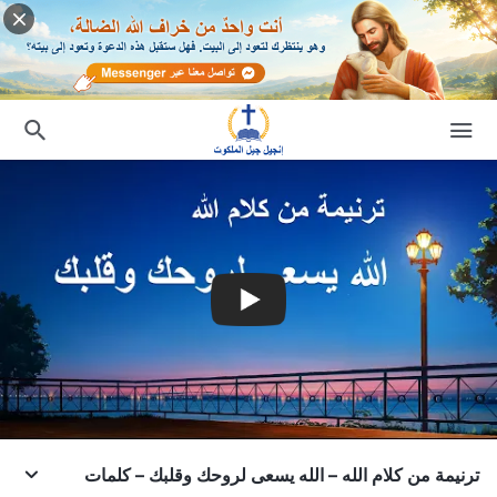
ترنيمة من كلام الله – الله يسعى لروحك وقلبك – كلمات