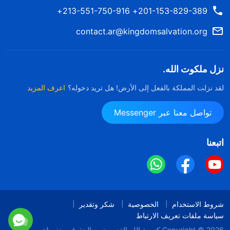
201-153-829-389+ 213-551-750-916+
contact.ar@kingdomsalvation.org
نزل ملكوت الله.
لقد نزلت المملكة بالفعل إلى الأرض! هل تريد دخوله؟
اعرف المزيد
تواصل معنا عبر Messenger
اتبعنا
شروط الاستخدام
الخصوصية
شكر وتقدير
سياسة ملفات تعريف الارتباط
Copyright © 2026
كنيسة الله القدير
جميع الحقوق محفوظة