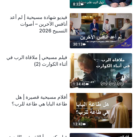
8:32
فيديو شهادة مسيحية | لم أعد
أنافس الآخرين – أصوات
التسبيح 2026
30:13
فيلم مسيحي | ملاقاة الرب في
أثناء الكوارث (2)
1:34:45
أفلام مسيحية قصيرة | هل
طاعة البابا هي طاعة للرب؟
13:43