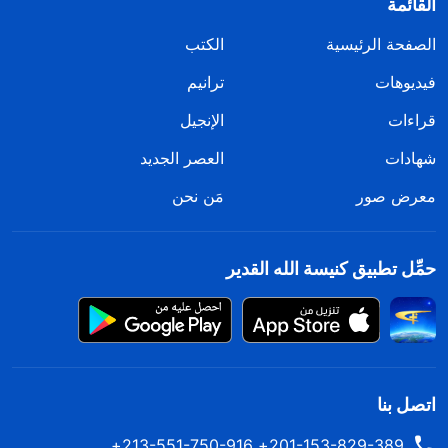
القائمة
الصفحة الرئيسية
الكتب
فيديوهات
ترانيم
قراءات
الإنجيل
شهادات
العصر الجديد
معرض صور
مَن نحن
حمِّل تطبيق كنيسة الله القدير
اتصل بنا
201-153-829-389+ 213-551-750-916+