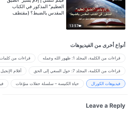
فيلم كنسي | إلامَ يشير "الضيق
العظيم" المذكور في الكتاب
المقدس بالضبط؟ (مقتطف
مميَّز من فيلم)
13:57
أنواع أخرى من الفيديوهات
قراءات من الكلمة، المجلد 1: ظهور الله وعمله
قراءات من كلمات ا
قراءات من الكلمة، المجلد 7: حول السعي إلى الحق
أفلام الإنجيل
فيديوهات الكورال
حياة الكنيسة – سلسلة حفلات منوّعات
في
Leave a Reply