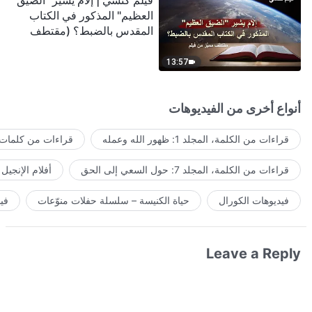
فيلم كنسي | إلامَ يشير "الضيق
العظيم" المذكور في الكتاب
المقدس بالضبط؟ (مقتطف
مميَّز من فيلم)
13:57
أنواع أخرى من الفيديوهات
قراءات من الكلمة، المجلد 1: ظهور الله وعمله
قراءات من كلمات ا
قراءات من الكلمة، المجلد 7: حول السعي إلى الحق
أفلام الإنجيل
فيديوهات الكورال
حياة الكنيسة – سلسلة حفلات منوّعات
في
Leave a Reply