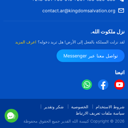
contact.ar@kingdomsalvation.org
نزل ملكوت الله.
لقد نزلت المملكة بالفعل إلى الأرض! هل تريد دخوله؟
اعرف المزيد
تواصل معنا عبر Messenger
اتبعنا
شروط الاستخدام
الخصوصية
شكر وتقدير
سياسة ملفات تعريف الارتباط
Copyright © 2026
كنيسة الله القدير
جميع الحقوق محفوظة