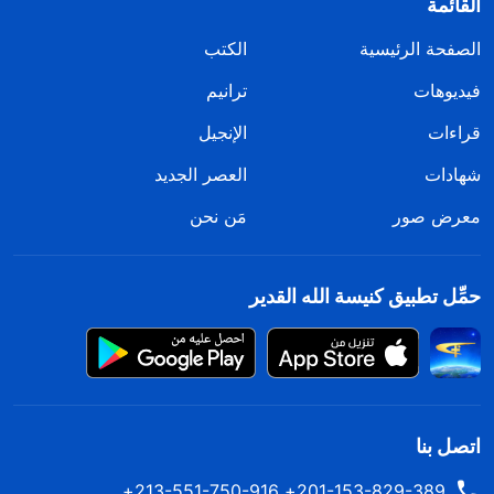
القائمة
الصفحة الرئيسية
الكتب
فيديوهات
ترانيم
قراءات
الإنجيل
شهادات
العصر الجديد
معرض صور
مَن نحن
حمِّل تطبيق كنيسة الله القدير
اتصل بنا
201-153-829-389+ 213-551-750-916+