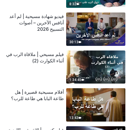
8:32
فيديو شهادة مسيحية | لم أعد
أنافس الآخرين – أصوات
التسبيح 2026
30:13
فيلم مسيحي | ملاقاة الرب في
أثناء الكوارث (2)
1:34:45
أفلام مسيحية قصيرة | هل
طاعة البابا هي طاعة للرب؟
13:43