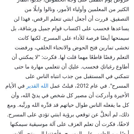
الكثير من المعلمين وأولياء الأمور، ونالوا وابلًا من
التصفيق. قررت أن أجعل ابنتي تتعلم الرقص، فهذا لن
يساعدها فحسب على اكتساب قوام جميل ورشاقة، بل
سيمنحها أيضًا فرصة للأداء على المسرح. لكنها كانت
تخشى تمارين فتح الحوض والانحناء الخلفي، ورفضت
التعلم رفضًا قاطعًا مهما قلت لها. فكرت: "لا يمكنني أن
أطاوع رغباتكِ فحسب. عليكِ أن تتعلمي مهارة ما حتى
تتمكني في المستقبل من جذب انتباه الناس على
المسرح". في عام 2012، قبلتُ عمل
الله القدير
في الأيام
الأخيرة وأدركت أن مصير كل شخص في يديْ الله، وأن
كل ما يفعله الناس طوال حياتهم قد قدَّره الله ورتَّبه. ومع
ذلك، لم أتخلَّ عن توقعي برؤية ابنتي تؤدي على المسرح.
لاحقًا، فكرت أن تعلم العزف على آلة موسيقية سيمكنها
أيضًا من الظهور على المسرح، فأخذتها إلى متجر آلات