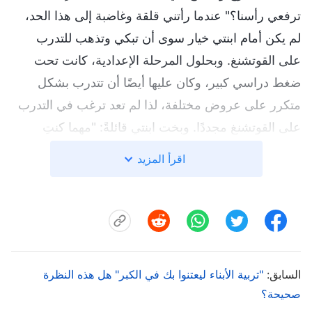
ترفعي رأسنا؟" عندما رأتني قلقة وغاضبة إلى هذا الحد،
لم يكن أمام ابنتي خيار سوى أن تبكي وتذهب للتدرب
على القوتشنغ. وبحلول المرحلة الإعدادية، كانت تحت
ضغط دراسي كبير، وكان عليها أيضًا أن تتدرب بشكل
متكرر على عروض مختلفة، لذا لم تعد ترغب في التدرب
على القوتشنغ مجددًا. وبخت ابنتي قائلةً: "مهما كنتِ
مشغولة، عليكِ أن تواصلي التدرب على القوتشنغ. إذا
اقرأ المزيد
تدربتِ جيدًا، يمكنكِ اعتلاء المسرح ونيل حياة حافلة
بالشهرة!" لكنها استمرت في عدم التدرب. فألقيت كتبها
وحامل الريشات على الأرض بغضب، وقلت: "حسنًا. لا
تتدربي. لنأمل فقط أن تستمتعي بجمع القمامة عندما
تكبرين!" عندما رأتني غاضبة إلى هذا الحد، هرعت ابنتي
السابق:
"تربية الأبناء ليعتنوا بك في الكبر" هل هذه النظرة
للتدرب. كانت ابنتي أحيانًا تشعر بالظلم فتبكي وتقول:
صحيحة؟
"لماذا تواصلين محاولة التحكم في مصيري؟" كنت أقول