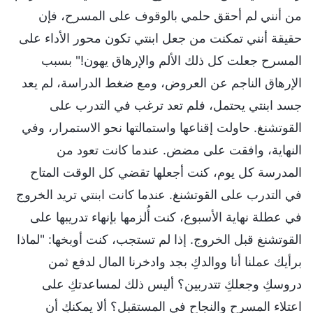
من أنني لم أحقق حلمي بالوقوف على المسرح، فإن
حقيقة أنني تمكنت من جعل ابنتي تكون محور الأداء على
المسرح جعلت كل ذلك الألم والإرهاق يهون!" بسبب
الإرهاق الناجم عن العروض، ومع ضغط الدراسة، لم يعد
جسد ابنتي يحتمل، فلم تعد ترغب في التدرب على
القوتشنغ. حاولت إقناعها واستمالتها نحو الاستمرار، وفي
النهاية، وافقت على مضض. عندما كانت تعود من
المدرسة كل يوم، كنت أجعلها تقضي كل الوقت المتاح
في التدرب على القوتشنغ. عندما كانت ابنتي تريد الخروج
في عطلة نهاية الأسبوع، كنت أُلزمها بإنهاء تدريبها على
القوتشنغ قبل الخروج. إذا لم تستجب، كنت أوبخها: "لماذا
برأيك عملنا أنا ووالدكِ بجد وادخرنا المال لدفع ثمن
دروسكِ وجعلكِ تتدربين؟ أليس ذلك لمساعدتكِ على
اعتلاء المسرح والنجاح في المستقبل؟ ألا يمكنكِ أن