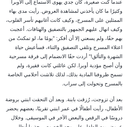
عندما كنت صغيرة، كان جدي يهوى الاستماع إلى الأوبرا
وكثيرًا ما كان يأخذني لمشاهدة العروض. رأيت مدى بهاء
الممثلين على المسرح، وكيف كانت أغانيهم تأسر القلوب،
وكيف انهال عليهم الجمهور بالتصفيق والهتافات. أعجبت
بهم حقًا، ولم يسعني إلا أن أفكر: "يومًا ما، لو تمكنتُ من
اعتلاء المسرح وتلقي التصفيق والثناء، فسأعيش حياة
الشهرة والتألق!" أردت حقًا الانضمام إلى فرقة مسرحية
وأن أصبح مؤدية أوبرا. لكن عائلتي كانت فقيرة، ولم
تسمح ظروفنا المادية بذلك، لذلك تلاشت أحلامي الخاصة
بالمسرح وتحولت إلى سراب.
بعد أن تزوجت، رُزقت بابنة. وبعد أن التحقت ابنتي بروضة
الأطفال، رأيت أطفالًا في عمر ابنتي تقريبًا، بعضهم يحضر
دروسًا في الرقص والبعض الآخر في الموسيقى. وخلال
عروض يوم الطفل على وجه الخصوص، جذبوا أنظار