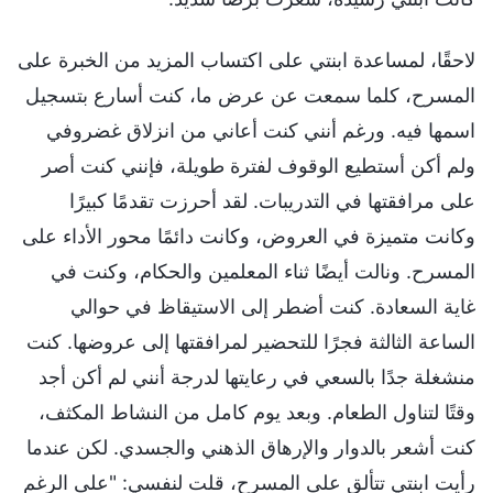
لاحقًا، لمساعدة ابنتي على اكتساب المزيد من الخبرة على
المسرح، كلما سمعت عن عرض ما، كنت أسارع بتسجيل
اسمها فيه. ورغم أنني كنت أعاني من انزلاق غضروفي
ولم أكن أستطيع الوقوف لفترة طويلة، فإنني كنت أصر
على مرافقتها في التدريبات. لقد أحرزت تقدمًا كبيرًا
وكانت متميزة في العروض، وكانت دائمًا محور الأداء على
المسرح. ونالت أيضًا ثناء المعلمين والحكام، وكنت في
غاية السعادة. كنت أضطر إلى الاستيقاظ في حوالي
الساعة الثالثة فجرًا للتحضير لمرافقتها إلى عروضها. كنت
منشغلة جدًا بالسعي في رعايتها لدرجة أنني لم أكن أجد
وقتًا لتناول الطعام. وبعد يوم كامل من النشاط المكثف،
كنت أشعر بالدوار والإرهاق الذهني والجسدي. لكن عندما
رأيت ابنتي تتألق على المسرح، قلت لنفسي: "على الرغم