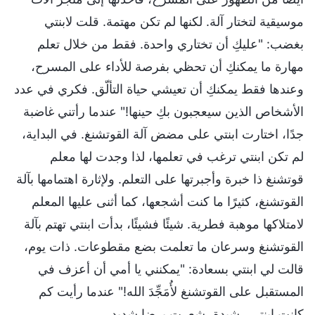
موسيقية لتختار آلة. لكنها لم تكن مهتمة. قلت لابنتي
بغضب: "عليكِ أن تختاري واحدة. فقط من خلال تعلم
مهارة ما يمكنكِ أن تحظي بفرصة للأداء على المسرح،
وعندها فقط يمكنكِ أن تعيشي حياة التألّق. فكري في عدد
الأشخاص الذين سيعجبون بكِ حينها!" عندما رأتني غاضبة
جدًا، اختارت ابنتي على مضض آلة القوتشنغ. في البداية،
لم تكن ابنتي ترغب في تعلمها، لذا وجدت لها معلم
قوتشنغ ذا خبرة وأجبرتها على التعلم. ولإثارة اهتمامها بآلة
القوتشنغ، كثيرًا ما كنت أشجعها، كما أثنى عليها المعلم
لامتلاكها موهبة فطرية. شيئًا فشيئًا، بدأت ابنتي تهتم بآلة
القوتشنغ وسرعان ما تعلمت بضع مقطوعات. ذات يوم،
قالت لي ابنتي بسعادة: "يمكنني يا أمي أن أعزف في
المستقبل على القوتشنغ لأُمَجِّدَ الله!" عندما رأيت كم
كانت ابنتي رشيدة، شعرت برضا شديد.