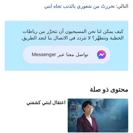
التالي:
تحررتُ من شعوري بالذنب تجاه ابني
لها بغضب: "أليس كل ما أفعله من أجلكِ؟ لماذا لا تفهمين
ما هو في مصلحتكِ؟" فكانت ابنتي تقول بغضب: "أنا
ببساطة لا أحب العزف على القوتشنغ! أنتِ من ظللتِ
كيف يمكن لنا نحن المسيحيون أن نتحرَّر من رباطات
تجبرينني على تعلمها!" كانت مشاجراتنا تنتهي دائمًا
الخطية ونتطهَّر؟ لا تتردد في الاتصال بنا لتجد الطريق.
بمرارة. وعندما كان يتعارض وقت العروض مع
الاجتماعات، كنت أجعل ابنتي تحضر العرض أولًا. وإذا
تواصل معنا عبر Messenger
أرادت ابنتي حضور الاجتماع، كنت أسارع بالقول: "ثمة
متسع من الوقت للاجتماعات، لكن فرص الأداء ينبغي عدم
تفويتها. إذا أضعتِ هذه الفرص، فستفقدين فرصًا للتألق
محتوى ذو صلة
على المسرح". ولهذا السبب، فات ابنتي العديد من
الاجتماعات.
اعتقال ابنتي كشفني
لاحقًا، نجحت ابنتي في الالتحاق بمدرسة ثانوية للفنون.
وكلما تحدثت عن ابنتي، كان الزملاء والأصدقاء ينظرون