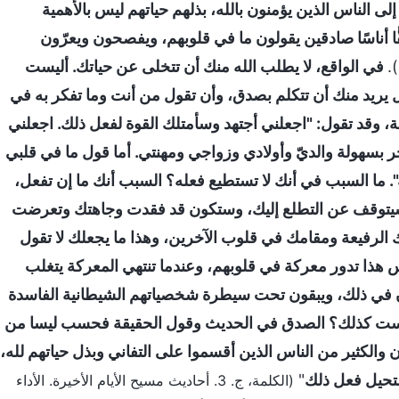
ى الناس الذين يؤمنون بالله، بذلهم حياتهم ليس بالأهمية
ا أناسًا صادقين يقولون ما في قلوبهم، ويفصحون ويعرّون
.
في الواقع، لا يطلب الله منك أن تتخلى عن حياتك. أليست
 بل يريد منك أن تتكلم بصدق، وأن تقول من أنت وما تفكر به في
ة، وقد تقول: "اجعلني أجتهد وسأمتلك القوة لفعل ذلك. اجعلني
 بسهولة والديّ وأولادي وزواجي ومهنتي. أما قول ما في قلبي
. ما السبب في أنك لا تستطيع فعله؟ السبب أنك ما إن تفعل،
سيتوقف عن التطلع إليك، وستكون قد فقدت وجاهتك وتعرضت
ك الرفيعة ومقامك في قلوب الآخرين، وهذا ما يجعلك لا تقول
س هذا تدور معركة في قلوبهم، وعندما تنتهي المعركة يتغلب
ن في ذلك، ويبقون تحت سيطرة شخصياتهم الشيطانية الفاسدة
ليست كذلك؟ الصدق في الحديث وقول الحقيقة فحسب ليسا من
 والكثير من الناس الذين أقسموا على التفاني وبذل حياتهم لله،
ستحيل فعل ذلك
"
(الكلمة، ج. 3. أحاديث مسيح الأيام الأخيرة. الأداء