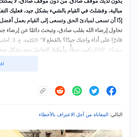
يكون لديك موقف صادق. من دون موقف صادق، لا يمكنك أداء
مبالية، وفشلتَ في القيام بالشيء بشكل جيد، فعليك الت
إذًا أن تسعى لمبادئ الحق وتسعى إلى القيام بعمل أفضل في ا
تحاول إرضاء الله بقلب صادق، وتبحث دائمًا عن إرضاء 
قادرًا على أداء واجبك جيدًا؟ بالقطع لا
"
(الكلمة
. "
إذا ارتكبت خطأً، وأمكنك التعامل معه بشكلٍ صحيح
صادقًا)
عليه وتمييزه، وكذلك كشفه وتشريحه، فماذا سيكون رأي
اقر
لله. ومن خلال أفعالك وسلوكك، سوف يتمكَّنون من رؤية قلب
من شأنك، ويقولون إنك شخصٌ أحمق وغير حكيمٍ. إذا لم تحا
بأخطائك، فسوف يقول الجميع إنك صادقٌ وحكيم. وما الذي
وعيوب. وفي الواقع، كلُّ شخصٍ لديه الشخصيَّة الفاسدة نفسه
أمرٌ غير معقولٍ على الإطلاق. بمُجرَّد أن تتَّضح لك شخص
التالي:
المعاناة من أجل الاعتراف بالأخطاء
التستُّر على أخطائك، ولن تحاسب الآخرين على أخطائهم.
تصبح ثاقب البصيرة ولا ترتكب حماقات، وهذا ما سيجعلك ح