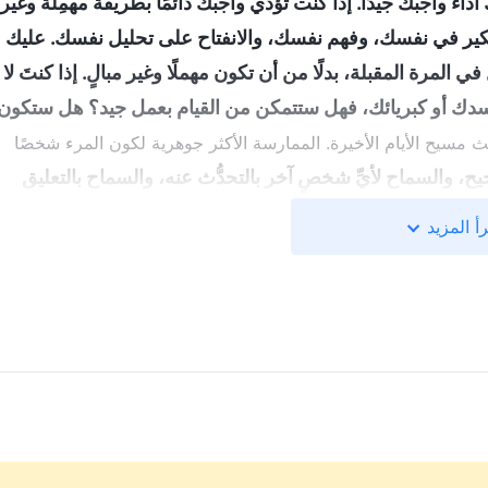
 واجبك جيدًا. إذا كنت تؤدي واجبك دائمًا بطريقة مهمِلة وغير
فكير في نفسك، وفهم نفسك، والانفتاح على تحليل نفسك. عليك
لمرة المقبلة، بدلًا من أن تكون مهملًا وغير مبالٍ. إذا كنتَ لا
جسدك أو كبريائك، فهل ستتمكن من القيام بعمل جيد؟ هل ستكون
، ج. 3. أحاديث مسيح الأيام الأخيرة. الممارسة الأكثر جوهرية لكون المرء شخصًا
، والسماح لأيِّ شخصٍ آخر بالتحدُّث عنه، والسماح بالتعليق
 الجميع عنك؟ سوف يقولون إنك شخصٌ صادق لأن قلبك مفتوح
أ المزيد
ك. ولكن إذا حاولت التنكُّر وخداع الجميع، فسوف يُقلِّل الناس
ول تقديم ذريعةٍ أو تبرير نفسك، وإذا كان بإمكانك الاعتراف
 يجعلك حكيمًا؟ الجميع يخطئون. فكلُّ شخصٍ لديه أخطاء
ا. فلا تظنَّ نفسك أكثر نبلًا وكمالًا وطيبةً من الآخرين؛ فهذا
يَّات الناس الفاسدة، وجوهر فسادهم ووجههم الحقيقيّ، لن تحاول
 سوف تتمكَّن من مواجهة كليهما بشكلٍ صحيح. وعندئذٍ فقط
كيمًا
"
(الكلمة، ج. 3. أحاديث مسيح الأيام الأخيرة. المبادئ التي يج