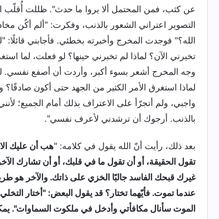
عن كثب، فمن المحتمل ألا يروا ما حدث". ظللت أُقلّب ا
التصوير اعتراني الشعور بالذنب، وفكرت: "ألم أكُن مخ
الله؟" فوجدت المخرج وأخبرته بخطئي. فأجابني قائلًا: "لق
تخبرني الآن؟ لماذا لم تخبرني حينها؟ لو فعلت، لما استغر
وجه المخرج أشعر بسوء أكبر، وأردت أن أصفع نفسي. لماذ
لماذا استغرق الأمر الكثير من الجهد حتى أكون صادقًا؟ وتوج
واجبي، ولم أتجرّأ على الاعتراف بذلك أمام الجميع؛ لأنن
بالذنب. أرجوك أن ترشدني لأعرف نفسي".
بعد ذلك، رأيت أنّ الله يقول في كلامه: "
هب أن عليك الاخ
تقول الحقيقة، أو أن تقول ما في قلبك، أو أن تشارك الآخر
غيرك قبحك الفاسد جالبًا الخزي على ذاتك. والآخر هو ط
عندما تموت. فأيّهما تختار؟ قد يقول البعض: "أختار التخل
الموت سأنال مكافأتي وأدخل في ملكوت السماوات". يمكن 