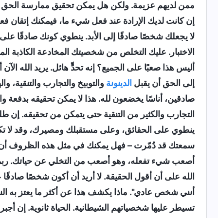
ممن لديهم عزيمة. ولكن هل يمكن تحقيق ممارسة الحق وا
إن كانت لديك الإرادة عند فعل شيء ما، فيمكنك إتقان فع
لا يجعلك شخصًا صادقًا إلى الأبد. ينطوي كونك صادقًا
الاختبار. عليك التخلص من شخصيتك المخادعة الكاذبة الم
أليس هذا صعبًا على الجميع؟ إنه تحدٍّ هائل. يريد الله
إلى الحق أن يقبل
الدينونة
والتوبيخ والتجارب والتنقية، و
صادقين، أناسًا يخضعون لله. هذا لا يمكن تحقيقه بدفعة واح
التجارب والكثير من التنقية حتى يتمكن من تحقيقه. إن طلب
ينطوي على الحقائق، وعلى مستقبلك ومصيرك، وقد لا تكو
سمعتك قد دُمّرت – فهل يمكنك في مثل هذه الظروف أن ت
أصعب شيء تفعله، وهو أصعب من التخلي عن حياتك. ربما
الله على أن أقول الحقيقة. لا أريد أن أكون شخصًا صادقً
أنني شخص عادي". ماذا يكشف هذا عن أكثر ما يعتز به الن
تسيطر عليها شخصياتهم الشيطانية. الحياة ثانوية. إن أج