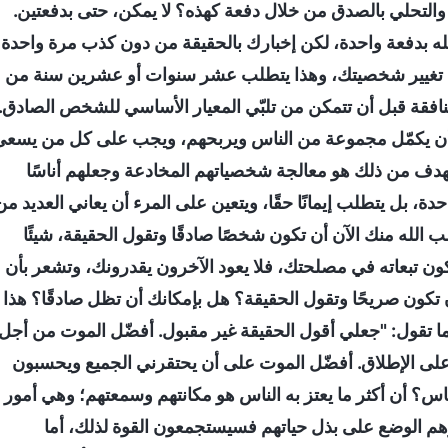
لتحلي بالصدق من خلال دفعة كهذه؟ لا يمكن، حتى بدفعتين.
له بدفعة واحدة، لكن إخبارك بالحقيقة من دون كذب مرة واحدة
 على تغيير شخصيتك، وهذا يتطلب عشر سنوات أو عشرين سنة من
نافقة قبل أن تتمكن من تلبّي المعيار الأساسي للشخص الصادق.
 الآن أن يكمّل مجموعة من الناس ويربحهم، ويجب على كل من يسع
الهدف من ذلك هو معالجة شخصياتهم المخادعة وجعلهم أناسًا
دة، بل يتطلب إيمانًا حقًا، ويتعين على المرء أن يعاني العديد من
 الله منك الآن أن تكون شخصًا صادقًا وتقول الحقيقة، شيئًا
ن تبعاته في مصلحتك، فلا يعود الآخرون يقدرونك، وتشعر بأن
كون صريحًا وتقول الحقيقة؟ هل بإمكانك أن تظل صادقًا؟ هذا
 تقول: "جعلي أقول الحقيقة غير مقبول. أفضّل الموت من أجل
ا على الإطلاق. أفضّل الموت على أن يحتقرني الجميع ويحسبون
اس؟ أن أكثر ما يعتز به الناس هو مكانتهم وسمعتهم؛ وهي أمور
برهم الوضع على بذل حياتهم فسيستجمعون القوة لذلك، أما