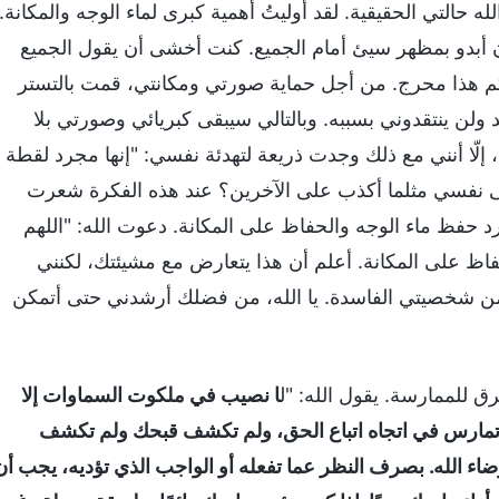
ه حالتي الحقيقية. لقد أوليتُ أهمية كبرى لماء الوجه والمكانة.
 أبدو بمظهر سيئ أمام الجميع. كنت أخشى أن يقول الجميع
 كم هذا محرج. من أجل حماية صورتي ومكانتي، قمت بالتستر
 ولن ينتقدوني بسببه. وبالتالي سيبقى كبريائي وصورتي بلا
إلّا أنني مع ذلك وجدت ذريعة لتهدئة نفسي: "إنها مجرد لقطة
على نفسي مثلما أكذب على الآخرين؟ عند هذه الفكرة شعرت
فظ ماء الوجه والحفاظ على المكانة. دعوت الله: "اللهم
اظ على المكانة. أعلم أن هذا يتعارض مع مشيئتك، لكنني
من شخصيتي الفاسدة. يا الله، من فضلك أرشدني حتى أتمكن
للممارسة. يقول الله: "ل
ا نصيب في ملكوت السماوات إلا
تبر وتمارس في اتجاه اتباع الحق، ولم تكشف قبحك ولم تكشف
اء الله. بصرف النظر عما تفعله أو الواجب الذي تؤديه، يجب أن