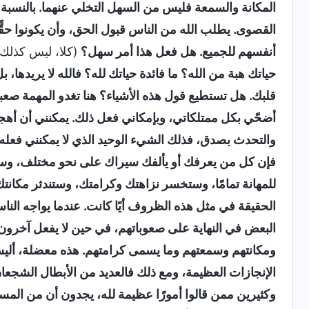
المكانة والسمعة فليس من السهل التخلي عنهما. بالنسبة إل
القصوى. يطلب الله من الناس قبول الحق، وأن يكونوا حقًّ
أنفسهم للجميع. هل فعل هذا أمر سهل؟
(كلا، ليس كذلك)
حياتك هبة من الله؟ ما فائدة حياتك لله؟ فالله لا يريدها،
قلبك. هل تستطيع قول هذه الأشياء؟ هنا تغدو المهمة صعب
أضحّي بكل ممتلكاتي، وبإمكاني فعل ذلك. يمكنني أن أهجر
والتحدث بصدق، فذلك الشيء الوحيد الذي لا يمكنني فعله"
فإن كل من يعرفك أو يألفك سيراك على نحو مختلف، و
للمهانة تمامًا، وستخسر نزاهتك وكرامتك، وستندثر مكانت
الحقيقة في مثل هذه الظروف أيًا كانت. عندما يواجه النا
البعض في النهاية على صعوباتهم، في حين لا يفعل آخرو
ومكانتهم وسمعتهم وما يسمى كرامتهم. هذه معضلة، أ
الإنجازات العظيمة، ومع ذلك فالعديد من الأبطال الشجعان
وكثيرين ممن قالوا أمورًا عظيمة لله، يجدون أن من الم