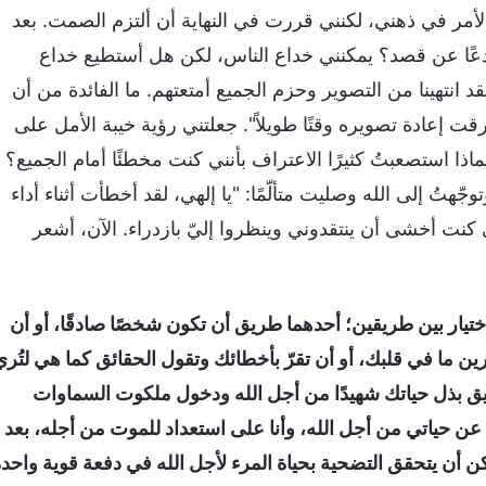
لأمر في ذهني، لكنني قررت في النهاية أن ألتزم الصمت. بعد
ادعًا عن قصد؟ يمكنني خداع الناس، لكن هل أستطيع خداع
د انتهينا من التصوير وحزم الجميع أمتعتهم. ما الفائدة من أن
قت إعادة تصويره وقتًا طويلاً". جعلتني رؤية خيبة الأمل على
ا استصعبتُ كثيرًا الاعتراف بأنني كنت مخطئًا أمام الجميع؟
ّهتُ إلى الله وصليت متألّمًا: "يا إلهي، لقد أخطأت أثناء أداء
ي كنت أخشى أن ينتقدوني وينظروا إليّ بازدراء. الآن، أشعر
تيار بين طريقين؛ أحدهما طريق أن تكون شخصًا صادقًا، أو أن
ين ما في قلبك، أو أن تقرّ بأخطائك وتقول الحقائق كما هي لتُري
ريق بذل حياتك شهيدًا من أجل الله ودخول ملكوت السماوات
ي عن حياتي من أجل الله، وأنا على استعداد للموت من أجله، بعد
أن يتحقق التضحية بحياة المرء لأجل الله في دفعة قوية واحد