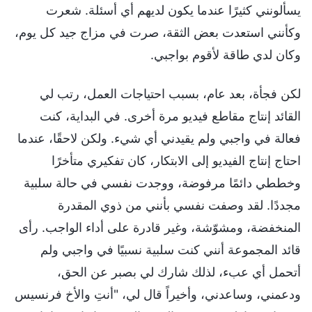
يسألونني كثيرًا عندما يكون لديهم أي أسئلة. شعرت
وكأنني استعدت بعض الثقة، صرت في مزاج جيد كل يوم،
وكان لدي طاقة لأقوم بواجبي.
لكن فجأة، بعد عام، بسبب احتياجات العمل، رتب لي
القائد إنتاج مقاطع فيديو مرة أخرى. في البداية، كنت
فعالة في واجبي ولم يقيدني أي شيء. ولكن لاحقًا، عندما
احتاج إنتاج الفيديو إلى الابتكار، كان تفكيري متأخرًا
وخططي دائمًا مرفوضة، ووجدت نفسي في حالة سلبية
مجددًا. لقد وصفت نفسي بأنني من ذوي المقدرة
المنخفضة، ومشوّشة، وغير قادرة على أداء الواجب. رأى
قائد المجموعة أنني كنت سلبية نسبيًا في واجبي ولم
أتحمل أي عبء، لذلك شارك لي بصبر عن الحق،
ودعمني، وساعدني، وأخيراً قال لي، "أنتِ والأخ فرنسيس