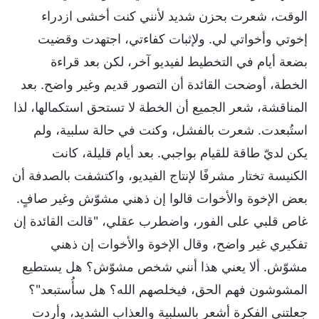
الوقت، شعرت بحزن شديد لأنني كنت أخشى ازدراء
إخوتي وأخواتي لي. ولإثبات كفاءتي، اجتهدت وقضيت
بضعة أيام في التخطيط لفيديو آخر، لكن بعد قراءة
الخطة، أوضحت القائدة أن التصور قديم وغير واضح. بعد
المناقشة، شعر الجميع أن الخطة لا تستحق استكمالها، لذا
استُبعدت. شعرت بالفشل، وكنت في حالة سلبية، ولم
يكن لديّ طاقة للقيام بواجبي. بعد أيام قليلة، كانت
الكنيسة تختار مشرفًا لإنتاج الفيديو، واكتشفت بالصدفة أن
بعض الإخوة والأخوات قالوا إن ذهني مشوّش وغير صافٍ.
غاص قلبي على الفور، واضطرب عقلي، "قالت القائدة إن
تفكيري غير واضح، وقال الإخوة والأخوات إن ذهني
مشوّش. ألا يعني هذا أنني شخص مشوّش؟ هل يستطيع
المشوشون فهم الحق، فيخلصهم الله؟ هل سأُستبعد"؟
جعلتني الفكرة أشعر بالسلبية والعذاب الشديد، وأردت