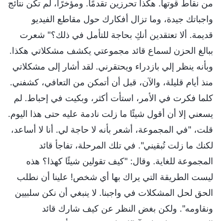
من نقاط قوتها. هكذا تحرزين تقدمًا. ومؤخرًا، لم تكن نتائج
واجباتك جيدة، وما تزال أفكارك حول مقاطع الفيديو
قديمة. ألا تعتقدين أنكِ بحاجة للتأمل في ذلك؟" شعرت
ببالغ الحزن لسماع قائد مجموعتي يكشف مشكلاتي هكذا.
وبأنه ينظر إلي بازدراء ويحتقرني. لقد أشار إلى مشكلاتي
منذ أيام قليلة، والآن، قبل أن أتمكن من التعافي، كشفني.
كلما فكرت في الأمر، استأت أكثر، وبكيت في إحباط. لم
يسعني إلا أن أقول شيئًا ما زلت نادمة عليه حتى هذا اليوم.
قلت، "في المجموعة، أشعر بأنه لا حاجة لي. أنا لا أساعد،
لكنك ما زلت تُبقيني". في تلك المرحلة، تفاجأ قائد
المجموعة للغاية. وقال: "كيف تقولين شيئًا كهذا؟ هذه
ليست الطريقة التي يراك بها أي شخص! علينا أن نطلب
الحق لحل المشكلات في واجبنا. لا ينبغي أن نكن سلبيين
ونقاومه". ولكن بغض النظر عن كيف شارك قائد