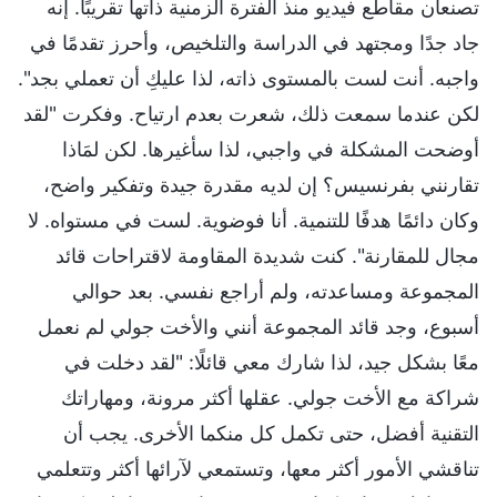
تصنعان مقاطع فيديو منذ الفترة الزمنية ذاتها تقريبًا. إنه
جاد جدًا ومجتهد في الدراسة والتلخيص، وأحرز تقدمًا في
واجبه. أنت لست بالمستوى ذاته، لذا عليكِ أن تعملي بجد".
لكن عندما سمعت ذلك، شعرت بعدم ارتياح. وفكرت "لقد
أوضحت المشكلة في واجبي، لذا سأغيرها. لكن لمَاذا
تقارنني بفرنسيس؟ إن لديه مقدرة جيدة وتفكير واضح،
وكان دائمًا هدفًا للتنمية. أنا فوضوية. لست في مستواه. لا
مجال للمقارنة". كنت شديدة المقاومة لاقتراحات قائد
المجموعة ومساعدته، ولم أراجع نفسي. بعد حوالي
أسبوع، وجد قائد المجموعة أنني والأخت جولي لم نعمل
معًا بشكل جيد، لذا شارك معي قائلًا: "لقد دخلت في
شراكة مع الأخت جولي. عقلها أكثر مرونة، ومهاراتك
التقنية أفضل، حتى تكمل كل منكما الأخرى. يجب أن
تناقشي الأمور أكثر معها، وتستمعي لآرائها أكثر وتتعلمي