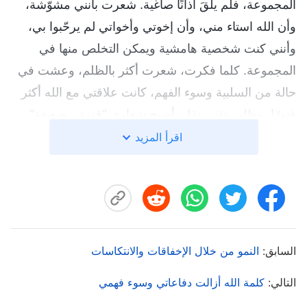
المجموعة، فلم يلقَ آذانًا صاغية. شعرت بأنني مشوّشة،
وأن الله استاء مني، وأن إخوتي وأخواتي لم يرحّبوا بي،
وأنني كنت شخصية هامشية ويمكن التخلص منها في
المجموعة. كلما فكرت، شعرت أكثر بالظلم، وعشت في
حالة من السلبية وسوء الفهم، كانت علاقتي مع الله أكثر
فتورًا، وظلت ثقتي تقل. أصبح شعاري "قدرتي ضعيفة".
اقرأ المزيد
لاحقًا، أثناء تصوير الفيديو مع شريكتي، كلما اختلفت وجهة
نظرها في المناقشة، أتنازل وأقول، "مقدرتي ضعيفة
وأفكاري ليست مبتكرة. أنتِ ترين المشكلة بدقة، ما عليك
سوى اتباع أفكارك". ثم حذفت اقتراحي الخاص. قلقت
شريكتي عندما رأت هذا، "لمَ حذفتيه؟ لدي الكثير من
السابق:
النمو من خلال الإخفاقات والانتكاسات
النواقص، ولا أرى أيضًا المشكلات بدقة دائمًا". لاحقًا،
التالي:
كلمة الله أزالت دفاعاتي وسوء فهمي
جاءتني لتتحدث معي عن حالتها. قالت إن لديها شخصية
متعجرفة في عملها معي، وإنها ازدرتني قليلًا، وكان عليها