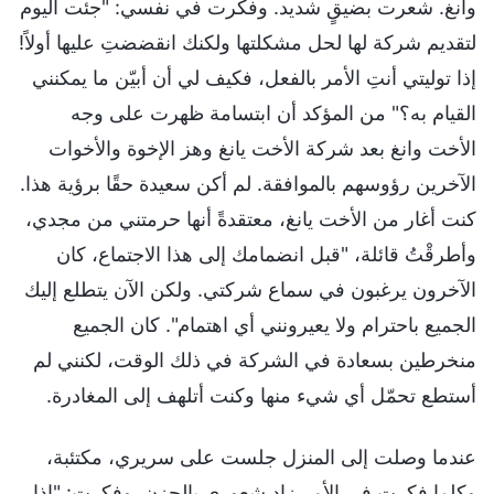
وانغ. شعرت بضيقٍ شديد. وفكرت في نفسي: "جئت اليوم
لتقديم شركة لها لحل مشكلتها ولكنك انقضضتِ عليها أولاً!
إذا توليتي أنتِ الأمر بالفعل، فكيف لي أن أبيّن ما يمكنني
القيام به؟" من المؤكد أن ابتسامة ظهرت على وجه
الأخت وانغ بعد شركة الأخت يانغ وهز الإخوة والأخوات
الآخرين رؤوسهم بالموافقة. لم أكن سعيدة حقًا برؤية هذا.
كنت أغار من الأخت يانغ، معتقدةً أنها حرمتني من مجدي،
وأطرقْتُ قائلة، "قبل انضمامك إلى هذا الاجتماع، كان
الآخرون يرغبون في سماع شركتي. ولكن الآن يتطلع إليك
الجميع باحترام ولا يعيرونني أي اهتمام". كان الجميع
منخرطين بسعادة في الشركة في ذلك الوقت، لكنني لم
أستطع تحمّل أي شيء منها وكنت أتلهف إلى المغادرة.
عندما وصلت إلى المنزل جلست على سريري، مكتئبة،
وكلما فكرت في الأمر زاد شعوري بالحزن. وفكرت: "إذا