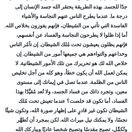
جدًا للجسد. بهذه الطريقة يحتقر الله جسد الإنسان إلى
درجة ما. عندما يطرح الناس عنهم النجاسة والأشياء
الفاسدة التي تأتي من الشيطان، فإنهم يفوزون بخلاص الله.
أما إذا ظلوا لا يطرحون النجاسة والفساد عن أنفسهم،
فإنهم يظلون يعيشون تحت مُلك الشيطان. إن تآمُر الناس
وخداعهم والتواءهم هي جميعها أمور من الشيطان. إن
خلاص الله لك هو تحريرك من تلك الأمور الشيطانية. لا
يمكن لعمل الله أن يكون خطأ، وهو كله من أجل تخليص
الناس من الظلمة. عندما تصل في إيمانك إلى مستوى
معين، وتجرد ذاتك من فساد الجسد، ولا تُعد مُقيَّدًا بهذا
الفساد، أما تكون قد خلصت؟ عندما تعيش تحت مُلك
الشيطان تكون غير قادرٍ على إظهار صورة الله، وتكون شيئًا
نجسًا، ولا يمكنك نيل ميراث الله. لكن بمجرد أن تُطهَّر
وتُكمَّل، تصبح مقدسًا وتصبح شخصا عاديًا ويباركك الله