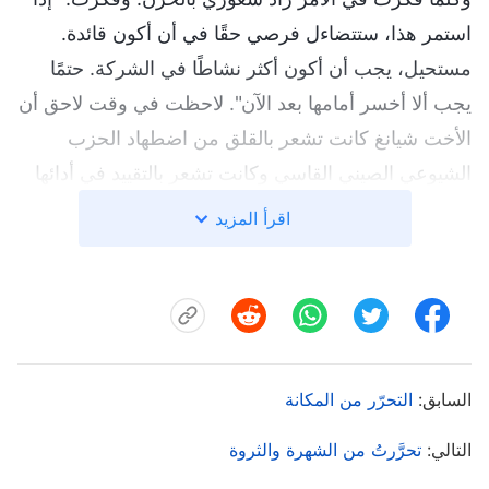
استمر هذا، ستتضاءل فرصي حقًا في أن أكون قائدة.
مستحيل، يجب أن أكون أكثر نشاطًا في الشركة. حتمًا
يجب ألا أخسر أمامها بعد الآن". لاحظت في وقت لاحق أن
الأخت شيانغ كانت تشعر بالقلق من اضطهاد الحزب
الشيوعي الصيني القاسي وكانت تشعر بالتقييد في أدائها
لواجباتها، لذلك سرعان ما وجدت بعض كلام الله لإقامة
اقرأ المزيد
شركة معها قبل الاجتماع. وصلت إلى مكان الاجتماع في
وقت مبكر من اليوم التالي، لكن لدهشتي، كانت الأخت
يانغ قد وصلت قبلي إلى هناك وكانت بالفعل تقدم شركة
للأخت شيانغ. انقبض قلبي، وفكرت: "كيف أمكنك أن
تفعلي ذلك مرة أخرى؟ أريد أن أرى أي نوع من الإنارة
السابق:
التحرّر من المكانة
لديك في شركتك. أنا ببساطة لا أعتقد أن يمكنها أن تغطي
التالي:
تحرَّرتُ من الشهرة والثروة
كل شيء". جلست بجوارهما عن غير اقتناع لسماع ما
تقوله يانغ. أثناء الاستماع، اكتشفت أن الأخت يانغ أقامت