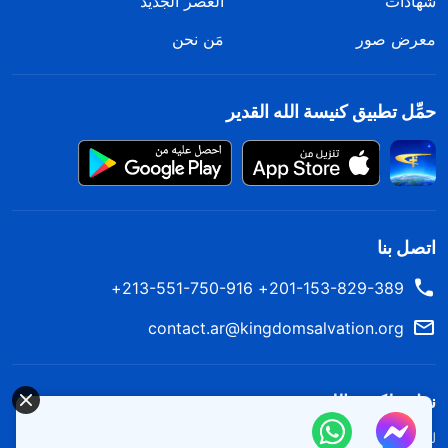
شهادات
العصر الجديد
معرض صور
مَن نحن
حمِّل تطبيق كنيسة الله القدير
اتصل بنا
201-153-829-389+ 213-551-750-916+
contact.ar@kingdomsalvation.org
نزل ملكوت الله.
لقد نزلت المملكة بالفعل إلى الأرض! هل تريد دخوله؟
اعرف المزيد