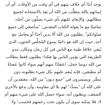
يوجد أبدًا أي خلاف بينهم في أي وقت من الأوقات. أي أن
إيمانهم بالله يتطلَّب من الله أن يَعِدَ بالاستجابة لجميع
مطالبهم، والإنعام عليهم بأي شيء يصلّون من أجله،
تماشيًا مع ما يقوله الكتاب المقدس: "سأصغي إلى جميع
صلواتكم". يطلبون من الله ألا يدين أحدًا أو يتعامل مع
أحد، حيث إن الله هو دائمًا يسوع المُخلِّص الحنون، الذي
يُبقي علاقةً طيبة مع الناس في كل زمان ومكان. تبدو
الطريقة التي يؤمن الناس بها هكذا: يطلبون فقط مطالب
من الله دونما خجل، اعتقادًا منهم أنهم سواء كانوا عصاةً
أم مطيعين، فإنه يُنعم عليهم بكل شيء يطلبونه دون
تبصُّر. ويستمرون في "جمع ديون" من الله، معتقدين أن
على الله أن "يسدِّد" لهم بلا أي مقاومة، وأن يدفع بالأحرى
الضعف، ويظنون أنه، سواء حصل الله على شيء منهم أم
لا، فلا يمكنه سوى أن يكون تحت رحمتهم فحسب؛ ولا