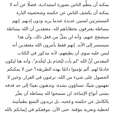
يمكنه أن ينظِّم الناس بصورة استبدادية، فضلًا عن أنه لا
يمكنه أن يكشف للناس عن حكمته وشخصيته البارة
المستترتين لسنين عديدة عندما يريد ودون إذنهم. إنهم
ببساطة يعترفون بخطاياهم لله، معتقدين أن الله ببساطة
سيصفح عنهم، وأنه لن يملَّ من فعل ذلك، وأن هذا
سيستمر إلى الأبد. إنهم فقط يأمرون الله معتقدين أنه
ليس عليه سوى أن يطيعهم، لأنه مذكور في الكتاب
المقدس أنَّ الله "لم يأت ليُخدَم بل ليَخْدم"، وأنه هنا ليكون
خادمًا لهم. ألم تؤمنوا دائمًا بهذه الطريقة؟ حين لا يمكنكم
الحصول على شيء من الله، ترغبون في الفرار. وحين لا
تفهمون شيئًا، تستاؤون بشدة، وتذهبون بعيدًا إلى حد قذفه
بشتى أنواع الإساءة. لن تسمحوا لله ببساطة أن يعبِّر
بالكامل عن حكمته وعجبه، بل تريدون التمتع بطمأنينة
لحظية وتعزية مؤقتة. حتى الآن، موقفكم في إيمانكم بالله