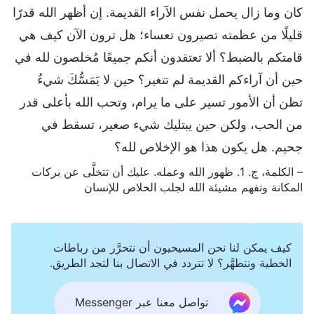
كان وما زال يحمل نفس الآراء القديمة. إن أظهر الله قدرًا
قليلًا من عظمته تصيرون تعساء؛ هل ترون الآن كيف هي
قامتكم بالضبط؟ ألا تعتقدون أنكم جميعًا مُخلصون لله في
حين أن آراءكم القديمة لم تتغير؟ حين لا يَمَسُّكَ شيءٌ
تظن أن الأمور تسير على ما يرام، وتحب الله بأعلى قدر
من الحب، ولكن حين يبتليك شيء صغير، تسقط في
جحيم. هل يكون هذا هو الإخلاص لله؟
– الكلمة، ج. 1. ظهور الله وعمله. عليك أن تتخلَّى عن بركات
المكانة وتفهم مشيئة الله لجلب
الخلاص
للإنسان
كيف يمكن لنا نحن المسيحيون أن نتحرَّر من رباطات
الخطية ونتطهَّر؟ لا تتردد في الاتصال بنا لتجد الطريق.
تواصل معنا عبر Messenger