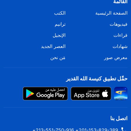
القائمة
الصفحة الرئيسية
الكتب
فيديوهات
ترانيم
قراءات
الإنجيل
شهادات
العصر الجديد
معرض صور
مَن نحن
حمِّل تطبيق كنيسة الله القدير
اتصل بنا
201-153-829-389+ 213-551-750-916+