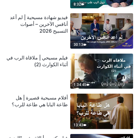
8:32
فيديو شهادة مسيحية | لم أعد
أنافس الآخرين – أصوات
التسبيح 2026
30:13
فيلم مسيحي | ملاقاة الرب في
أثناء الكوارث (2)
1:34:45
أفلام مسيحية قصيرة | هل
طاعة البابا هي طاعة للرب؟
13:43