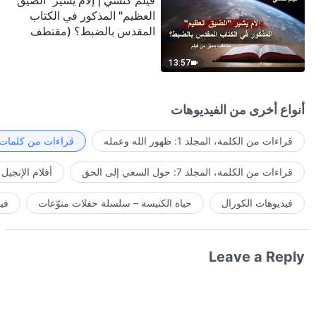
فيلم كنسي | إلامَ يشير "الضيق
العظيم" المذكور في الكتاب
المقدس بالضبط؟ (مقتطف
مميَّز من فيلم)
13:57
أنواع أخرى من الفيديوهات
قراءات من الكلمة، المجلد 1: ظهور الله وعمله
قراءات من كلمات ا
قراءات من الكلمة، المجلد 7: حول السعي إلى الحق
أفلام الإنجيل
فيديوهات الكورال
حياة الكنيسة – سلسلة حفلات منوّعات
في
Leave a Reply