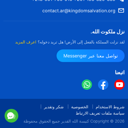
contact.ar@kingdomsalvation.org
نزل ملكوت الله.
لقد نزلت المملكة بالفعل إلى الأرض! هل تريد دخوله؟
اعرف المزيد
تواصل معنا عبر Messenger
اتبعنا
شروط الاستخدام
الخصوصية
شكر وتقدير
سياسة ملفات تعريف الارتباط
Copyright © 2026
كنيسة الله القدير
جميع الحقوق محفوظة