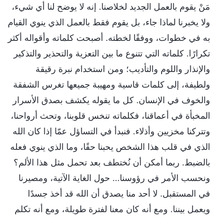
مَنْ يقوم بالعمل الجديد لخلاصنا. إنه لا يوضح لنا أي شيء،
ولا يخبرنا لماذا جاء، بل يقوم فقط بالعمل الذي ينوي القيام
به في خطوات، ووفقًا لخطته. أصبحت كلماته وأقواله أكثر
تكرارًا. كلماته التي تتنوع ما بين التعزية والتحذير والتذكير
والإنذار واللوم والتأديب؛ ومن استخدام نبرة رقيقة
ولطيفة، إلى كلمات قاسية ومهيبة جميعها تغرس الشفقة
والخوف في الإنسان. كل ما يقوله يكشف بصدق الأسرار
المخبأة في أعماقنا، فكلماته تنخس قلوبنا، وتحث أرواحنا،
وتتركنا مخزيين وأذلاء. فنبدأ في التساؤل عمّا إذا كان الله
الذي في قلب هذا الشخص يحبنا حقًا، وما الذي ينوي فعله
بالضبط. ربما أمكن أن نُختطف بعد تحمل مثل هذا الألم؟
ونحسب الأمر في رؤوسنا... حول الغاية الآتية، ومصيرنا
في المستقبل. لا أحد منا يصدق أن الله قد أخذ جسدًا
ويعمل بيننا. ومع أنه كان معنا لفترة طويلة، ومع أنه تكلم