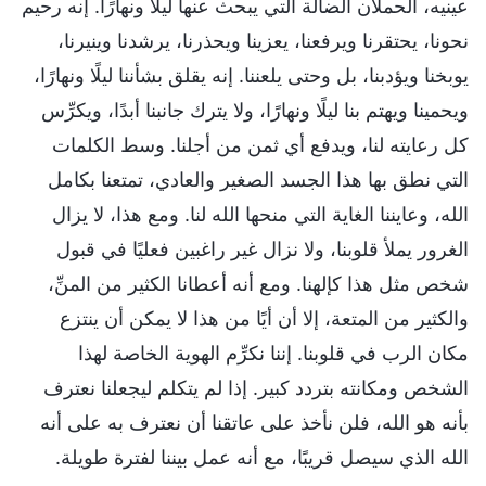
عينيه، الحملان الضالة التي يبحث عنها ليلاً ونهارًا. إنه رحيم
نحونا، يحتقرنا ويرفعنا، يعزينا ويحذرنا، يرشدنا وينيرنا،
يوبخنا ويؤدبنا، بل وحتى يلعننا. إنه يقلق بشأننا ليلًا ونهارًا،
ويحمينا ويهتم بنا ليلًا ونهارًا، ولا يترك جانبنا أبدًا، ويكرِّس
كل رعايته لنا، ويدفع أي ثمن من أجلنا. وسط الكلمات
التي نطق بها هذا الجسد الصغير والعادي، تمتعنا بكامل
الله، وعايننا الغاية التي منحها الله لنا. ومع هذا، لا يزال
الغرور يملأ قلوبنا، ولا نزال غير راغبين فعليًا في قبول
شخص مثل هذا كإلهنا. ومع أنه أعطانا الكثير من المنِّ،
والكثير من المتعة، إلا أن أيًا من هذا لا يمكن أن ينتزع
مكان الرب في قلوبنا. إننا نكرِّم الهوية الخاصة لهذا
الشخص ومكانته بتردد كبير. إذا لم يتكلم ليجعلنا نعترف
بأنه هو الله، فلن نأخذ على عاتقنا أن نعترف به على أنه
الله الذي سيصل قريبًا، مع أنه عمل بيننا لفترة طويلة.