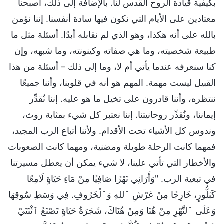
بكيفية قيادة الروح القدس لنا. بالإضافة إلى ذلك، أصبحنا
معتادين على الأيام التي نكون فيها سادة أنفسنا. إننا نؤمن
بالله على أنه هكذا، وهو الذي لم نقابله أبدًا. أسئلة مثل ما
طبيعة شخصيته، وما هي صفاته وكينونته، وما شبهه، وإن
كنا سنعرفه عندما يأتي أم لا، وما إلى ذلك – أسئلة من هذا
القبيل ليست مهمة. المهم هو أنه في قلوبنا، وأننا جميعًا
ننتظره، وأننا قادرون على تخيل ما هو عليه. إننا نُقدِّر
إيماننا، ونُقدِّر روحانيتنا. إننا نعتبر كل شيء بمثابة روث،
وندوس كل الأشياء تحت الأقدام. ولأننا أتباع الرب المجيد،
فمهما كانت الرحلة طويلة ومضنية، ومهما كانت الصعوبات
والأخطار التي تأتي علينا، لا شيء يمكن أن يعطل مسيرتنا
في تبعية الرب. "وَأَرَانِي نَهْرًا صَافِيًا مِنْ مَاءِ حَيَاةٍ لَامِعًا
كَبَلُّورٍ، خَارِجًا مِنْ عَرْشِ ٱللهِ وَٱلْخَرُوفِ. فِي وَسَطِ سُوقِهَا
وَعَلَى ٱلنَّهْرِ مِنْ هُنَا وَمِنْ هُنَاكَ، شَجَرَةُ حَيَاةٍ تَصْنَعُ ٱثْنَتَيْ