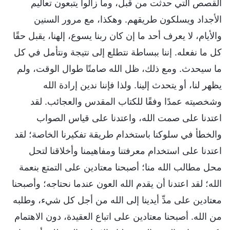
القصص التي حدثت من قبل، وما زالوا يتبعون تعاليم
الأجداد ويسلكون طريقهم. وهكذا، مع مرور السنين
والأيام، لا يعرف أحد ما إن كان ربنا يسوع، إلهنا، يقبل حقًا
كل ما نفعله. إننا ببساطة نتطلع إلى نتيجة ونتأمل في كل
ما سيحدث. ومع ذلك، ظل الله صامتًا طوال الوقت، ولم
يظهر لنا، أو يتحدث إلينا. ولذا فإننا ندين إرادة الله
وشخصيته عمدًا وفقًا للكتاب المقدس والعجائب. لقد
اعتدنا على صمت الله، واعتدنا على قياس الصواب
والخطأ في سلوكنا باستخدام طريقة تفكيرنا الخاصة؛ لقد
اعتدنا على استخدام معرفتنا ومفاهيمنا وأخلاقنا لتحل
محل مطالب الله منا؛ أصبحنا معتادين على التمتع بنعمة
الله؛ لقد اعتدنا أن يقدم الله العون عندما نحتاجه؛ وأصبحنا
معتادين على مدِّ أيدينا إلى الله من أجل كل شيء، وطلبه
من الله. أصبحنا معتادين على اتباع العقيدة، دون الاهتمام