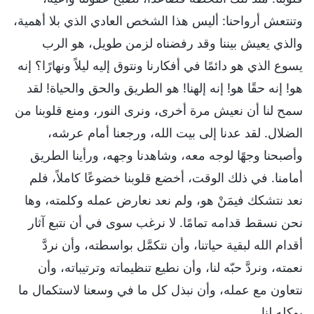
وتنتعش أرواحنا: أليس هذا الشخص العادي الذي بلا أهمية،
والذي يعيش بيننا وقد رفضناه لزمن طويل، هو الرب
يسوع الذي هو دائمًا في أفكارنا ونتوق إليه ليلاً ونهارًا؟ إنه
هو! إنه حقًا هو! إنه إلهنا! هو الطريق والحق والحياة! لقد
سمح لنا أن نعيش مرة أخرى، ونرى النور، ومنع قلوبنا من
الضلال. لقد عدنا إلى بيت الله، ورجعنا أمام عرشه،
وأصبحنا وجهًا لوجه معه، وشاهدنا وجهه، ورأينا الطريق
أمامنا. في ذلك الوقت، أخضع قلوبنا خضوعًا كاملاً، فلم
نعد نتشكك فيمَنْ هو، ولم نعد نعارض عمله وكلمته، وها
نحن نسقط قدامه تمامًا. لا نرغب سوى في أن نتبع آثار
أقدام الله لبقية حياتنا، وأن نتكمَّل بواسطته، وأن نردَّ
نعمته، ونردَّ حبّه لنا، وأن نطيع تنظيماته وترتيباته، وأن
نتعاون مع عمله، وأن نبذل كل ما في وسعنا لاستكمال ما
يوكله لنا.