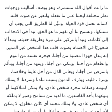
ما زالت أقوال الله مستمرة، وهو يوظف أساليب ووجهات
نظر مختلفة ليحثنا على ما نفعله ولنعبر عن صوت قلبه.
كلماته تحمل قوة الحياة، وتبيِّن لنا الطريق التي يجب أن
نسلكها، وتسمح لنا أن نفهم ما هو الحق. نبدأ في الانجذاب
إلى كلماته، ونبدأ بالتركيز على نبرة وطريقة حديثه، ونبدأ لا
شعوريًا في الاهتمام بصوت قلب هذا الشخص غير المميز.
إنه يبذل جهودًا مضنية من أجلنا، فيحرم نفسه من النوم
والطعام من أجلنا، ويبكي من أجلنا، ويتنهد من أجلنا، ويتألم
بالمرض من أجلنا، ويعاني الذل من أجل غايتنا وخلاصنا،
وينزف قلبه، ويذرف الدموع بسبب تبلدنا وتمردنا. لا يمتلك
كينونته وصفاته مجرد شخص عادي، ولا يمكن امتلاكهما أو
بلوغهما بأحد الفاسدين. ما لديه من تسامح وصبر لا يملكه
أي شخص عادي، ولا يملك محبته أي كائن مخلوق. لا يمكن
لأي أحد غيره أن يعرف جميع أفكارنا، أو يدرك طبيعتنا