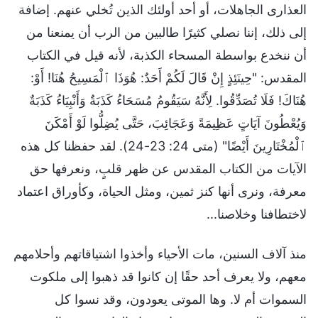
العذارى الجاهلات، أو أحد أولئك الذين تُخلي عنهم. إضافة
إلى ذلك، إننا نصلي كثيرًا طالبين من الرب أن يمنعنا من
أن ننخدع بواسطة المسحاء الكذبة، لأنه قيل في الكتاب
المقدس: "حِينَئِذٍ إِنْ قَالَ لَكُمْ أَحَدٌ: هُوَذَا ٱلْمَسِيحُ هُنَا! أَوْ:
هُنَاكَ! فَلَا تُصَدِّقُوا. لِأَنَّهُ سَيَقُومُ مُسَحَاءُ كَذَبَةٌ وَأَنْبِيَاءُ كَذَبَةٌ
وَيُعْطُونَ آيَاتٍ عَظِيمَةً وَعَجَائِبَ، حَتَّى يُضِلُّوا لَوْ أَمْكَنَ
ٱلْمُخْتَارِينَ أَيْضًا" (متى 24: 23-24). لقد حفظنا كل هذه
الآيات من الكتاب المقدس عن ظهر قلبٍ، ونعرفها حق
معرفة، ونرى أنها كنز ثمين، ومثل الحياة، وكأوراق اعتماد
لاختطافنا وخلاصنا...
منذ آلاف السنين، مات الأحياء وأخذوا اشتياقاتهم وأحلامهم
معهم، ولا يعرف أحد حقًا إن كانوا قد ذهبوا إلى ملكوت
السموات أم لا. وها الموتى يعودون، وقد نسوا كل