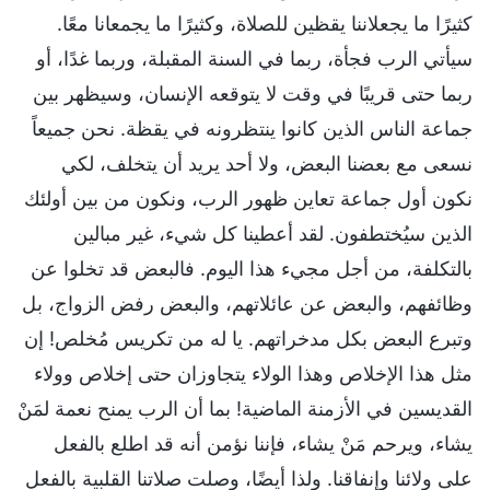
كثيرًا ما يجعلاننا يقظين للصلاة، وكثيرًا ما يجمعانا معًا.
سيأتي الرب فجأة، ربما في السنة المقبلة، وربما غدًا، أو
ربما حتى قريبًا في وقت لا يتوقعه الإنسان، وسيظهر بين
جماعة الناس الذين كانوا ينتظرونه في يقظة. نحن جميعاً
نسعى مع بعضنا البعض، ولا أحد يريد أن يتخلف، لكي
نكون أول جماعة تعاين ظهور الرب، ونكون من بين أولئك
الذين سيُختطفون. لقد أعطينا كل شيء، غير مبالين
بالتكلفة، من أجل مجيء هذا اليوم. فالبعض قد تخلوا عن
وظائفهم، والبعض عن عائلاتهم، والبعض رفض الزواج، بل
وتبرع البعض بكل مدخراتهم. يا له من تكريس مُخلص! إن
مثل هذا الإخلاص وهذا الولاء يتجاوزان حتى إخلاص وولاء
القديسين في الأزمنة الماضية! بما أن الرب يمنح نعمة لمَنْ
يشاء، ويرحم مَنْ يشاء، فإننا نؤمن أنه قد اطلع بالفعل
على ولائنا وإنفاقنا. ولذا أيضًا، وصلت صلاتنا القلبية بالفعل