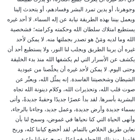
وجوهرنا، أو يدين تمرد البشر وفسادهم، أو يتحدث إلينا
ويعمل بيننا بهذه الطريقة نيابة عن إله السماء. لا أحد غيره
يستطيع امتلاك سلطان الله وحكمته وكرامته؛ فشخصية
الله وما لديه ومَنْ هو تصدر بجملتها منه. لا يمكن لأحد
غيره أن يرينا الطريق ويجلب لنا النور، ولا يستطيع أحد أن
يكشف عن الأسرار التي لم يكشفها الله منذ بدء الخليقة
وحتى اليوم. لا يمكن لأحد غيره أن يخلّصنا من عبودية
الشيطان وشخصيتنا الفاسدة. إنه يمثِّل الله، ويعبِّر عن
صوت قلب الله، وتحذيرات الله، وكلام دينونة الله تجاه
البشرية بأسرها. لقد بدأ عصرًا جديدًا وحقبةً جديدةً، وأتى
بسماء جديدة وأرض جديدة، وعمل جديد، وجاءنا بالرجاء،
وأنهى الحياة التي كنا نحياها في غموض، وسمح لنا بأن
نعاين طريق الخلاص بالتمام. لقد أخضع كياننا كله، وربح
قلوبنا. منذ تلك اللحظة فصاعدًا، تصبح عقولنا واعية،