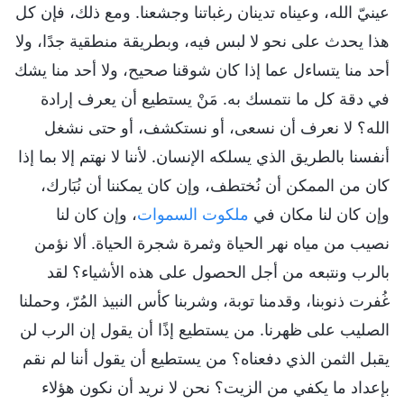
عينيّ الله، وعيناه تدينان رغباتنا وجشعنا. ومع ذلك، فإن كل
هذا يحدث على نحو لا لبس فيه، وبطريقة منطقية جدًا، ولا
أحد منا يتساءل عما إذا كان شوقنا صحيح، ولا أحد منا يشك
في دقة كل ما نتمسك به. مَنْ يستطيع أن يعرف إرادة
الله؟ لا نعرف أن نسعى، أو نستكشف، أو حتى نشغل
أنفسنا بالطريق الذي يسلكه الإنسان. لأننا لا نهتم إلا بما إذا
كان من الممكن أن نُختطف، وإن كان يمكننا أن نُبَارك،
وإن كان لنا مكان في
ملكوت السموات
، وإن كان لنا
نصيب من مياه نهر الحياة وثمرة شجرة الحياة. ألا نؤمن
بالرب ونتبعه من أجل الحصول على هذه الأشياء؟ لقد
غُفرت ذنوبنا، وقدمنا توبة، وشربنا كأس النبيذ المُرّ، وحملنا
الصليب على ظهرنا. من يستطيع إذًا أن يقول إن الرب لن
يقبل الثمن الذي دفعناه؟ من يستطيع أن يقول أننا لم نقم
بإعداد ما يكفي من الزيت؟ نحن لا نريد أن نكون هؤلاء