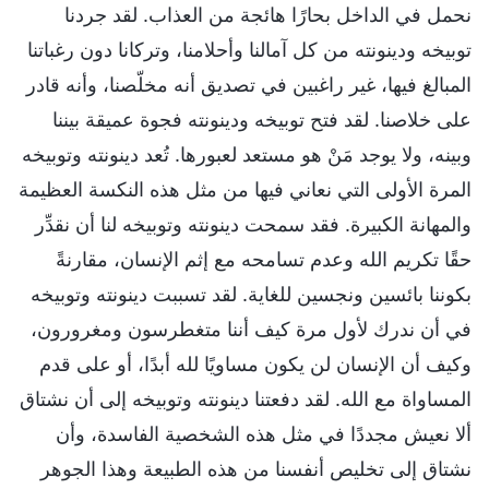
نحمل في الداخل بحارًا هائجة من العذاب. لقد جردنا
توبيخه ودينونته من كل آمالنا وأحلامنا، وتركانا دون رغباتنا
المبالغ فيها، غير راغبين في تصديق أنه مخلّصنا، وأنه قادر
على خلاصنا. لقد فتح توبيخه ودينونته فجوة عميقة بيننا
وبينه، ولا يوجد مَنْ هو مستعد لعبورها. تُعد دينونته وتوبيخه
المرة الأولى التي نعاني فيها من مثل هذه النكسة العظيمة
والمهانة الكبيرة. فقد سمحت دينونته وتوبيخه لنا أن نقدِّر
حقًا تكريم الله وعدم تسامحه مع إثم الإنسان، مقارنةً
بكوننا بائسين ونجسين للغاية. لقد تسببت دينونته وتوبيخه
في أن ندرك لأول مرة كيف أننا متغطرسون ومغرورون،
وكيف أن الإنسان لن يكون مساويًا لله أبدًا، أو على قدم
المساواة مع الله. لقد دفعتنا دينونته وتوبيخه إلى أن نشتاق
ألا نعيش مجددًا في مثل هذه الشخصية الفاسدة، وأن
نشتاق إلى تخليص أنفسنا من هذه الطبيعة وهذا الجوهر