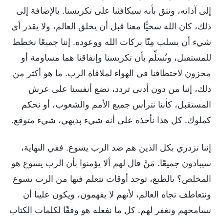
إلى آذانه، ونثق بأنه سيكافئنا على تكريسنا. بالإضافة إلى
ذلك، كان الله سخيًّا معنا قبل أن يخلق العالم، ولا يقدر أي
شيء أن يسلب مِنّا بركات الله ووعوده. إننا جميعًا نخطط
للمستقبل، ونُسلِّم بأن تكريسنا وإنفاقنا هما مساومة أو
مخزون لاختطافنا في الهواء لملاقاة الرب. ما هو أكثر من
ذلك، إننا من دون أدنى تردد، نضع أنفسنا على عرش
المستقبل، كأننا نترأس جميع الأمم والشعوب، أو نحكم
كملوك. كل هذا نأخذه على أنه شيء بديهي، شيء متوقع.
إننا نزدري بكل الذين هم ضد الرب يسوع. ففي النهاية،
سيبادون جميعًا. مَنْ قال لهم ألا يؤمنوا بأن الرب يسوع هو
المخلص؟ بالطبع، توجد أوقات نتعلم فيها من الرب يسوع
ونتعاطف تجاه العالم، لأنهم لا يفهمون، ويكون علينا أن
نسامحهم ونغفر لهم. كل ما نفعله هو وفقًا لكلمات الكتاب