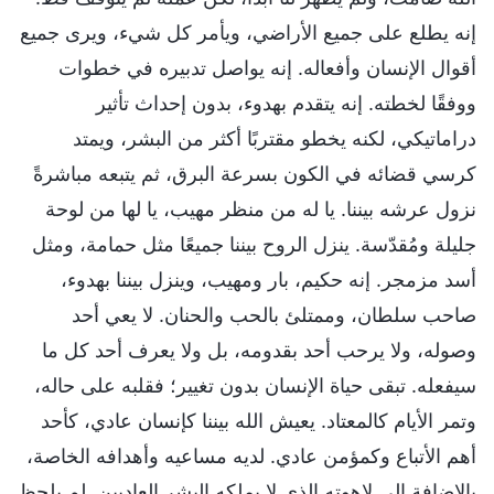
إنه يطلع على جميع الأراضي، ويأمر كل شيء، ويرى جميع
أقوال الإنسان وأفعاله. إنه يواصل تدبيره في خطوات
ووفقًا لخطته. إنه يتقدم بهدوء، بدون إحداث تأثير
دراماتيكي، لكنه يخطو مقتربًا أكثر من البشر، ويمتد
كرسي قضائه في الكون بسرعة البرق، ثم يتبعه مباشرةً
نزول عرشه بيننا. يا له من منظر مهيب، يا لها من لوحة
جليلة ومُقدّسة. ينزل الروح بيننا جميعًا مثل حمامة، ومثل
أسد مزمجر. إنه حكيم، بار ومهيب، وينزل بيننا بهدوء،
صاحب سلطان، وممتلئ بالحب والحنان. لا يعي أحد
وصوله، ولا يرحب أحد بقدومه، بل ولا يعرف أحد كل ما
سيفعله. تبقى حياة الإنسان بدون تغيير؛ فقلبه على حاله،
وتمر الأيام كالمعتاد. يعيش الله بيننا كإنسان عادي، كأحد
أهم الأتباع وكمؤمن عادي. لديه مساعيه وأهدافه الخاصة،
بالإضافة إلى لاهوته الذي لا يملكه البشر العاديين. لم يلحظ