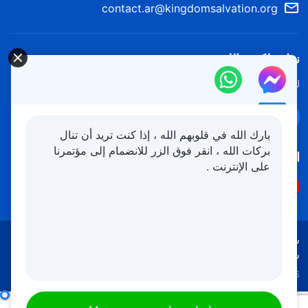
contact.ar@kingdomsalvation.org
نزل ملكوت الله.
لقد نزلت المملكة بالفعل إلى الأرض! هل تريد دخوله؟
اعرف المزيد
تواصل معنا عبر Messenger
بارك الله في قلوبهم الله ، إذا كنت تريد أن تنال
بركات الله ، انقر فوق الزر للانضمام إلى مؤتمرنا
اتبعنا
على الإنترنت .
شروط الاستخدام
الخصوصية
شكر وتقدير
سياسة ملفات تعريف الارتباط
Copyright © 2026
كنيسة الله القدير
جميع الحقوق محفوظة
معاينة ظهور الله وسط دينونته وتوبيخه