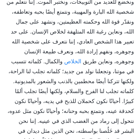
ونخضع للعديد من التوبيخات، ونختبر الموت. إننا نتعلم من
شخصية الله البارة والمهيبة، ونتمتع أيضًا بحبه وتعاطفه،
ونقدّر قوة الله وحكمته العظيمتين، ونشهد على جمال
الله، ونعاين رغبة الله المتلهفة لخلاص الإنسان. على حد
تعبير هذا الشخص العادي، إننا نتعرف على شخصية الله
وجوهره، ونفهم إرادة الله، ونعرف طبيعة الإنسان
وجوهره، ونعاين طريق
الخلاص
والكمال. كلماته تتسبب
في موتنا، وتجعلنا نولد من جديد؛ كلماته تجلب لنا الراحة،
ولكنها تتركنا أيضًا محطمين بالذنب والشعور بالمديونية.
كلماته تجلب لنا الفرح والسلام، ولكنها أيضًا تجلب ألمًا
كبيرًا. أحيانًا نكون كحملان للذبح في يديه، وأحيانًا نكون
كحدقة عينه، ونتمتع بحبه وحنانه؛ وأحيانًا نكون مثل عدوه،
نتحول إلى رماد من الغضب الذي في عينيه. إننا نحن
البشر قد خَلُصنا بواسطته، نحن الذين مثل ديدان في