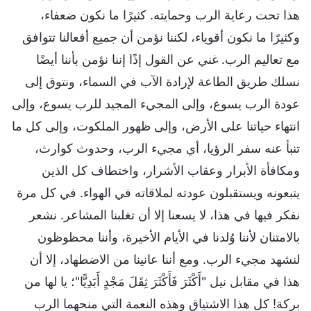
هذا تحت رعاية الرب وحمايته. كثيرًا ما نكون ضعفاء،
وكثيرًا ما نكون أقوياء، لكننا نؤمن أن جميع أفعالنا تتوافق
مع تعاليم الرب. غني عن القول إذًا إننا نؤمن بأننا أيضًا
نسلك طريق الطاعة لإرادة الآب في السماء، ونتوق إلى
عودة الرب يسوع، وإلى المجيء المجيد للرب يسوع، وإلى
انتهاء حياتنا على الأرض، وإلى ظهور الملكوت، وإلى كل ما
تنبأ عنه سفر الرؤيا، أي مجيء الرب، وحدوث كوارث،
ومكافأة الأبرار وعقاب الأشرار، واختطاف كل الذين
يتبعونه ويستقبلون عودته لملاقاته في الهواء. في كل مرة
نفكر فيها في هذا، لا يسعنا إلا أن تغلبنا المشاعر. نشعر
بالامتنان لأننا وُلدنا في الأيام الأخيرة، وأننا محظوظون
لنشهد مجيء الرب. ومع أننا عانينا من الاضطهاد، إلا أن
هذا في مقابل نيل "أَكْثَرَ فَأَكْثَرَ ثِقَلَ مَجْدٍ أَبَدِيًّا"؛ يا لها من
بركة! كل هذا الاشتياق وهذه النعمة التي منحهما الرب