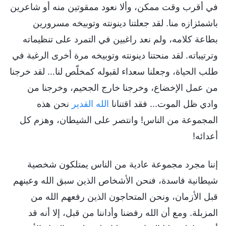
في أقرب وقت ممكن، وألا نعود ممقوتين منه أو شاعرين
باشمئزازه منا. لقد جعلتنا دينونته وتوبيخه مسرورين
بطاعة كلامه، ولم نعد راغبين في التمرد على تنظيماته
وترتيباته. لقد منحتنا دينونته وتوبيخه مرة أخرى الرغبة في
طلب الحياة، وجعلنا سعداء لقبوله كمخلّص لنا... لقد خرجنا
من عمل الإخضاع، وخرجنا خارج الجحيم، وخرجنا من
وادي ظل الموت... فقد اقتنانا
الله القدير
نحن هذه
المجموعة من الناس! وانتصر على الشيطان، وهزم كل
أعدائه!
إننا مجرد مجموعة عادية من الناس يمتلكون شخصية
شيطانية فاسدة، فنحن الأشخاص الذين سبق الله وعينهم
قبل الأزمان، ونحن المتحاجون الذين رفعهم الله من
المزبلة. ومع أن الله رفضنا وأداننا من قبل، إلا أنه قد