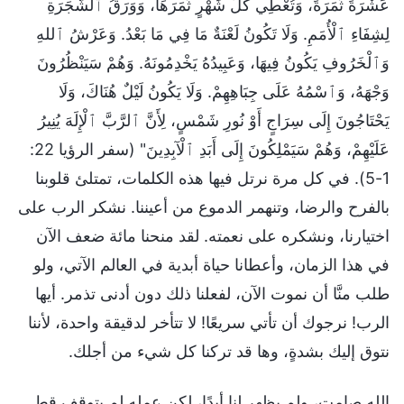
عَشْرَةَ ثَمَرَةً، وَتُعْطِي كُلَّ شَهْرٍ ثَمَرَهَا، وَوَرَقُ ٱلشَّجَرَةِ
لِشِفَاءِ ٱلْأُمَمِ. وَلَا تَكُونُ لَعْنَةٌ مَا فِي مَا بَعْدُ. وَعَرْشُ ٱللهِ
وَٱلْخَرُوفِ يَكُونُ فِيهَا، وَعَبِيدُهُ يَخْدِمُونَهُ. وَهُمْ سَيَنْظُرُونَ
وَجْهَهُ، وَٱسْمُهُ عَلَى جِبَاهِهِمْ. وَلَا يَكُونُ لَيْلٌ هُنَاكَ، وَلَا
يَحْتَاجُونَ إِلَى سِرَاجٍ أَوْ نُورِ شَمْسٍ، لِأَنَّ ٱلرَّبَّ ٱلْإِلَهَ يُنِيرُ
عَلَيْهِمْ، وَهُمْ سَيَمْلِكُونَ إِلَى أَبَدِ ٱلْآبِدِينَ" (سفر الرؤيا 22:
1-5). في كل مرة نرتل فيها هذه الكلمات، تمتلئ قلوبنا
بالفرح والرضا، وتنهمر الدموع من أعيننا. نشكر الرب على
اختيارنا، ونشكره على نعمته. لقد منحنا مائة ضعف الآن
في هذا الزمان، وأعطانا حياة أبدية في العالم الآتي، ولو
طلب منَّا أن نموت الآن، لفعلنا ذلك دون أدنى تذمر. أيها
الرب! نرجوك أن تأتي سريعًا! لا تتأخر لدقيقة واحدة، لأننا
نتوق إليك بشدةٍ، وها قد تركنا كل شيء من أجلك.
الله صامت، ولم يظهر لنا أبدًا، لكن عمله لم يتوقف قط.