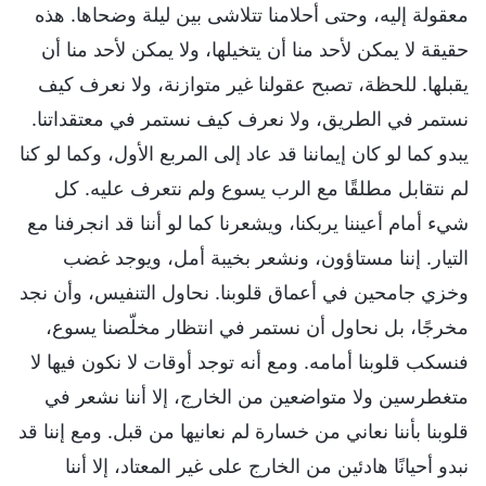
معقولة إليه، وحتى أحلامنا تتلاشى بين ليلة وضحاها. هذه
حقيقة لا يمكن لأحد منا أن يتخيلها، ولا يمكن لأحد منا أن
يقبلها. للحظة، تصبح عقولنا غير متوازنة، ولا نعرف كيف
نستمر في الطريق، ولا نعرف كيف نستمر في معتقداتنا.
يبدو كما لو كان إيماننا قد عاد إلى المربع الأول، وكما لو كنا
لم نتقابل مطلقًا مع الرب يسوع ولم نتعرف عليه. كل
شيء أمام أعيننا يربكنا، ويشعرنا كما لو أننا قد انجرفنا مع
التيار. إننا مستاؤون، ونشعر بخيبة أمل، ويوجد غضب
وخزي جامحين في أعماق قلوبنا. نحاول التنفيس، وأن نجد
مخرجًا، بل نحاول أن نستمر في انتظار مخلّصنا يسوع،
فنسكب قلوبنا أمامه. ومع أنه توجد أوقات لا نكون فيها لا
متغطرسين ولا متواضعين من الخارج، إلا أننا نشعر في
قلوبنا بأننا نعاني من خسارة لم نعانيها من قبل. ومع إننا قد
نبدو أحيانًا هادئين من الخارج على غير المعتاد، إلا أننا