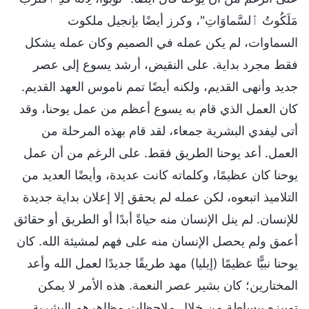
مَلَكُوتُ ٱلسَّماوَاتِ"، وكرز أيضًا بإنجيل ملكوت
السماوات، لم يكن عمله في الصميم وكان عمله يشكل
فقط مجرد بداية. على النقيض، أرشد يسوع إلى عصر
جديد وأنهى القديم، ولكنه أيضًا تمم ناموس العهد القديم.
كان العمل الذي قام به يسوع أعظم من عمل يوحنا، وقد
أتى ليفدي البشرية جمعاء، لقد قام بهذه المرحلة من
العمل. أعد يوحنا الطريق فقط. على الرغم من أن عمل
يوحنا كان عظيمًا، وكلماته كانت عديدة، وأيضًا العديد من
التلاميذ اتبعوه، لكن عمله لم يحقق إلا إعلان بداية جديدة
للإنسان. لم ينل الإنسان منه حياةً أبدًا أو الطريق أو حقائق
أعمق ولم يحصل الإنسان منه على فهم لمشيئة الله. كان
يوحنا نبيًّا عظيمًا (إيليا) مهد طريقًا جديدًا لعمل الله وأعد
المختارين؛ كان بشير عصر النعمة. هذه الأمر لا يمكن
تمييزه ببساطة من خلال ملاحظات مظاهرهم البشرية