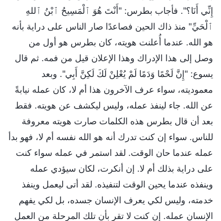
إِنِّي أَنَا؟". فأجاب بطرس: "أَنْتَ هُوَ ٱلْمَسِيحُ ٱبْنُ ٱللهِ
ٱلْحَيِّ" منذ ذاك الحين فصاعدًا صار الناس على دراية بأنه
هو الله. عندما أُعلنت هويته، كان بطرس هو أول من
وصل إلى هذا الإدراك وهذا الإعلان قيل من فمه. ثم قال
يسوع: "إِنَّ لَحْمًا وَدَمًا لَمْ يُعْلِنْ لَكَ لَكِنَّ أَبِي". وبعد
معموديته، سواء عرف الآخرون هذا أم لا، كان عمله نيابةً
عن الله. جاء لينفذ عمله، وليس ليكشف عن هويته. فقط
بعد أن قال بطرس هذه الكلمات صارت هويته معروفة
للناس. سواء إن كنت تدرك أنه هو الله نفسه أم لا، فهو بدأ
عمله عندما حان الوقت. لقد استمر في عمله سواء كنت
على دراية بذلك أم لا. إن أنكرت، لكان سيؤدي عمله
وينفذه عندما يحين الوقت لتنفيذه. لقد أتى ليعمل وينفذ
خدمته، وليس لكي يعرف الإنسان جسده، بل لكي يفهم
الإنسان عمله. إن كنت لا تقر بأن تلك المرحلة من العمل