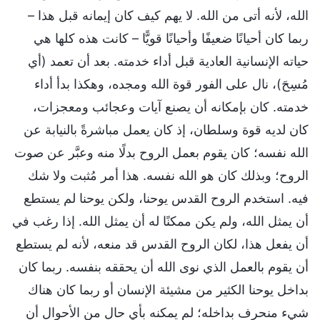
الله، لأنه أتى من الله. لا يهم كيف كان إيمانه قبل هذا –
ربما كان أحيانًا ضعيفًا وأحيانًا قويًّا – كانت هذه كلها هي
حياته الإنسانية العادية قبل أداء خدمته. بعد أن تعمد (أي
مُسِحَ)، نال على الفور قوة الله ومجده، وهكذا بدأ أداء
خدمته. كان بإمكانه أن يصنع آيات وعجائب ومعجزات،
كان لديه قوة وسلطان، إذ كان يعمل مباشرةً بالنيابة عن
الله نفسه؛ كان يقوم بعمل الروح بدلًا منه وعبَّر عن صوت
الروح؛ وبذلك كان هو الله نفسه. هذا أمر مُثبت ولا شك
فيه. استخدم الروح القدس يوحنا، ولكن يوحنا لم يستطع
أن يمثل الله، ولم يكن ممكنًا له أن يمثل الله. إذا رغب في
أن يفعل هذا، لكان الروح القدس قد منعه، لأنه لم يستطع
أن يقوم بالعمل الذي نوى الله أن يحققه بنفسه. ربما كان
بداخل يوحنا الكثير من مشيئة الإنسان أو ربما كان هناك
شيء منحرف بداخله؛ لم يمكنه بأي حال من الأحوال أن