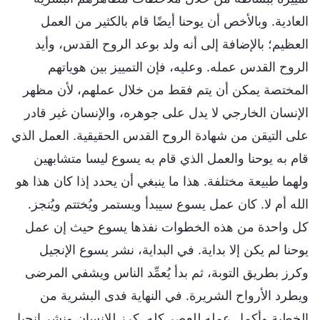
العادية. وبالأخص أن يوحنا أيضًا قام بالكثير من العمل
العظيم؛ بالإضافة إلى أنه ولد بوعد الروح القدس، وأيد
الروح القدس عمله. وعليه، فإن التمييز بين هوياتهم
المختصة يمكن أن يتم فقط من خلال عملهم، لأن مظهر
الإنسان الخارجي لا يدل على جوهره، والإنسان غير قادر
على التيقن من شهادة الروح القدس الحقيقية. العمل الذي
قام به يوحنا والعمل الذي قام به يسوع ليسا متشابهين
ولهما طبيعة مختلفة. هذا ما ينبغي أن يحدد إذا كان هذا هو
الله أم لا. كان عمل يسوع سيبدأ ويستمر ويُختتم ويُنجز.
كل واحدة من هذه الخطوات نفذها يسوع حيث إن عمل
يوحنا لم يكن إلا بداية. في البداية، نشر يسوع الإنجيل
وكرز بطريق التوبة، ثم بدأ يُعمِّد الناس ويشفي المرضى
ويطرد الأرواح الشريرة. في النهاية فدى البشرية من
الخطية وأكمل عمله للعصر كله. كرز للإنسان ونشر إنجيل