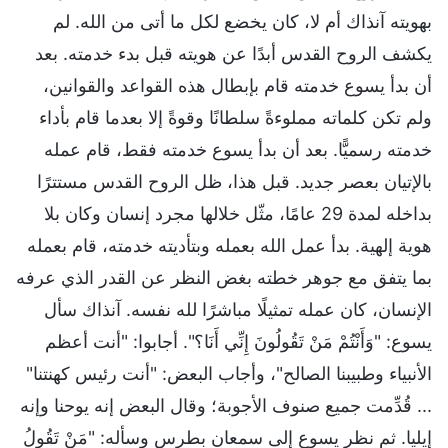
بهويته آنذاك أم لا، كان يخضع لكل ما أتى من الله. لم
يكشف الروح القدس أبدًا عن هويته قبل بدء خدمته. بعد
أن بدأ يسوع خدمته قام بإبطال هذه القواعد والقوانين،
ولم تكن كلماته مملوءةً سلطانًا وقوةً إلا بعدما قام بأداء
خدمته رسميًّا. بعد أن بدأ يسوع خدمته فقط، قام عمله
بالإتيان بعصر جديد. قبل هذا، ظل الروح القدس مستترًا
بداخله لمدة 29 عامًا، مثّل خلالها مجرد إنسان وكان بلا
هوية إلهية. بدأ عمل الله بعمله وبتأديته خدمته، قام بعمله
بما يتفق مع جوهر خطته بغض النظر عن القدر الذي عرفه
الإنسان، كان عمله تمثيلًا مباشرًا لله نفسه. آنذاك سأل
يسوع: "وَأَنْتُمْ مَنْ تَقُولُونَ إِنِّي أَنَا؟". أجابوا: "أنت أعظم
الأنبياء وطبيبنا الصالح"، وأجاب البعض: "أنت رئيس كهنتنا"
... قُدِّمت جميع صنوف الأجوبة؛ وقال البعض إنه يوحنا وإنه
إيليا. ثم نظر يسوع إلى سمعان بطرس وسأله: "مَنْ تَقُولُ