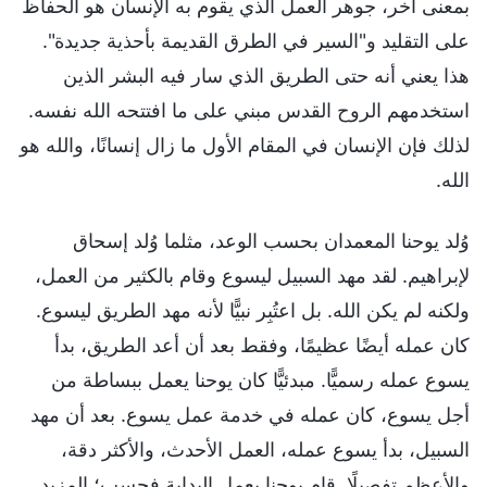
بمعنى آخر، جوهر العمل الذي يقوم به الإنسان هو الحفاظ
على التقليد و"السير في الطرق القديمة بأحذية جديدة".
هذا يعني أنه حتى الطريق الذي سار فيه البشر الذين
استخدمهم الروح القدس مبني على ما افتتحه الله نفسه.
لذلك فإن الإنسان في المقام الأول ما زال إنسانًا، والله هو
الله.
وُلد يوحنا المعمدان بحسب الوعد، مثلما وُلد إسحاق
لإبراهيم. لقد مهد السبيل ليسوع وقام بالكثير من العمل،
ولكنه لم يكن الله. بل اعتُبِر نبيًّا لأنه مهد الطريق ليسوع.
كان عمله أيضًا عظيمًا، وفقط بعد أن أعد الطريق، بدأ
يسوع عمله رسميًّا. مبدئيًّا كان يوحنا يعمل ببساطة من
أجل يسوع، كان عمله في خدمة عمل يسوع. بعد أن مهد
السبيل، بدأ يسوع عمله، العمل الأحدث، والأكثر دقة،
والأعظم تفصيلًا. قام يوحنا بعمل البداية فحسب؛ المزيد