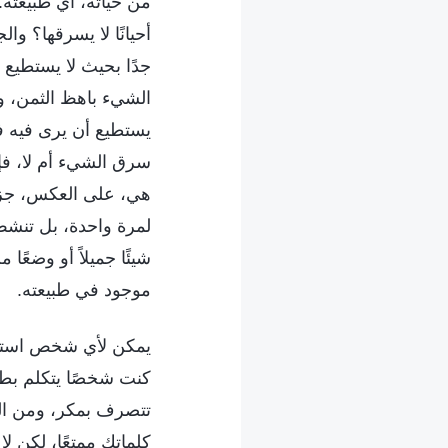
من حياته، أي طبيعته.
أحيانًا لا يسرقها؟ وا
جدًا بحيث لا يستطيع 
الشيء باهظ الثمن، و
يستطيع أن يرى فيه فا
سرق الشيء أم لا، فإ
هي، على العكس، جزء 
لمرة واحدة، بل تنشط ل
شيئًا جميلاً أو وضعًا
موجود في طبيعته.
يمكن لأي شخص استخدام
كنت شخصًا يتكلم بطري
تتصرف بمكر، ومن الس
كلماتك ممتعًا، لكن ل