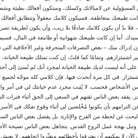
لمسؤولية عن لامبالاتك وكسلك، وستكون أفعالك بطيئة وسَطْحِ
نت طبيعتك متعاطفة، فسيكون كلامك معقولاً وتتطابق أفعالك أ
 فلا بدّ أن يكون كلامك صادقًا بلا ريب، وأن يكون لطريقة تصرف
ك. أما إن كانت طبيعتك شهوانية أو طامعة في المال، فسيمتلئ
ون إدراك منك – بعض التصرفات المنحرفة وغير الأخلاقية الت
ير اشمئزازهم. وتمامًا كما قلتُ، إن كنت تمتلك طبيعة الخيانة، 
 على أنه ليست لديك طبيعة الخيانة لمجرد أنك لم تُسئ إلى أحد. 
اشمئزاز. في كل مرة أتحدث فيها، فإن كلامي كله موجّه لجميع 
 الأشخاص فحسب. لا يُثبت مجرد عدم خيانتك لي في أمر واحد
ر. يفقد بعض الناس ثقتهم في السعي إلى الحق أثناء فترات ا
 التزامهم بأن يكونوا مُخْلصين لي أثناء وقوع تفكك في الأس
بحث عن لحظة من الفرح والإثارة. بل يفضل بعض الناس السق
ونيل بهجة عمل الروح القدس. يتجاهل بعض الناس نصيحة الأ
الآن لا يمكنهم أن يعترفوا بأخطائهم ويغيِّروا اتجاههم. لا ي