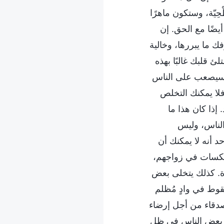
يّة، وستكون ماهرًا
يضًا مع الحق. إن
ك ما يبررها، وخالية
 قلبك غالبًا بهذه
ي سيصعب على الناس
فلا يمكنك التخلص
إذا كان هذا ما
الناس، وليس
 أنه لا يمكنك أن
لنكسات في زواجهم،
رة. كذلك يتخلى بعض
وط في وادٍ مُظلم
صدقاء من أجل إرضاء
عيش بعض الناس في ظل