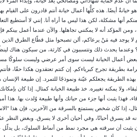
ا أن عدم حماية شهاداتي ومصالحي يعدّ خيانة، وإبداء المرء لا
و خيانةٌ أيضًا. هذه كلُّها أعمال خيانة أنتم قادرون على القيام به
منكم أنها مشكلة، لكن هذا ليس ما أراه أنا. إنني لا أستطيع التع
، ومن المؤكد أنه لا يمكنني تجاهلها. والآن عندما أعمل بينكم ف
 لا يوجد فيه مَنْ يرعاكم، ألن تصبحوا مثل قطّاع الطرق الذين أ
 وعندما يحدث ذلك وتتسببون في كارثة، من سيكون هناك لينظ
 بعض أعمال الخيانة ليست سوى أمر عرضي وليست سلوكًا مستمر
امة بطريقة تجرح كبرياءكم. إن كنتم تعتقدون هكذا حقًا، فأنتم إ
ذه الطريقة يجعلكم عيّنة ونموذجًا للتمرد. إن طبيعة الإنسان 
قاء، ولا يمكنه تغييره. خذ طبيعة الخيانة كمثال. إذا كان بإمكانك
اء، فهذا يثبت أنها جزء من حياتك وأنها طبيعة وُلدت بها. هذا أمر
ال، إذا كان شخص يستمتع بالسرقة من الآخرين، فإن هذا "الاس
أنه قد يسرق أحيانًا، وفي أحيان أخرى لا يسرق. وبغض النظر عمّ
 أن يثبت أن سرقته هي مجرد نمط من أنماط السلوك، بل يدلّل