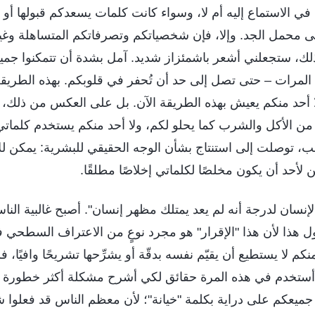
في الاستماع إليه أم لا، وسواء كانت كلمات يسعدكم قبولها أو
 محمل الجد. وإلا، فإن شخصياتكم وتصرفاتكم المتساهلة وغير
لك، ستجعلني أشعر باشمئزاز شديد. آمل بشدة أن تتمكنوا جميع
اف المرات – حتى تصل إلى حد أن تُحفر في قلوبكم. بهذه الطريقة
ا أحد منكم يعيش بهذه الطريقة الآن. بل على العكس من ذلك، أ
من الأكل والشرب كما يحلو لكم، ولا أحد منكم يستخدم كلماتي 
بب، توصلت إلى استنتاج بشأن الوجه الحقيقي للبشرية: يمكن لل
لأحد أن يكون مخلصًا لكلماتي إخلاصًا مطلقًا.
نسان لدرجة أنه لم يعد يمتلك مظهر إنسان". أصبح غالبية الناس 
أقول هذا لأن هذا "الإقرار" هو مجرد نوعٍ من الاعتراف السطحي
ا منكم لا يستطيع أن يقيّم نفسه بدقّة أو يشرِّحها تشريحًا وافيً
ي أستخدم في هذه المرة حقائق لكي أشرح مشكلة أكثر خطورة 
جميعكم على دراية بكلمة "خيانة"؛ لأن معظم الناس قد فعلوا ش