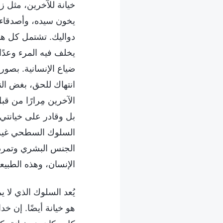
خيانة للآخرين، مثل ز
يخون سيده، وأصدقاء 
دواليك. تشتمل كل هذ
يخلف فيه المرء وعدًا،
ضياع الإنسانية. بصورة
انتهاك للحق، بغض الن
الآخرين مِرارًا من قب
بل وقادر على خيانتي 
السلوك السطحي غير ا
الجنس البشري وتمرده 
الإنسان، وهذه الطبي
يُعد السلوك الذي لا 
هو خيانة أيضًا. إن خ