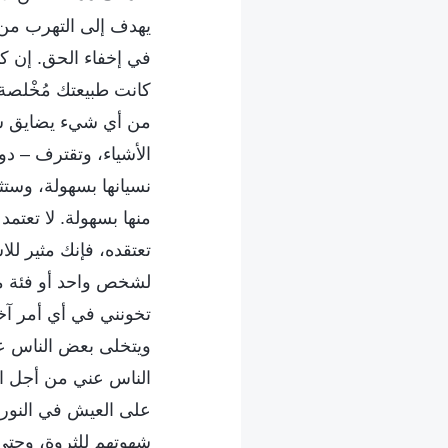
يهدف إلى التهرب من ا
في إخفاء الحق. إن كا
كانت طبيعتك مُخْلصة،
من أي شيء يضايق سيد
الأشياء، وتقترف – د
نسيانها بسهولة، وستث
منها بسهولة. لا تعتمد
تعتقده، فإنك مثير لل
لشخص واحد أو فئة من
تخونني في أي أمر آخ
ويتخلى بعض الناس عن
الناس عني من أجل ال
على العيش في النور 
شهوتهم للثروة، وحتى 