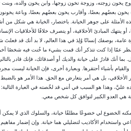
وج يخون زوجته، وزوجة تخون زوجها، وابن يخون والده، وبنت تخ
يخون بعضُهم بعضًا، وأقارب يخون بعضُهم بعضًا، وباعة يخونو
ه الأمثلة على جوهر الخيانة. باختصار، الخيانة هي شكل من أ
 أو ينتهك المبادئ الأخلاقية، أو يتصرف خلافًا للأخلاقيات الإنسا
 عامة، بوصفك إنسانًا وُلِدَ في هذا العالم، لا بد أنك قد فعلتَ 
ظر عمّا إذا كنت تتذكر أنك قمت بشيء ما خُنت فيه شخصًا آخر 
ل. بما أنك قادرٌ على خيانة والديك أو أصدقائك، فإنك قادر بالتال
والقيام بأشياء أحتقرها. وبعبارة أخرى، فإن الخيانة ليست م
لأخلاقي، بل هي أمر يتعارض مع الحق. هذا الأمر هو بالضبط
عليَّ، وهذا هو السبب في أنني قد لخّصته في العبارة التالية: 
عة هي العدو الكبير لتوافق كل شخص معي.
يمكنه الخضوع لي خضوعًا مطلقًا خيانة، والسلوك الذي لا يمكن أن
داعي واستخدام الأكاذيب لتضليلي هما خيانة. وإن إضمار مفاهيم