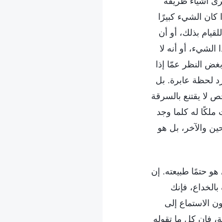
يرى أشياء ظريفة
 كان الشيء كبيرًا
قيام بذلك، أو أن
لشيء، أو أنه لا
غض النظر عمّا إذا
د لحظة عابرة. بل
 لا يقتنع بالسرقة
ملكًا له كلما وجد
لحين والآخر، بل هو
و حتمًا طبيعته. إن
بالخداع، فإنك
ن الاستماع إلى
، فإن كل ما تقوله