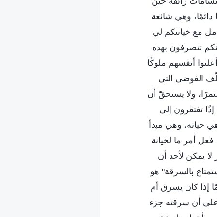
بتسامات زائفة حين
ا دائمًا، وهي شائعة
امل مع خيانتكم لي
إنكم تتصرفون بهذه
علنوا أنفسهم ملوكًا
ّف الفوضى التي
ًا، ولا يستحقّ أن
ذًا تفتقرون إلى
هي حياته، وهي مبدأ
 فعل أمر ما لخيانة
 لا يمكن لأحد أن
تمتاع بالسرقة" هو
ا إذا كان يسرق أم
 على أن سرقته جزء