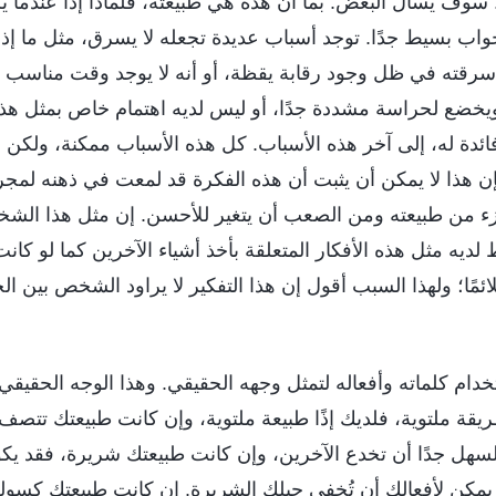
 سوف يسأل البعض: بما أن هذه هي طبيعته، فلماذا إذًا عندما 
لجواب بسيط جدًا. توجد أسباب عديدة تجعله لا يسرق، مثل ما إذا
سرقته في ظل وجود رقابة يقظة، أو أنه لا يوجد وقت مناسب لل
يخضع لحراسة مشددة جدًا، أو ليس لديه اهتمام خاص بمثل هذا ا
ئدة له، إلى آخر هذه الأسباب. كل هذه الأسباب ممكنة، ولكن ب
ن هذا لا يمكن أن يثبت أن هذه الفكرة قد لمعت في ذهنه لمجر
من طبيعته ومن الصعب أن يتغير للأحسن. إن مثل هذا الشخص
ديه مثل هذه الأفكار المتعلقة بأخذ أشياء الآخرين كما لو كانت 
 ملائمًا؛ ولهذا السبب أقول إن هذا التفكير لا يراود الشخص بين ا
 كلماته وأفعاله لتمثل وجهه الحقيقي. وهذا الوجه الحقيقي ه
قة ملتوية، فلديك إذًا طبيعة ملتوية، وإن كانت طبيعتك تتصف 
هل جدًا أن تخدع الآخرين، وإن كانت طبيعتك شريرة، فقد يكو
ا يمكن لأفعالك أن تُخفي حيلك الشريرة. إن كانت طبيعتك كسولة