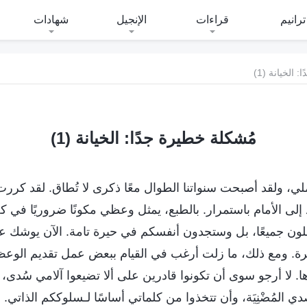
ترانيم
قراءات
الإنجيل
شهادات
 الخيانة (1)
مُشكلة خطيرة جدًا: الخيانة (1)
عملي، ولقد أصبحت سنواتنا الطوال معًا ذكرى لا تُطاق. لقد كررت
لى الأمام باستمرار. بالطبع، يمثل وعظي مكونًا ضروريًا في ك
لون جميعًا، بل وستجدون أنفسكم في حيرة تامة. الآن يوشك عم
رة. ومع ذلك، ما زلت أرغب في القيام ببعض عمل تقديم الوعظ
لا أرجو سوى أن تكونوا قادرين على ألا تضيعوا آلامي سُدى، و
ي المُضْنِيَة، وأن تتخذوا من كلماتي أساسًا لـسلوككم الذاتي