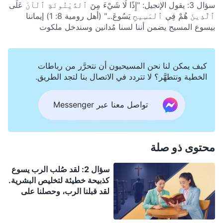
سؤال 3: يقول الإنجيل: "إِذًا لَا شَيْءَ مِنَ ٱلدَّيْنُونَةِ ٱلْآنَ عَلَى
ٱلَّذِينَ هُمْ فِي ٱلْمَسِيحِ يَسُوعَ..."
(أهل رومية 8: 1)
إيماننا
بيسوع المسيح يضمن أننا لسنا مُدانين وسندخل ملكوت
السموات!
كيف يمكن لنا نحن المسيحيون أن نتحرَّر من رباطات
الخطية ونتطهَّر؟ لا تتردد في الاتصال بنا لتجد الطريق.
تواصل معنا عبر Messenger
محتوى ذو صلة
سؤال 2: لقد صُلب الرب يسوع
كذبيحة خطيئة لتخليص البشرية.
لقد قبلنا الرب، وحصلنا على
الخلاص من خلال نعمته. لماذا لا
يزال علينا أن نقبل عمل الله