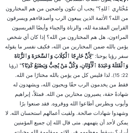
مُخْتَارِي ٱللهِ؟" يجب أن نكون واضحين من هم المختارون
من الله؟ الأثمة الذين يبيعون الرب وأصدقاءهم ويسرقون
القرابين المقدمة لله، والزناة والجبناء وأيضًا الفريسيون
المراءون، هل هم المختارون من الله؟ إذا كان أي شخص
يؤمن بالله ضمن المختارين من الله، فكيف نفسر ما يقوله
سفر رؤيا يوحنا: "
لِأَنَّ خَارِجًا ٱلْكِلَابَ وَٱلسَّحَرَةَ وَٱلزُّنَاةَ
وَٱلْقَتَلَةَ وَعَبَدَةَ ٱلْأَوْثَانِ، وَكُلَّ مَنْ يُحِبُّ وَيَصْنَعُ كَذِبًا؟
"
(رؤيا
. لذا فليس كل من يؤمن بالله مختارًا من الله.
22: 15)
فقط من يخدمون الرب حقًا ويحبون الله، ويشهدون له
شهادةً حقة، يصيرون مختارين من الله. فمثلاً، إبراهيم
وأيوب وبطرس أطاعوا الله ووقروه. فقد صنعوا برًا
وشهدوا شهادات صالحة. ولقيت أعمالهم استحسان الله. لا
يمكن لأحد أن يتهمهم. متى قال الله إن جميع المؤمنين
أبرار؟ يسقط معظمهم في الإثم ومقاومة الله وخيانته.