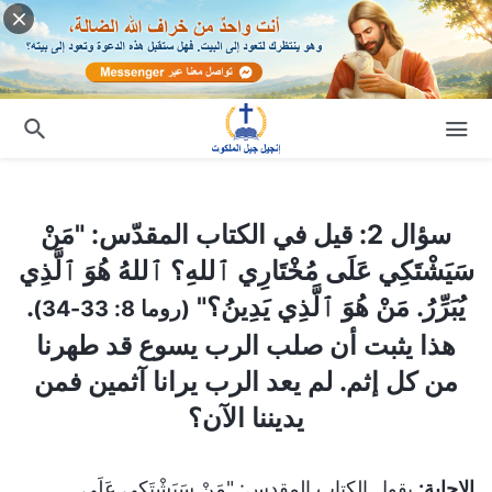
سؤال 2: قيل في الكتاب المقدّس: "مَنْ سَيَشْتَكِي عَلَى مُخْتَارِي ٱللهِ؟ ٱللهُ هُوَ ٱلَّذِي يُبَرِّرُ. مَنْ هُوَ ٱلَّذِي يَدِينُ؟"
سؤال 2: قيل في الكتاب المقدّس: "مَنْ
سَيَشْتَكِي عَلَى مُخْتَارِي ٱللهِ؟ ٱللهُ هُوَ ٱلَّذِي
يُبَرِّرُ. مَنْ هُوَ ٱلَّذِي يَدِينُ؟"
.
(روما 8: 33-34)
هذا يثبت أن صلب الرب يسوع قد طهرنا
من كل إثم. لم يعد الرب يرانا آثمين فمن
يديننا الآن؟
الإجابة:
يقول الكتاب المقدس: "مَنْ سَيَشْتَكِي عَلَى