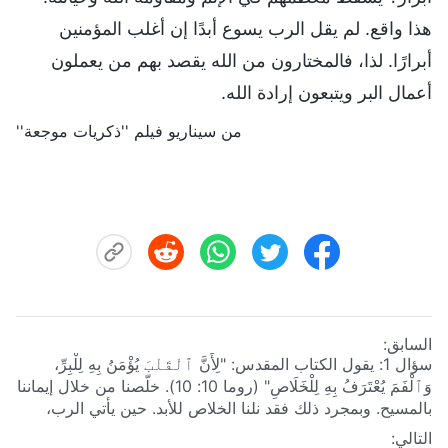
هذا واقع. لم يقل الرب يسوع أبدًا إن أغلب المؤمنين
أبرارًا. لذا، فالمختارون من الله يقصد بهم من يعملون
أعمال البر ويتبعون إرادة الله.
من سيناريو فيلم ''ذكريات موجعة''
السابق:
سؤال 1: يقول الكتاب المقدس: "لِأَنَّ ٱلْقَلْبَ يُؤْمَنُ بِهِ لِلْبِرِّ،
وَٱلْفَمَ يُعْتَرَفُ بِهِ لِلْخَلَاصِ"
(روما 10: 10)
. خلّصنا من خلال إيماننا
بالمسيح. وبمجرد ذلك فقد نلنا الخلاص للأبد. حين يأتي الرب،
سندخل ملكوت السموات.
التالي: