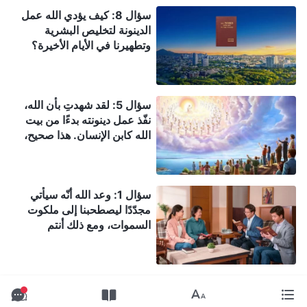
القدير للدينونة والتطهير في
سؤال 8: كيف يؤدي الله عمل
الأيام الأخيرة؟
الدينونة لتخليص البشرية
وتطهيرنا في الأيام الأخيرة؟
سؤال 5: لقد شهدتِ بأن الله،
نفّذ عمل دينونته بدءًا من بيت
الله كابن الإنسان. هذا صحيح،
ويتوافق مع نبوءة الكتاب
المقدس لكنّني لا أفهم هل بدء
هذه الدينونة من بيت الله هو
سؤال 1: وعد الله أنّه سيأتي
تمامًا مثل الدينونة أمام العرش
مجدّدًا ليصطحبنا إلى ملكوت
العظيم الأبيض في سفر الرؤيا؟
السموات، ومع ذلك أنتم
نحن نؤمن بأنّ الدينونة أمام
تشهدون أنّ الربّ تجسّد فعلاً
العرش العظيم الأبيض هي لـغير
ليقوم بعمل الدينونة في الأيام
المؤمنين الذين هم من
الأخيرة. ويتنبّأ الكتاب المقدّس
الشيطان. عندما يعود الرب
بوضوح أنّ الرب سينزل على
سيأخذ المؤمنين إلى السماء ثم
الغمام بقوّة ومجد عظيمين.
سيرسل كارثة إلى غير