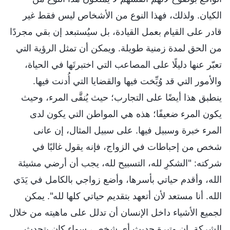
الكيان. ولذلك، فهذا النوع من الأشخاص ليس فقط غير
قادر على القيام بعمل القيادة، بل سيُستبعد إن بقي مجردًا
من الحق لمدة زمنية طويلة. ويمكن أن تمثل الرؤية التي
تعبّر عنها دليلًا على المصاعب التي اختبرتَها في الحياة،
والأمور التي قد وُبِّخت فيها والقضايا التي أُدنت فيها.
ينطبق هذا أيضًا على التجارب؛ حيث يُنقَّى المرء، وحيث
يكون المرء ضعيفًا؛ هذه هي المواطن التي يكون لدى
المرء خبرة وسبيل فيها. على سبيل المثال، إن عانى
شخص من إحباطات في الزواج، فإنه يقول غالبًا في
شركته: "الشكرِ لله، التسبيح لله، يجب أن أرضي مشيئة
الله، وأقدم حياتي بأسرها، وأضع زواجي بالكامل في يَدَي
الله. أنا مستعد لأن أتعهد بتقديم حياتي كلها لله". يمكن
لجميع الأشياء داخل الإنسان أن تدلل على ماهيته من خلال
الشركة. إن وتيرة حديث أي شخص، سواء كان يتحدث