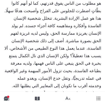
هو مطلوب من الناس يفوق قدرتهم، كما لو أنهم كانوا
بطّاتٍ اضطرت للجلوس على الفراخ وأصبحت هدفًا سهلًا.
هذا هو عمل الإرادة البشرية. تتخلل شخصية الإنسان
الفاسدة وأفكاره ومفاهيمه كافة أجزاء جسده. لم يولد
الإنسان بغريزة ممارسة الحق، وليس لديه غريزة لفهم
الحق بصورة مباشرة. أضف إلى ذلك شخصية الإنسان
الفاسدة، عندما يعمل هذا النوع الطبيعي من الأشخاص، ألا
يسبب هذا تعطيلاً؟ ولكن الإنسان الذي نال الكمال يتمتع
بخبرة في الحق ينبغي على الناس فهمها، ولديه معرفة
بطباعه الفاسدة، بحيث تزول الأمور المبهمة وغير الواقعية
في عمله تدريجيًّا، وتقل خدع الإنسان، ويغدو عمله
وخدمته أقرب ما تكونان إلى المعايير التي يطلبها الله.
وبهذا دخل عمله في واقع الحق وأصبح واقعيًا. تسهم
الأفكار الموجودة في ذهن الإنسان تحديدًا في إعاقة عمل