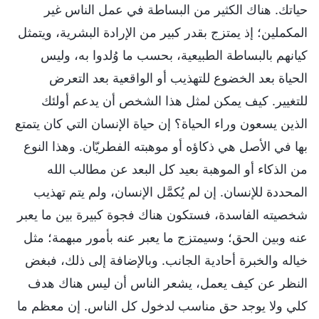
حياتك. هناك الكثير من البساطة في عمل الناس غير
المكملين؛ إذ يمتزج بقدر كبير من الإرادة البشرية، ويتمثل
كيانهم بالبساطة الطبيعية، بحسب ما وُلدوا به، وليس
الحياة بعد الخضوع للتهذيب أو الواقعية بعد التعرض
للتغيير. كيف يمكن لمثل هذا الشخص أن يدعم أولئك
الذين يسعون وراء الحياة؟ إن حياة الإنسان التي كان يتمتع
بها في الأصل هي ذكاؤه أو موهبته الفطريّان. وهذا النوع
من الذكاء أو الموهبة بعيد كل البعد عن مطالب الله
المحددة للإنسان. إن لم يُكمَّل الإنسان، ولم يتم تهذيب
شخصيته الفاسدة، فستكون هناك فجوة كبيرة بين ما يعبر
عنه وبين الحق؛ وسيمتزج ما يعبر عنه بأمور مبهمة؛ مثل
خياله والخبرة أحادية الجانب. وبالإضافة إلى ذلك، فبغض
النظر عن كيف يعمل، يشعر الناس أن ليس هناك هدف
كلي ولا يوجد حق مناسب لدخول كل الناس. إن معظم ما