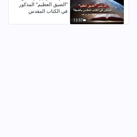
30:41
"الضيق العظيم" المذكور
في الكتاب المقدس
شهادة عن الايمان | فيمَ كانت كل
بالضبط؟ (مقتطف مميَّز
تلك المعاناة؟ (دبلجة عربية)
13:57
من فيلم)
30:07
شهادة عن الايمان | كُشِفتُ أثناء
تدريب الوافدين الجُدُد (دبلجة عربية)
35:13
شهادة عن الايمان | أي شخصية وراء
ميلك للجدل؟ (دبلجة عربية)
40:10
شهادة عن الايمان | تأملات "قائدة
جيدة" (دبلجة عربية)
31:57