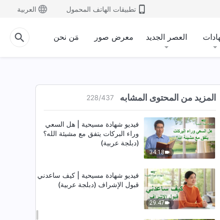
تطبيقات الهاتف المحمول
العربية
فيديو شهادة مسيحية | كيف أضرَّني
مكري (دبلجة عربية)
ادات
العصر الجديد
معرض صور
مَن نحن
32:31
فيديو شهادة مسيحية | الأسباب
الكامنة وراء الحالة السلبية (دبلجة
عربية)
المزيد من المحتوى المشابه
228
/
437
33:00
فيديو شهادة مسيحية | هل السعي
وراء البركات يتفق مع مشيئة الله؟
(دبلجة عربية)
34:18
فيديو شهادة مسيحية | كيف ساعدني
قبول الإشراف (دبلجة عربية)
29:47