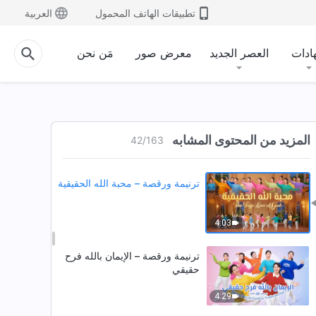
5:20
تطبيقات الهاتف المحمول
العربية
ترنيمة ورقصة – فرحنا بخلاص الله
ادات
العصر الجديد
معرض صور
مَن نحن
5:09
ترنيمة ورقصة – كم نحن مُباركون
حقًا بأن نُرفَع أمام الله
المزيد من المحتوى المشابه
42
/
163
3:56
ترنيمة ورقصة – محبة الله الحقيقية
4:03
ترنيمة ورقصة – الإيمان بالله فرح
حقيقي
4:29