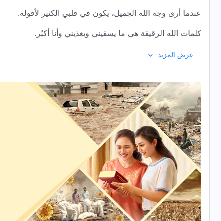
عندما أرى وجه الله الجميل، يكون في قلبي الكثير لأقوله.
كلمات الله الرقيقة هي ما يسقيني ويغذيني وأنا أكبُر.
كشف كلام الله القاسي ودينونته يمكنانني من معرفة نفسي.
عرض المزيد
كوننا قادرين على القيام بواجباتنا في عائلة الله هو تمجيده لنا.
كوننا قادرين على السير في الطريق الصحيح في الحياة الآن
هو بركة الله ورحمته.
سنحبك إلى الأبد، يا
الله القدير
!
لا لا لا، سبحوا الله القدير! لا لا لا، هلليلويا!
2
يا الله، أنت حقًا تحبنا للغاية!
كل يوم تتكلم بكلمات جديدة، تسقينا وتمدنا.