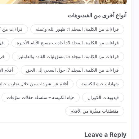
بقراءة كلاامك كل يوم نربح استنارة جديدة؛
أنواع أخرى من الفيديوهات
نفهم حقائق عدة وننمو في الحياة تدريجيًا.
قراءات من الكلمة، المجلد 1: ظهور الله وعمله
قراءات من كل
يا الله، أنت حقًا تحبنا للغاية! كلماتك تدين شخصياتنا الشيطانية.
قراءات من الكلمة، المجلد 3: أحاديث مسيح الأيام الأخيرة
قراء
بممارسة كلماتك نتطهر من فسادنا.
قراءات من الكلمة، المجلد 5: مسؤوليات القادة والعاملين
قراءا
نتحرر من تأثير الشيطان ونخلُص.
قراءات من الكلمة، المجلد 7: حول السعي إلى الحق
أفلام ال
أخوتي وأخواتي، اسرعوا وانهضوا! لنسبح إلهنا معًا!
شهادات حياة الكنيسة
أفلام عن شهادات من خلال تجارب حياتي
لقد استطعنا أن نجتمع معًا اليوم؛
فيديوهات الكورال
حياة الكنيسة – سلسلة حفلات منوّعات
فلعتز بهذا الوقت الجيد الذي منحنا الله إياه.
فلنتخلص من كل تشابكات الجسد!
مقتطفات مميَّزة من الأفلام
فلنسبح الله القدير إلى أقصى حد.
Leave a Reply
لنتمم واجباتنا جيدًا بكل قلوبنا وقوتنا؛