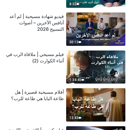
8:32
فيديو شهادة مسيحية | لم أعد
أنافس الآخرين – أصوات
التسبيح 2026
30:13
فيلم مسيحي | ملاقاة الرب في
أثناء الكوارث (2)
1:34:45
أفلام مسيحية قصيرة | هل
طاعة البابا هي طاعة للرب؟
13:43