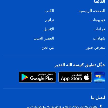
القائمة
الصفحة الرئيسية
الكتب
فيديوهات
ترانيم
قراءات
الإنجيل
شهادات
العصر الجديد
معرض صور
مَن نحن
حمِّل تطبيق كنيسة الله القدير
اتصل بنا
201-153-829-389+ 213-551-750-916+