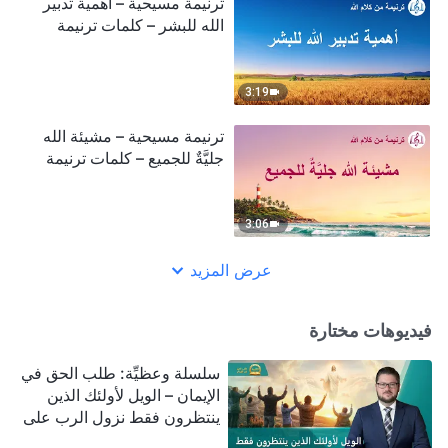
ترنيمة مسيحية – أهمية تدبير
الله للبشر – كلمات ترنيمة
3:19
ترنيمة مسيحية – مشيئة الله
جليَّةٌ للجميع – كلمات ترنيمة
3:06
عرض المزيد
فيديوهات مختارة
سلسلة وعظيِّة: طلب الحق في
الإيمان – الويل لأولئك الذين
ينتظرون فقط نزول الرب على
سحابة