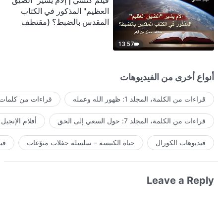
فيلم كنسي | إلامَ يشير "الضيق
العظيم" المذكور في الكتاب
المقدس بالضبط؟ (مقتطف
مميَّز من فيلم)
13:57
أنواع أخرى من الفيديوهات
قراءات من الكلمة، المجلد 1: ظهور الله وعمله
قراءات من كلمات ا
قراءات من الكلمة، المجلد 7: حول السعي إلى الحق
أفلام الإنجيل
فيديوهات الكورال
حياة الكنيسة – سلسلة حفلات منوّعات
في
Leave a Reply