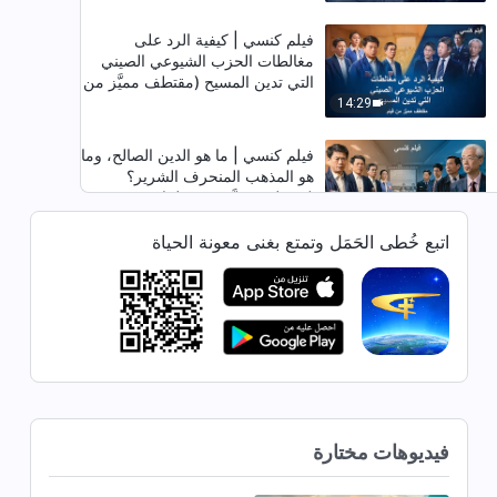
فيلم كنسي | كيفية الرد على
مغالطات الحزب الشيوعي الصيني
التي تدين المسيح (مقتطف مميَّز من
فيلم)
14:29
فيلم كنسي | ما هو الدين الصالح، وما
هو المذهب المنحرف الشرير؟
(مقتطف مميَّز من فيلم)
15:51
اتبع خُطى الحَمَل وتمتع بغنى معونة الحياة
فيلم كنسي | هل كان العلم بركة أو
لعنة للبشرية؟ (مقتطف مميَّز من
فيلم)
21:02
فيلم كنسي | كيفية التصدّي مغالطات
الحزب الشيوعي الصيني التي تنكر
الله وتدينه (مقتطف مميَّز من فيلم)
23:44
فيديوهات مختارة