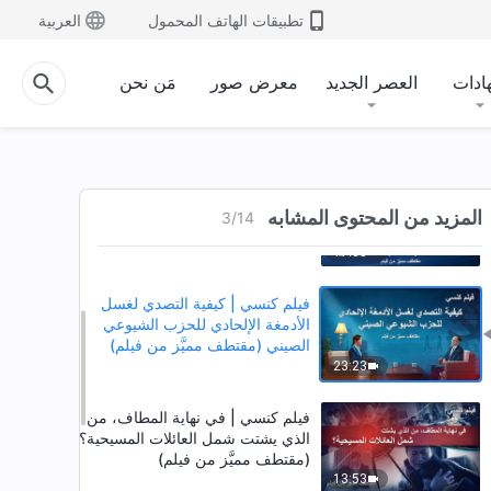
تطبيقات الهاتف المحمول
العربية
فيلم كنسي | لماذا يكره الحزب
ادات
العصر الجديد
معرض صور
مَن نحن
الشيوعي الصيني ظهور الله وعمله؟
(مقتطف مميَّز من فيلم)
15:14
فيلم كنسي | كيفية محاربة افتراء
الحزب الشيوعي الصيني وإدانته
المزيد من المحتوى المشابه
3
/
14
للمسيح (مقتطف مميَّز من فيلم)
17:38
فيلم كنسي | كيفية التصدي لغسل
الأدمغة الإلحادي للحزب الشيوعي
الصيني (مقتطف مميَّز من فيلم)
23:23
فيلم كنسي | في نهاية المطاف، من
الذي يشتت شمل العائلات المسيحية؟
(مقتطف مميَّز من فيلم)
13:53