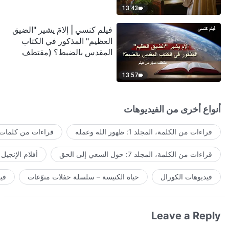
13:43
فيلم كنسي | إلامَ يشير "الضيق
العظيم" المذكور في الكتاب
المقدس بالضبط؟ (مقتطف
مميَّز من فيلم)
13:57
أنواع أخرى من الفيديوهات
قراءات من الكلمة، المجلد 1: ظهور الله وعمله
قراءات من كلمات ا
قراءات من الكلمة، المجلد 7: حول السعي إلى الحق
أفلام الإنجيل
فيديوهات الكورال
حياة الكنيسة – سلسلة حفلات منوّعات
في
Leave a Reply