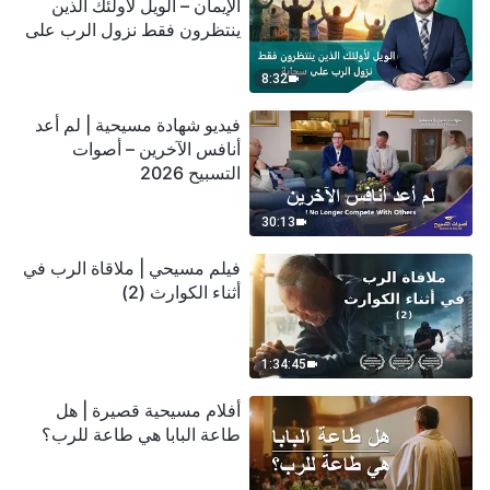
الإيمان – الويل لأولئك الذين
ينتظرون فقط نزول الرب على
سحابة
8:32
فيديو شهادة مسيحية | لم أعد
أنافس الآخرين – أصوات
التسبيح 2026
30:13
فيلم مسيحي | ملاقاة الرب في
أثناء الكوارث (2)
1:34:45
أفلام مسيحية قصيرة | هل
طاعة البابا هي طاعة للرب؟