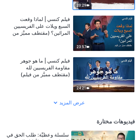
20:29
فيلم كنسي | لماذا وقعت
السبع ويلات على الفريسيين
المرائين؟ (مقتطف مميَّز من
فيلم)
23:57
فيلم كنسي | ما هو جوهر
مقاومة الفريسيين لله
(مقتطف مميَّز من فيلم)
24:21
عرض المزيد
فيديوهات مختارة
سلسلة وعظيِّة: طلب الحق في