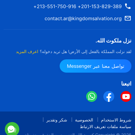
201-153-829-389+ 213-551-750-916+
contact.ar@kingdomsalvation.org
نزل ملكوت الله.
لقد نزلت المملكة بالفعل إلى الأرض! هل تريد دخوله؟
اعرف المزيد
تواصل معنا عبر Messenger
اتبعنا
شروط الاستخدام
الخصوصية
شكر وتقدير
سياسة ملفات تعريف الارتباط
Copyright © 2026
كنيسة الله القدير
جميع الحقوق محفوظة