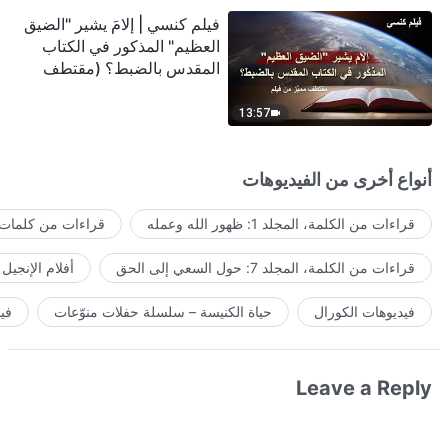
فيلم كنسي | إلامَ يشير "الضيق
العظيم" المذكور في الكتاب
المقدس بالضبط؟ (مقتطف
مميَّز من فيلم)
13:57
أنواع أخرى من الفيديوهات
قراءات من الكلمة، المجلد 1: ظهور الله وعمله
قراءات من كلمات ا
قراءات من الكلمة، المجلد 7: حول السعي إلى الحق
أفلام الإنجيل
فيديوهات الكورال
حياة الكنيسة – سلسلة حفلات منوّعات
في
Leave a Reply