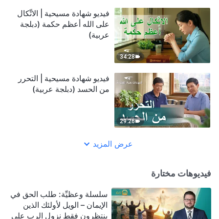
فيديو شهادة مسيحية | الاتِّكال
على الله أعظم حكمة (دبلجة
عربية)
34:28
فيديو شهادة مسيحية | التحرر
من الحسد (دبلجة عربية)
29:26
عرض المزيد
فيديوهات مختارة
سلسلة وعظيِّة: طلب الحق في
الإيمان – الويل لأولئك الذين
ينتظرون فقط نزول الرب على