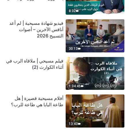
سحابة
8:32
فيديو شهادة مسيحية | لم أعد
أنافس الآخرين – أصوات
التسبيح 2026
30:13
فيلم مسيحي | ملاقاة الرب في
أثناء الكوارث (2)
1:34:45
أفلام مسيحية قصيرة | هل
طاعة البابا هي طاعة للرب؟
13:43