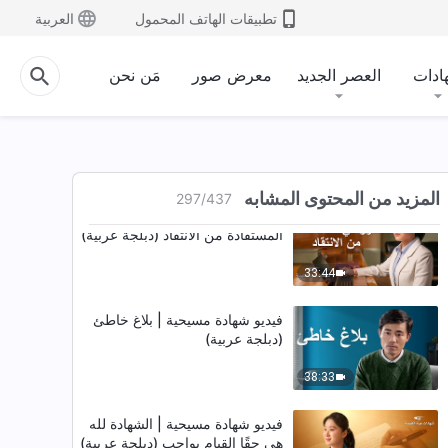
فيديو شهادة مسيحية | عاقبة التقنُّع
تطبيقات الهاتف المحمول
العربية
والتخفِّي (دبلجة عربية)
29:42
ادات
العصر الجديد
معرض صور
مَن نحن
فيديو شهادة مسيحية | تأملات بعد
اختيار القائدة الخطأ (دبلجة عربية)
39:59
المزيد من المحتوى المشابه
297
/
437
فيديو شهادة مسيحية | دروسي
المستفادة من الانتقاد (دبلجة عربية)
33:44
فيديو شهادة مسيحية | بلاغ خاطئ
(دبلجة عربية)
38:33
فيديو شهادة مسيحية | الشهادة لله
هي حقًا القيام بواجب (دبلجة عربية)