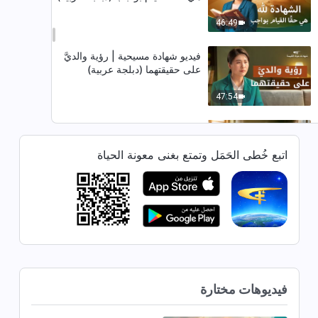
46:49
فيديو شهادة مسيحية | رؤية والديَّ
على حقيقتهما (دبلجة عربية)
47:54
فيديو شهادة مسيحية | حالتي الذهنية
في واجب من وراء الكواليس (دبلجة
اتبع خُطى الحَمَل وتمتع بغنى معونة الحياة
عربية)
31:39
فيديو شهادة مسيحية | التعنُّت يؤذيك
ويؤذي الآخرين (دبلجة عربية)
40:34
فيديو شهادة مسيحية | لن أتابع هذه
فيديوهات مختارة
الدراسات (دبلجة عربية)
25:42