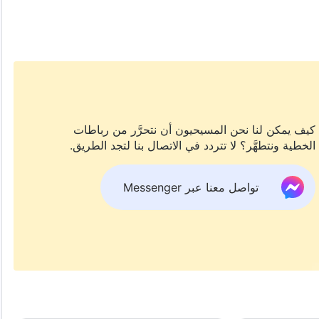
ا عندما يتم اعتقالها من قبل حكومة الحزب الشيوعي الصيني أثناء
أن تكذب، وترفض إنكار الله. وتقدم شهادة جميلة وباهرة لله.
 تحب الله وتطيعه بصدق. فما هي قصتها حقًّا؟
كيف يمكن لنا نحن المسيحيون أن نتحرَّر من رباطات
الخطية ونتطهَّر؟ لا تتردد في الاتصال بنا لتجد الطريق.
تواصل معنا عبر Messenger