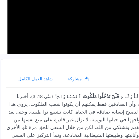
شاهد العمل الكامل
مشاركة
لَ ٱلْأَوْلَادِ فَلَنْ تَدْخُلُوا مَلَكُوتَ ٱلسَّمَاوَاتِ
"
. أخبرنا
(متَّى 18: 3)
وأن الصادقين فقط يمكنهم أن يكونوا شعب الملكوت. يروي هذا
تصبح إنسانة صادقة في الحياة. كانت تشينغ نوا طبيبة. وحتى بعد
جهها في حياتها اليومية، لا تزال غير قادرة على منع نفسها من
لفهم وتشتكي من الله، لكن من خلال السعي للحق مرة تلو الأخرى
نانيتها وطبيعتها الشيطانية المخادعة. وتبدأ التركيز على السعي