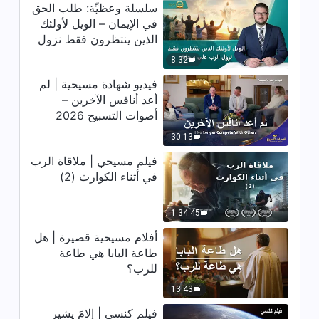
سلسلة وعظيِّة: طلب الحق
في الإيمان – الويل لأولئك
الذين ينتظرون فقط نزول
الرب على سحابة
8:32
فيديو شهادة مسيحية | لم
أعد أنافس الآخرين –
أصوات التسبيح 2026
30:13
فيلم مسيحي | ملاقاة الرب
في أثناء الكوارث (2)
1:34:45
أفلام مسيحية قصيرة | هل
طاعة البابا هي طاعة
للرب؟
13:43
فيلم كنسي | إلامَ يشير