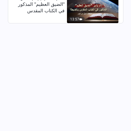
"الضيق العظيم" المذكور
في الكتاب المقدس
بالضبط؟ (مقتطف مميَّز
13:57
من فيلم)