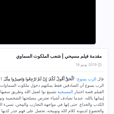
مقدمة فيلم مسيحي | شعب الملكوت السماوي
2019 يونيو 18
قال
الرب يسوع
: "
اَلْحَقَّ أَقُولُ لَكُمْ: إِنْ لَمْ تَرْجِعُوا وَتَصِيرُوا مِثْ
الرب يسوع أن الصادقين فقط يمكنهم دخول ملكوت السماوات، 
الفيلم قصة اختبار
المسيحية
تشينغ نوا لعمل الله وطريق سعيها ل
إيمانها بالله، عندما تصادف أشياء تعترض مصلحتها الشخصية وتوا
الكذب والخداع. حتى إنها في مواجهة التجارب والمِحن، تسيء ا
والخضوع لدينونة كلام الله وتوبيخه، تحصل على فهم جذر كذبها وأ