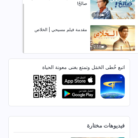
صالحٌ!
3:04
مقدمة فيلم مسيحي | الخلاص
2:58
اتبع خُطى الحَمَل وتمتع بغنى معونة الحياة
فيديوهات مختارة