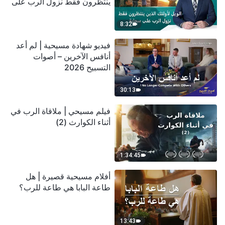
ينتظرون فقط نزول الرب على
سحابة
8:32
فيديو شهادة مسيحية | لم أعد
أنافس الآخرين – أصوات
التسبيح 2026
30:13
فيلم مسيحي | ملاقاة الرب في
أثناء الكوارث (2)
1:34:45
أفلام مسيحية قصيرة | هل
طاعة البابا هي طاعة للرب؟
13:43