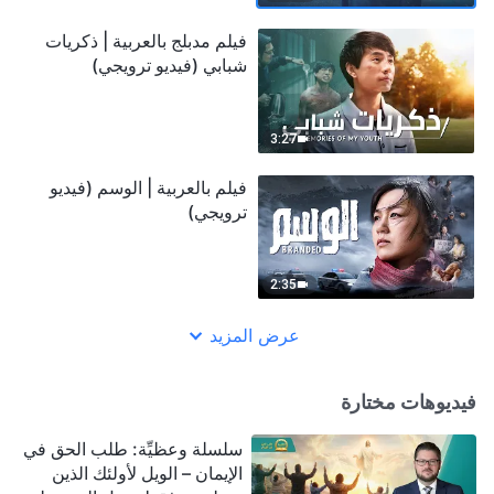
فيلم مدبلج بالعربية | ذكريات
شبابي (فيديو ترويجي)
3:27
فيلم بالعربية | الوسم (فيديو
ترويجي)
2:35
عرض المزيد
فيديوهات مختارة
سلسلة وعظيِّة: طلب الحق في
الإيمان – الويل لأولئك الذين