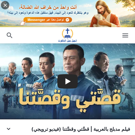
فيلم مدبلج بالعربية | قصَّتي وقصَّتنا (فيديو ترويجي)