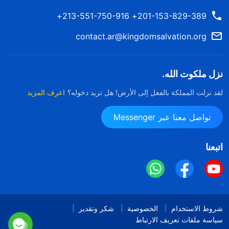
201-153-829-389+ 213-551-750-916+
contact.ar@kingdomsalvation.org
نزل ملكوت الله.
لقد نزلت المملكة بالفعل إلى الأرض! هل تريد دخوله؟
اعرف المزيد
تواصل معنا عبر Messenger
اتبعنا
شروط الاستخدام
الخصوصية
شكر وتقدير
سياسة ملفات تعريف الارتباط