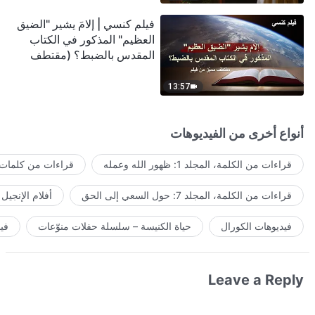
فيلم كنسي | إلامَ يشير "الضيق
العظيم" المذكور في الكتاب
المقدس بالضبط؟ (مقتطف
مميَّز من فيلم)
13:57
أنواع أخرى من الفيديوهات
قراءات من الكلمة، المجلد 1: ظهور الله وعمله
قراءات من كلمات ا
قراءات من الكلمة، المجلد 7: حول السعي إلى الحق
أفلام الإنجيل
فيديوهات الكورال
حياة الكنيسة – سلسلة حفلات منوّعات
في
Leave a Reply