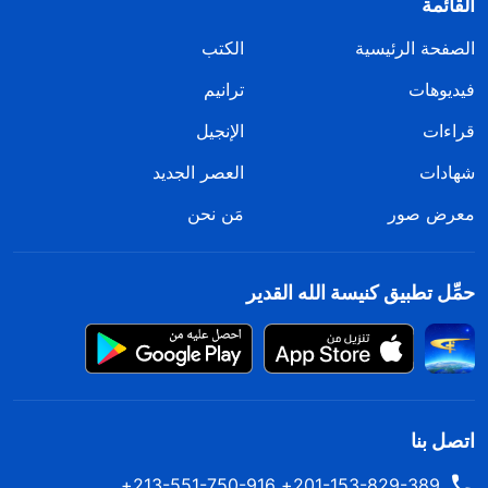
القائمة
الصفحة الرئيسية
الكتب
فيديوهات
ترانيم
قراءات
الإنجيل
شهادات
العصر الجديد
معرض صور
مَن نحن
حمِّل تطبيق كنيسة الله القدير
اتصل بنا
201-153-829-389+ 213-551-750-916+