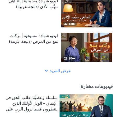
فيديو شهادة مسيحية | التباهي
سبَّب الأذى (دبلجة عربية)
42:43
فيديو شهادة مسيحية | بركات
تنبع من المرض (دبلجة عربية)
29:30
عرض المزيد
فيديوهات مختارة
سلسلة وعظيِّة: طلب الحق في
الإيمان – الويل لأولئك الذين
ينتظرون فقط نزول الرب على
سحابة