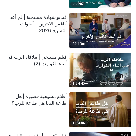
8:32
فيديو شهادة مسيحية | لم أعد
أنافس الآخرين – أصوات
التسبيح 2026
30:13
فيلم مسيحي | ملاقاة الرب في
أثناء الكوارث (2)
1:34:45
أفلام مسيحية قصيرة | هل
طاعة البابا هي طاعة للرب؟
13:43