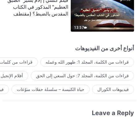
فيلم كنسي | إلامَ يشير "الضيق
العظيم" المذكور في الكتاب
المقدس بالضبط؟ (مقتطف
مميَّز من فيلم)
13:57
أنواع أخرى من الفيديوهات
قراءات من الكلمة، المجلد 1: ظهور الله وعمله
قراءات من كلمات ا
قراءات من الكلمة، المجلد 7: حول السعي إلى الحق
أفلام الإنجيل
فيديوهات الكورال
حياة الكنيسة – سلسلة حفلات منوّعات
في
Leave a Reply