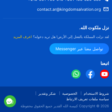
contact.ar@kingdomsalvation.org
نزل ملكوت الله.
لقد نزلت المملكة بالفعل إلى الأرض! هل تريد دخوله؟
اعرف المزيد
تواصل معنا عبر Messenger
اتبعنا
شروط الاستخدام
الخصوصية
شكر وتقدير
سياسة ملفات تعريف الارتباط
Copyright © 2026
كنيسة الله القدير
جميع الحقوق محفوظة