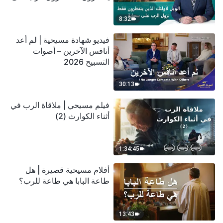
سحابة
8:32
فيديو شهادة مسيحية | لم أعد
أنافس الآخرين – أصوات
التسبيح 2026
30:13
فيلم مسيحي | ملاقاة الرب في
أثناء الكوارث (2)
1:34:45
أفلام مسيحية قصيرة | هل
طاعة البابا هي طاعة للرب؟
13:43