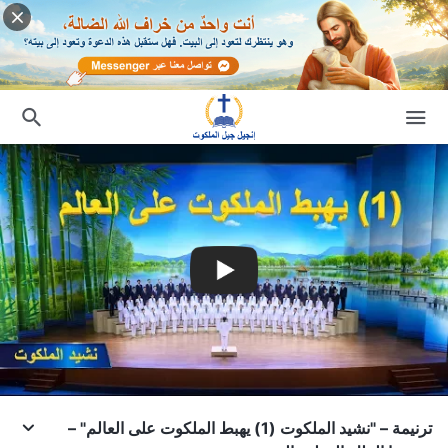
ترنيمة – "نشيد الملكوت (1) يهبط الملكوت على العالم" –