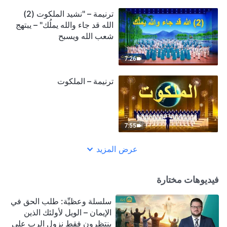
ترنيمة – "نشيد الملكوت (2)
الله قد جاء والله يملُك" – يبتهج
شعب الله ويسبح
7:26
ترنيمة – الملكوت
7:55
عرض المزيد
فيديوهات مختارة
سلسلة وعظيِّة: طلب الحق في
الإيمان – الويل لأولئك الذين
ينتظرون فقط نزول الرب على