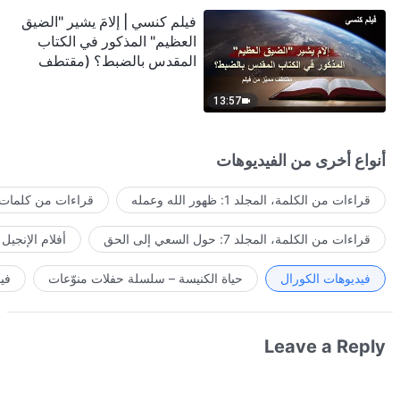
فيلم كنسي | إلامَ يشير "الضيق
العظيم" المذكور في الكتاب
المقدس بالضبط؟ (مقتطف
مميَّز من فيلم)
13:57
أنواع أخرى من الفيديوهات
قراءات من الكلمة، المجلد 1: ظهور الله وعمله
قراءات من كلمات ا
قراءات من الكلمة، المجلد 7: حول السعي إلى الحق
أفلام الإنجيل
فيديوهات الكورال
حياة الكنيسة – سلسلة حفلات منوّعات
في
Leave a Reply