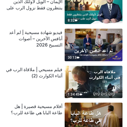
الإيمان – الويل لأولئك الذين
ينتظرون فقط نزول الرب على
سحابة
8:32
فيديو شهادة مسيحية | لم أعد
أنافس الآخرين – أصوات
التسبيح 2026
30:13
فيلم مسيحي | ملاقاة الرب في
أثناء الكوارث (2)
1:34:45
أفلام مسيحية قصيرة | هل
طاعة البابا هي طاعة للرب؟