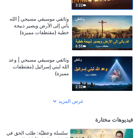
3:22
وثائقي موسيقي مسيحي | الله
يأتي إلى الأرض ويصير ذبيحة
خطية (مقتطفات مميزة)
6:55
وثائقي موسيقي مسيحي | وعد
الله لبني إسرائيل (مقتطفات
مميزة)
2:32
عرض المزيد
فيديوهات مختارة
سلسلة وعظيِّة: طلب الحق في