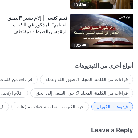
13:43
فيلم كنسي | إلامَ يشير "الضيق
العظيم" المذكور في الكتاب
المقدس بالضبط؟ (مقتطف
مميَّز من فيلم)
13:57
أنواع أخرى من الفيديوهات
قراءات من الكلمة، المجلد 1: ظهور الله وعمله
قراءات من كلمات ا
قراءات من الكلمة، المجلد 7: حول السعي إلى الحق
أفلام الإنجيل
فيديوهات الكورال
حياة الكنيسة – سلسلة حفلات منوّعات
في
Leave a Reply