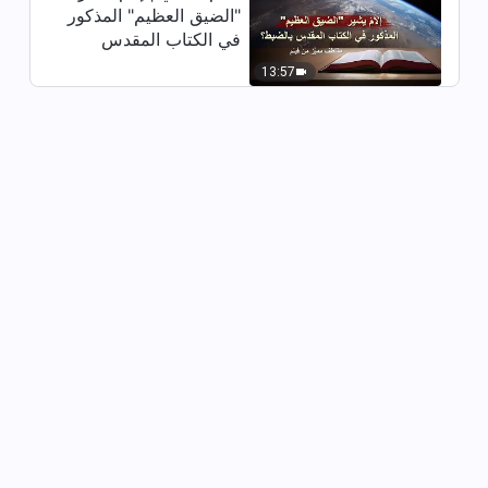
"الضيق العظيم" المذكور
في الكتاب المقدس
بالضبط؟ (مقتطف مميَّز
13:57
من فيلم)