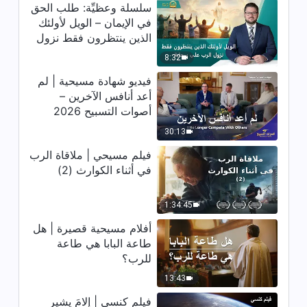
سلسلة وعظيِّة: طلب الحق
في الإيمان – الويل لأولئك
الذين ينتظرون فقط نزول
الرب على سحابة
8:32
فيديو شهادة مسيحية | لم
أعد أنافس الآخرين –
أصوات التسبيح 2026
30:13
فيلم مسيحي | ملاقاة الرب
في أثناء الكوارث (2)
1:34:45
أفلام مسيحية قصيرة | هل
طاعة البابا هي طاعة
للرب؟
13:43
فيلم كنسي | إلامَ يشير