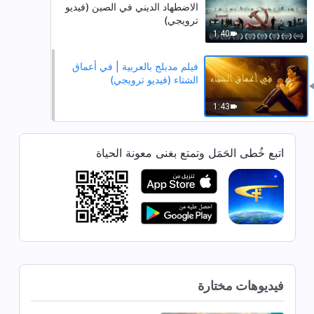
الاضطهاد الديني في الصين (فيديو
ترويجي)
1:40
فيلم مدبلج بالعربية | في أعماق
الشتاء (فيديو ترويجي)
1:43
اتبع خُطى الحَمَل وتمتع بغنى معونة الحياة
فيديوهات مختارة