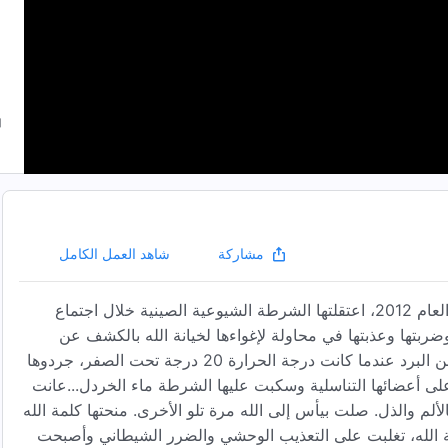
شاهد العمل الكامل
مشاركة
اسمها تشاو لي. آمنت بالله لأكثر من عقد من الزمن. في شتاء العام 2012، اعتقلتها الشرطة الشيوعية الصينية خلال اجتماع
ا وضربتها وعذبتها في محاولة لإغواءها لخيانة الله بالكشف عن
أماكن قادة الكنيسة وأموالها. وبالتحديد في ليلة مثلجة قارصة من البرد عندما كانت درجة الحرارة 20 درجة تحت الصفر، جردوها
ً على أعضائها التناسلية وسكبت عليها الشرطة ماء الخردل...عانت
ألم والذل. صلت بيأس إلى الله مرة تلو الأخرى. منحتها كلمة الله
لمة الله، تغلبت على التعذيب الوحشي والضرر الشيطاني وأصبحت