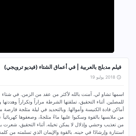
فيلم مدبلج بالعربية | في أعماق الشتاء (فيديو ترويجي)
2018 يوليو 19
للمصلين. أثناء التحقيق، تملقتها الشرطة مراراً وتكراراً وهددته
من ملابسها بالقوة وسكبوا عليها ماءً مثلجةً، وصعقوها كهربائيا
من تعذيب وحشي وإذلال لا يمكن تخيله. أثناء التحقيق، شعرت بال
استنارة وإرشادًا في حينه. بالقوة والإيمان الذي تسلمته من ك