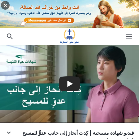
فيديو شهادة مسيحية | كِدت أنحاز إلى جانب عدوٍّ للمسيح