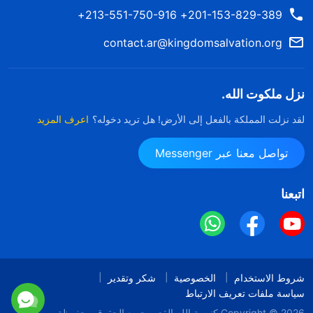
201-153-829-389+ 213-551-750-916+
contact.ar@kingdomsalvation.org
نزل ملكوت الله.
لقد نزلت المملكة بالفعل إلى الأرض! هل تريد دخوله؟
اعرف المزيد
تواصل معنا عبر Messenger
اتبعنا
شروط الاستخدام
الخصوصية
شكر وتقدير
سياسة ملفات تعريف الارتباط
Copyright © 2026
كنيسة الله القدير
جميع الحقوق محفوظة