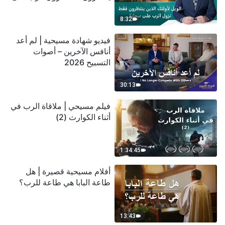
سحابة
8:32
فيديو شهادة مسيحية | لم أعد
أنافس الآخرين – أصوات
التسبيح 2026
30:13
فيلم مسيحي | ملاقاة الرب في
أثناء الكوارث (2)
1:34:45
أفلام مسيحية قصيرة | هل
طاعة البابا هي طاعة للرب؟
13:43