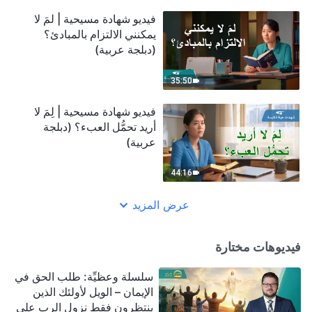
فيديو شهادة مسيحية | لمَ لا
يمكنني الالتزام بالمبادئ؟
(دبلجة عربية)
35:50
فيديو شهادة مسيحية | لِمَ لا
أريد تحمُّل العبء؟ (دبلجة
عربية)
44:16
عرض المزيد
فيديوهات مختارة
سلسلة وعظيِّة: طلب الحق في
الإيمان – الويل لأولئك الذين
ينتظرون فقط نزول الرب على