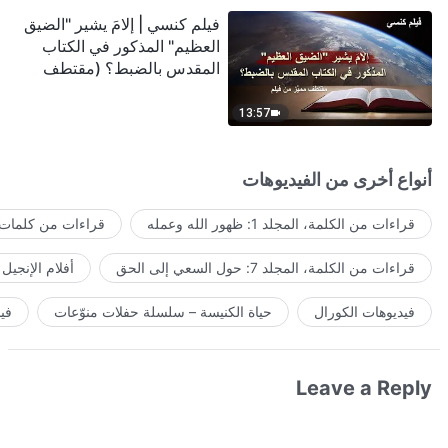
فيلم كنسي | إلامَ يشير "الضيق
العظيم" المذكور في الكتاب
المقدس بالضبط؟ (مقتطف
مميَّز من فيلم)
13:57
أنواع أخرى من الفيديوهات
قراءات من الكلمة، المجلد 1: ظهور الله وعمله
قراءات من كلمات ا
قراءات من الكلمة، المجلد 7: حول السعي إلى الحق
أفلام الإنجيل
فيديوهات الكورال
حياة الكنيسة – سلسلة حفلات منوّعات
في
Leave a Reply