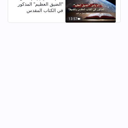
"الضيق العظيم" المذكور
في الكتاب المقدس
بالضبط؟ (مقتطف مميَّز
13:57
من فيلم)