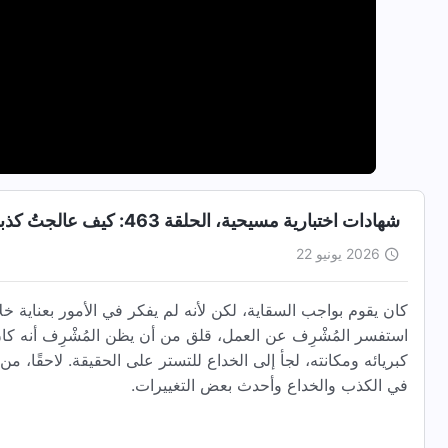
شهادات اختبارية مسيحية، الحلقة 463: كيف عالجتُ كذبي (دبلجة عربية)
2026 يونيو 22
كان يقوم بواجب السقاية، لكن لأنه لم يفكر في الأمور بعناية خ
استفسر المُشْرِف عن العمل، قلق من أن يظن المُشْرِف أنه كان لا
كبريائه ومكانته، لجأ إلى الخداع للتستر على الحقيقة. لاحقًا،
في الكذب والخداع وأحدث بعض التغييرات.