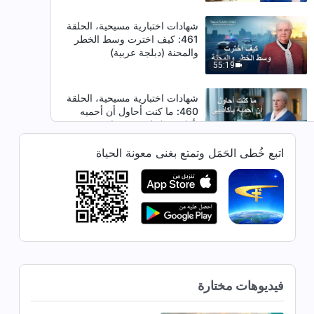
شهادات اختبارية مسيحية، الحلقة
461: كيف اخترت وسط الخطر
والمحنة (دبلجة عربية)
55:19
شهادات اختبارية مسيحية، الحلقة
460: ما كنت أحاول أن أحميه
بأكاذيبي (دبلجة عربية)
50:56
اتبع خُطى الحَمَل وتمتع بغنى معونة الحياة
شهادات اختبارية مسيحية، الحلقة
458: القيام بالواجب جيدًا هو المهمة
التي عهد بها الله (دبلجة عربية)
49:22
شهادات اختبارية مسيحية، الحلقة
459: لم أعد أشتكي من مستوى
قدراتي السيئ (دبلجة عربية)
34:31
فيديوهات مختارة