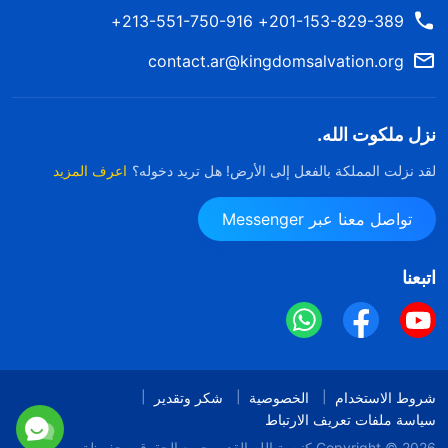
201-153-829-389+ 213-551-750-916+
contact.ar@kingdomsalvation.org
نزل ملكوت الله.
لقد نزلت المملكة بالفعل إلى الأرض! هل تريد دخوله؟
اعرف المزيد
تواصل معنا عبر Messenger
اتبعنا
شروط الاستخدام
الخصوصية
شكر وتقدير
سياسة ملفات تعريف الارتباط
Copyright © 2026
كنيسة الله القدير
جميع الحقوق محفوظة