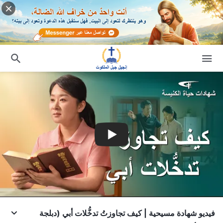
فيديو شهادة مسيحية | كيف تجاوزتُ تدخُّلات أبي (دبلجة