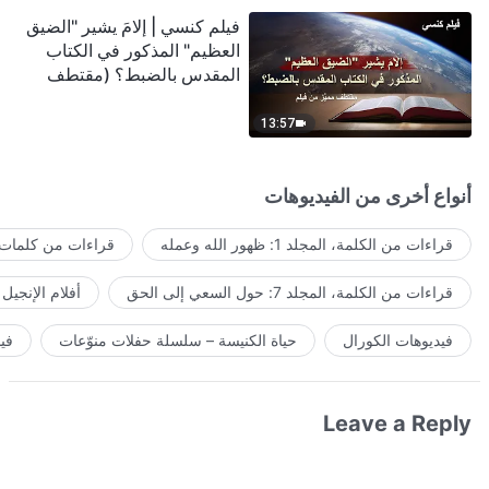
فيلم كنسي | إلامَ يشير "الضيق
العظيم" المذكور في الكتاب
المقدس بالضبط؟ (مقتطف
مميَّز من فيلم)
13:57
أنواع أخرى من الفيديوهات
قراءات من الكلمة، المجلد 1: ظهور الله وعمله
قراءات من كلمات ا
قراءات من الكلمة، المجلد 7: حول السعي إلى الحق
أفلام الإنجيل
فيديوهات الكورال
حياة الكنيسة – سلسلة حفلات منوّعات
في
Leave a Reply