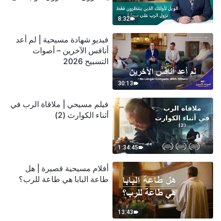
سحابة
8:32
فيديو شهادة مسيحية | لم أعد
أنافس الآخرين – أصوات
التسبيح 2026
30:13
فيلم مسيحي | ملاقاة الرب في
أثناء الكوارث (2)
1:34:45
أفلام مسيحية قصيرة | هل
طاعة البابا هي طاعة للرب؟
13:43