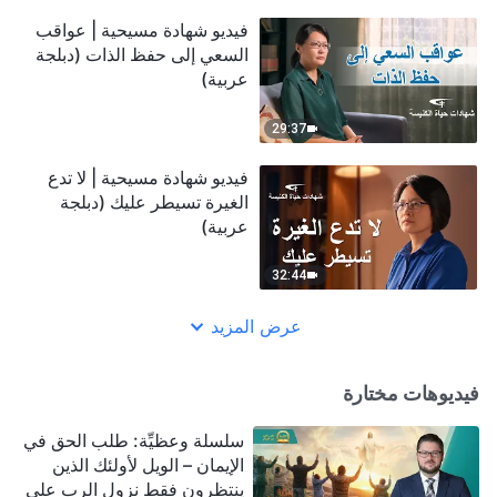
فيديو شهادة مسيحية | عواقب
السعي إلى حفظ الذات (دبلجة
عربية)
29:37
فيديو شهادة مسيحية | لا تدع
الغيرة تسيطر عليك (دبلجة
عربية)
32:44
عرض المزيد
فيديوهات مختارة
سلسلة وعظيِّة: طلب الحق في
الإيمان – الويل لأولئك الذين
ينتظرون فقط نزول الرب على