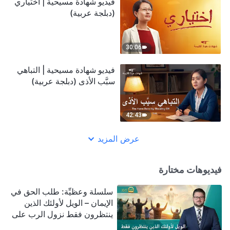
فيديو شهادة مسيحية | اختياري
(دبلجة عربية)
30:06
فيديو شهادة مسيحية | التباهي
سبَّب الأذى (دبلجة عربية)
42:43
عرض المزيد
فيديوهات مختارة
سلسلة وعظيِّة: طلب الحق في
الإيمان – الويل لأولئك الذين
ينتظرون فقط نزول الرب على
سحابة