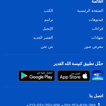
القائمة
الصفحة الرئيسية
الكتب
فيديوهات
ترانيم
قراءات
الإنجيل
شهادات
العصر الجديد
معرض صور
مَن نحن
حمِّل تطبيق كنيسة الله القدير
اتصل بنا
201-153-829-389+ 213-551-750-916+