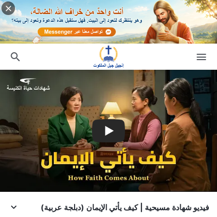
فيديو شهادة مسيحية | كيف يأتي الإيمان (دبلجة عربية)