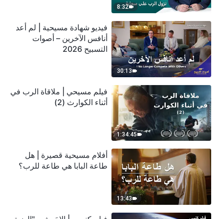
8:32
فيديو شهادة مسيحية | لم أعد
أنافس الآخرين – أصوات
التسبيح 2026
30:13
فيلم مسيحي | ملاقاة الرب في
أثناء الكوارث (2)
1:34:45
أفلام مسيحية قصيرة | هل
طاعة البابا هي طاعة للرب؟
13:43