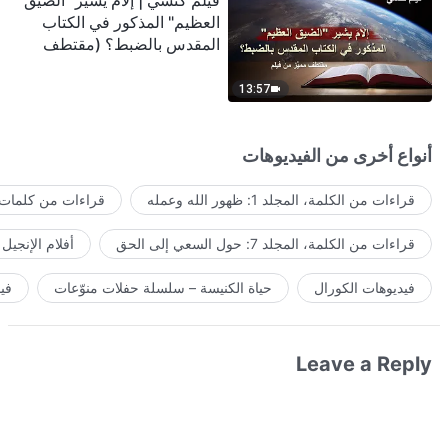
فيلم كنسي | إلامَ يشير "الضيق
العظيم" المذكور في الكتاب
المقدس بالضبط؟ (مقتطف
مميَّز من فيلم)
13:57
أنواع أخرى من الفيديوهات
قراءات من الكلمة، المجلد 1: ظهور الله وعمله
قراءات من كلمات ا
قراءات من الكلمة، المجلد 7: حول السعي إلى الحق
أفلام الإنجيل
فيديوهات الكورال
حياة الكنيسة – سلسلة حفلات منوّعات
في
Leave a Reply