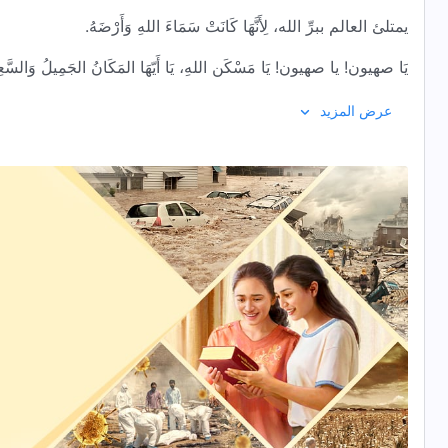
يمتلئ العالم ببرِّ الله، لِأَنَّهَا كَانَتْ سَمَاءَ اللهِ وَأَرْضَهُ.
يَا صهيون! يا صهيون! يَا مَسْكَن اللهِ، يَا أَيّهَا المَكَانُ الجَمِيلُ وَالسَّعِ
اجتماعنا معًا بهجةٌ لا تُضَاهَى؛ سنتمتع بالنعيم العائلي إلى الأبد مع 
عرض المزيد
2
وجه الله يشع بسعادة مُشرقة؛ لَقَدْ جَاءَ يَوْمُ اللهِ.
تُرَحِّبُ جَمِيعُ السُّحُبِ البَيْضَاء فِي السَّمَاءِ به، لأنّه قد عاد مُظفَّرًا.
قلب الله مسرور للغاية، قلب الله مرتاح – إنه متحمسٌ للغاية.
لَقَدْ عَادَ اللهُ إِلَى مَسْكَنِهِ، ويَتَذَوَّقُ دِفْءَ العَائِلَةِ ثَانِيَةً.
يَا صهيون! يا صهيون! يَا مَسْكَن اللهِ، يَا أَيّهَا المَكَانُ الجَمِيلُ وَالسَّعِ
اجتماعنا معًا بهجةٌ لا تُضَاهَى؛ سنتمتع بالنعيم العائلي إلى الأبد مع 
3