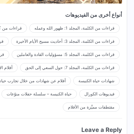
يُشَرِقُ مَجْدُ اللهِ وَيَسْطَعُ؛ تَبْتَهِجُ الجِبَالُ وَتَضْحَكُ المِيَاهُ.
أنواع أخرى من الفيديوهات
وَالشَّمْسُ وَالقَمَرُ وَالنُّجُومُ تدور وتَتَرَاصَفُ مُرَحِّبَةً.
قراءات من الكلمة، المجلد 1: ظهور الله وعمله
قراءات من كل
يكمل الله خطة تدبيره التي استمرت ستة آلاف سنة وعاد مُظَفَّراً
قراءات من الكلمة، المجلد 3: أحاديث مسيح الأيام الأخيرة
قراء
نُهَلِّلُ وَنَقْفِز فَرَحًا، فالله يملك زمام السيادة على الأرض.
قراءات من الكلمة، المجلد 5: مسؤوليات القادة والعاملين
قراءا
يَا صهيون! يا صهيون! يَا مَسْكَن اللهِ، يَا أَيّهَا المَكَانُ الجَمِيلُ وَالسَّعِ
قراءات من الكلمة، المجلد 7: حول السعي إلى الحق
أفلام ال
اجتماعنا معًا بهجةٌ لا تُضَاهَى؛ سنتمتع بالنعيم العائلي إلى الأبد مع 
شهادات حياة الكنيسة
أفلام عن شهادات من خلال تجارب حياتي
من اتبعوا الحمل ورنموا ترنيمات جديدة
فيديوهات الكورال
حياة الكنيسة – سلسلة حفلات منوّعات
مقتطفات مميَّزة من الأفلام
Leave a Reply