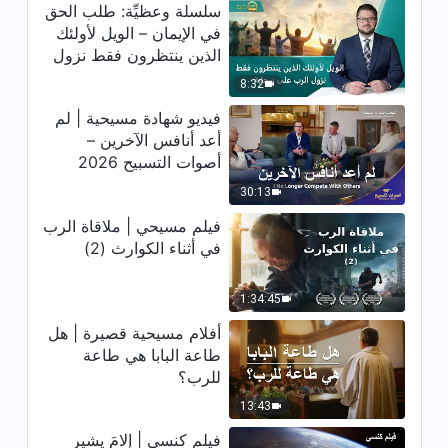
سلسلة وعظيِّة: طلب الحق
4:56
في الإيمان – الويل لأولئك
الذين ينتظرون فقط نزول
ترنيمة ورقصة – طوبى لمَن يقبلون
الرب على سحابة
8:32
عمل الله الجديد‎‎
فيديو شهادة مسيحية | لم
3:09
أعد أنافس الآخرين –
أصوات التسبيح 2026
ترنيمة ورقصة – مسيح الأيام الأخيرة
جلب عصر الملكوت
30:13
فيلم مسيحي | ملاقاة الرب
3:38
في أثناء الكوارث (2)
ترنيمة ورقصة – يرثي اللهُ لمستقبلِ
البشريةِ
1:34:45
أفلام مسيحية قصيرة | هل
7:39
طاعة البابا هي طاعة
للرب؟
ترنيمة ورقصة – المُلْكُ الألفيُّ قد
وصل
13:43
فيلم كنسي | إلامَ يشير
4:36