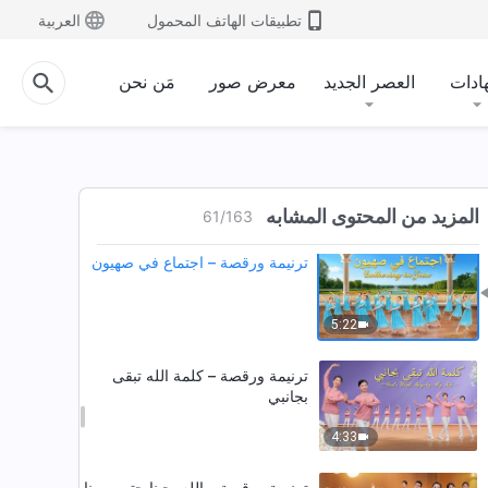
تطبيقات الهاتف المحمول
العربية
ادات
العصر الجديد
معرض صور
مَن نحن
المزيد من المحتوى المشابه
61
/
163
ترنيمة ورقصة – اجتماع في صهيون
5:22
ترنيمة ورقصة – كلمة الله تبقى
بجانبي
4:33
ترنيمة ورقصة – الله يحبنا حتى يومنا