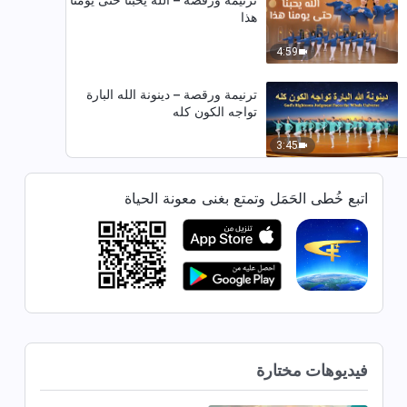
هذا
4:59
ترنيمة ورقصة – دينونة الله البارة
تواجه الكون كله
3:45
ترنيمة ورقصة – أولئك الذين يحبون
اتبع خُطى الحَمَل وتمتع بغنى معونة الحياة
الحق مُباركون
4:30
ترنيمة ورقصة – الله يسعى لروحك
وقلبك
7:36
فيديوهات مختارة
ترنيمة ورقصة – لقد دوى بوق الحق