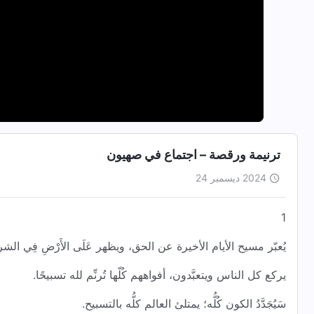
ترنيمة ورقصة – اجتماع في صهيون
2024 ديسمبر 24
1
يُعبّر مسيح الأيام الأخيرة عن الحق، ويظهر عَلَى الأَرْضِ فِي الشر
يركع كل الناس ويتعبَّدون، أفواههم كُلّها تُرنِّم لله تسبيحًا.
سَيُجَدَّدُ الكون كُلُّه؛ يمتلئ العالم كلُّه بالتسبيح.