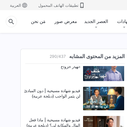
فيديو شهادة باللغة العربية | التعاون
تطبيقات الهاتف المحمول
العربية
المنسجم ضروري في الواجب
30:41
ادات
العصر الجديد
معرض صور
مَن نحن
فيديو شهادة باللغة العربية | تمييز
نشر السلبية
44:06
المزيد من المحتوى المشابه
290
/
437
فيديو شهادة باللغة العربية | خلف
انهيار الزواج
33:35
فيديو شهادة مسيحية | دون المبادئ
لن يثمر الواجب (دبلجة عربية)
38:41
فيديو شهادة مسيحية | ماذا فعل
المال والمكانة لي؟ (دبلجة عربية)