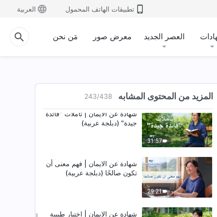
تطبيقات الهاتف المحمول
العربية
شهادة عن الايمان | كُشِفتُ أثناء
تدريب الوافدين الجُدُد (دبلجة عربية)
ادات
العصر الجديد
معرض صور
مَن نحن
35:13
شهادة عن الايمان | أي شخصية وراء
ميلك للجدل؟ (دبلجة عربية)
40:10
المزيد من المحتوى المشابه
243
/
438
شهادة عن الايمان | تأملات "قائدة
جيدة" (دبلجة عربية)
31:57
شهادة عن الايمان | فهم معنى أن
تكون صالحًا (دبلجة عربية)
29:21
شهادة عن الايمان | اختيار طبيبة