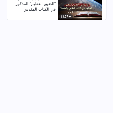
"الضيق العظيم" المذكور
شهادة عن الايمان | تأملات بعد
في الكتاب المقدس
مرضي خلال الجائحة (دبلجة عربية)
بالضبط؟ (مقتطف مميَّز
13:57
من فيلم)
48:08
شهادة عن الايمان | السعي للحق
غيّرني (دبلجة عربية)
30:04
شهادة عن الايمان | شغفي بالراحة
كاد يهلكني (دبلجة عربية)
47:03
شهادة عن الايمان | حماية عمل
الكنيسة واجبي (دبلجة عربية)
31:28
شهادة عن الايمان | معرفة نفسي