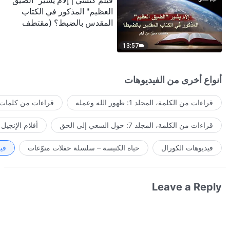
فيلم كنسي | إلامَ يشير "الضيق
العظيم" المذكور في الكتاب
المقدس بالضبط؟ (مقتطف
مميَّز من فيلم)
13:57
أنواع أخرى من الفيديوهات
قراءات من الكلمة، المجلد 1: ظهور الله وعمله
قراءات من كلمات ا
قراءات من الكلمة، المجلد 7: حول السعي إلى الحق
أفلام الإنجيل
فيديوهات الكورال
حياة الكنيسة – سلسلة حفلات منوّعات
في
Leave a Reply