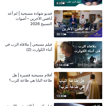
8:32
فيديو شهادة مسيحية | لم أعد
أنافس الآخرين – أصوات
التسبيح 2026
30:13
فيلم مسيحي | ملاقاة الرب في
أثناء الكوارث (2)
1:34:45
أفلام مسيحية قصيرة | هل
طاعة البابا هي طاعة للرب؟
13:43