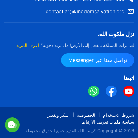
contact.ar@kingdomsalvation.org
نزل ملكوت الله.
لقد نزلت المملكة بالفعل إلى الأرض! هل تريد دخوله؟
اعرف المزيد
تواصل معنا عبر Messenger
اتبعنا
شروط الاستخدام
الخصوصية
شكر وتقدير
سياسة ملفات تعريف الارتباط
Copyright © 2026
كنيسة الله القدير
جميع الحقوق محفوظة