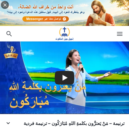
ترنيمة – مَنْ يَعتزَّون بكلمةِ اللهِ مُبَارَكُون – ترنيمة فردية