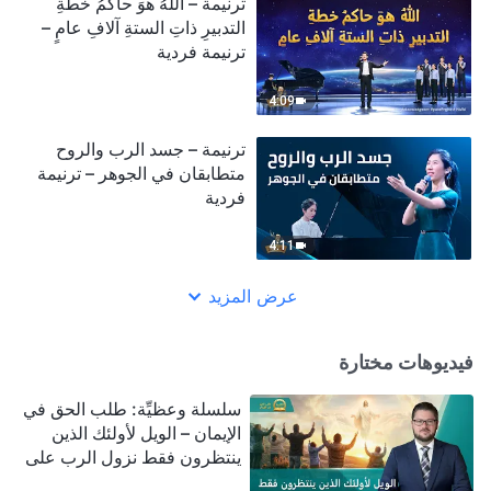
ترنيمة – اللهُ هوَ حاكمُ خطةِ
التدبيرِ ذاتِ الستةِ آلافِ عامٍ –
ترنيمة فردية
4:09
ترنيمة – جسد الرب والروح
متطابقان في الجوهر – ترنيمة
فردية
4:11
عرض المزيد
فيديوهات مختارة
سلسلة وعظيِّة: طلب الحق في
الإيمان – الويل لأولئك الذين
ينتظرون فقط نزول الرب على
سحابة