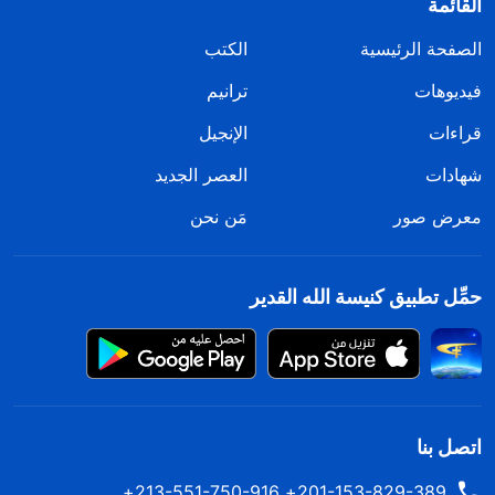
القائمة
الصفحة الرئيسية
الكتب
فيديوهات
ترانيم
قراءات
الإنجيل
شهادات
العصر الجديد
معرض صور
مَن نحن
حمِّل تطبيق كنيسة الله القدير
اتصل بنا
201-153-829-389+ 213-551-750-916+