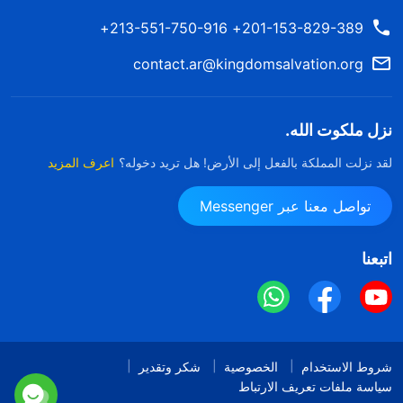
201-153-829-389+ 213-551-750-916+
contact.ar@kingdomsalvation.org
نزل ملكوت الله.
لقد نزلت المملكة بالفعل إلى الأرض! هل تريد دخوله؟
اعرف المزيد
تواصل معنا عبر Messenger
اتبعنا
شروط الاستخدام
الخصوصية
شكر وتقدير
سياسة ملفات تعريف الارتباط