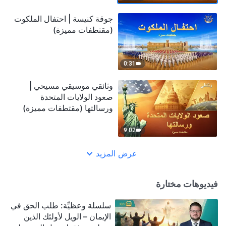
جوقة كنيسة | احتفال الملكوت
(مقتطفات مميزة)
0:31
وثائقي موسيقي مسيحي |
صعود الولايات المتحدة
ورسالتها (مقتطفات مميزة)
9:02
عرض المزيد
فيديوهات مختارة
سلسلة وعظيِّة: طلب الحق في
الإيمان – الويل لأولئك الذين