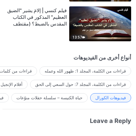
فيلم كنسي | إلامَ يشير "الضيق
العظيم" المذكور في الكتاب
المقدس بالضبط؟ (مقتطف
مميَّز من فيلم)
13:57
أنواع أخرى من الفيديوهات
قراءات من الكلمة، المجلد 1: ظهور الله وعمله
قراءات من كلمات ا
قراءات من الكلمة، المجلد 7: حول السعي إلى الحق
أفلام الإنجيل
فيديوهات الكورال
حياة الكنيسة – سلسلة حفلات منوّعات
في
Leave a Reply