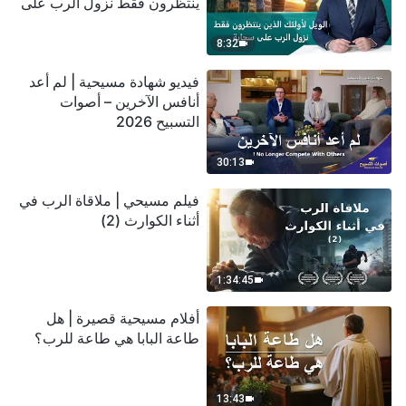
ينتظرون فقط نزول الرب على
سحابة
8:32
فيديو شهادة مسيحية | لم أعد
أنافس الآخرين – أصوات
التسبيح 2026
30:13
فيلم مسيحي | ملاقاة الرب في
أثناء الكوارث (2)
1:34:45
أفلام مسيحية قصيرة | هل
طاعة البابا هي طاعة للرب؟
13:43