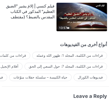
فيلم كنسي | إلامَ يشير "الضيق
العظيم" المذكور في الكتاب
المقدس بالضبط؟ (مقتطف
مميَّز من فيلم)
13:57
أنواع أخرى من الفيديوهات
قراءات من الكلمة، المجلد 1: ظهور الله وعمله
قراءات من كلمات ا
قراءات من الكلمة، المجلد 7: حول السعي إلى الحق
أفلام الإنجيل
فيديوهات الكورال
حياة الكنيسة – سلسلة حفلات منوّعات
في
Leave a Reply