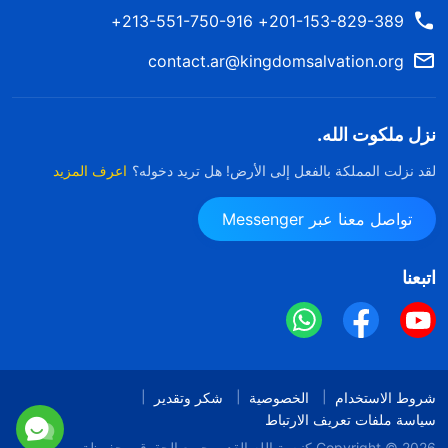
201-153-829-389+ 213-551-750-916+
contact.ar@kingdomsalvation.org
نزل ملكوت الله.
لقد نزلت المملكة بالفعل إلى الأرض! هل تريد دخوله؟
اعرف المزيد
تواصل معنا عبر Messenger
اتبعنا
شروط الاستخدام
الخصوصية
شكر وتقدير
سياسة ملفات تعريف الارتباط
Copyright © 2026
كنيسة الله القدير
جميع الحقوق محفوظة