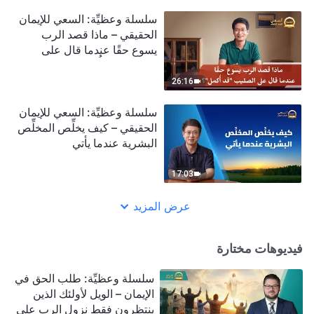
سلسلة وعظيِّة: السعي للإيمان
الحقيقي – ماذا قصد الرب
يسوع حقًا عندما قال على
الصليب "قد أُكمل"؟
26:16
سلسلة وعظيِّة: السعي للإيمان
الحقيقي – كيف يخلِّص المخلِّص
البشرية عندما يأتي
17:03
عرض المزيد
فيديوهات مختارة
سلسلة وعظيِّة: طلب الحق في
الإيمان – الويل لأولئك الذين
ينتظرون فقط نزول الرب على