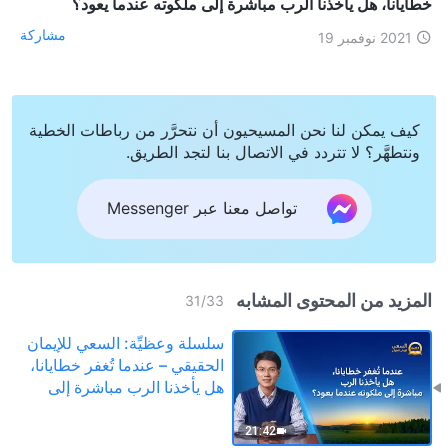
خطايانا، هل يأخذنا الرب مباشرة إلى ملكوته عندما يعود؟
مشاركة
2021 نوفمبر 19
كيف يمكن لنا نحن المسيحيون أن نتحرَّر من رباطات الخطية
ونتطهَّر؟ لا تتردد في الاتصال بنا لتجد الطريق.
تواصل معنا عبر Messenger
المزيد من المحتوى المشابه
31
/
33
سلسلة وعظيِّة: السعي للإيمان
الحقيقي – عندما تُغفر خطايانا،
هل يأخذنا الرب مباشرة إلى
ملكوته عندما يعود؟
21:42