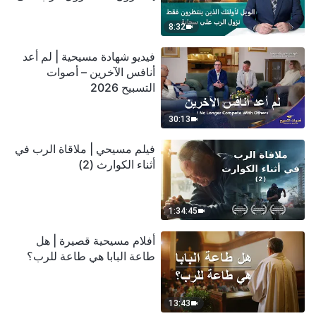
سحابة
8:32
فيديو شهادة مسيحية | لم أعد
أنافس الآخرين – أصوات
التسبيح 2026
30:13
فيلم مسيحي | ملاقاة الرب في
أثناء الكوارث (2)
1:34:45
أفلام مسيحية قصيرة | هل
طاعة البابا هي طاعة للرب؟
13:43