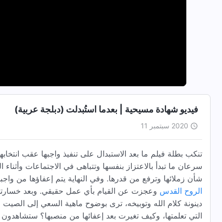
فيديو شهادة مسيحية | بعدما استُبدلت (دبلجة عربية)
2020 سبتمبر 11
تنكب بطلة فيلم ما بعد الاستبدال على تنفيذ واجبها عقب انتخابها
سرعان ما تبدأ بالاعتزاز بنفسها وتتباهى في الاجتماعات وأثناء
شأن زملائها وترفع من قدرها. وفي النهاية يتم إعفاؤها من وا
الروح القدس
وعجزت عن القيام بأي عمل حقيقي. وبعد خسارتها 
دينونة كلام الله وتوبيخه، ترى بوضوح ماهية السعي إلى الصيت وال
التي تعلمتها، وكيف تغيرت بعد إعفائها من منصبها؟ ستشاهدون ذ