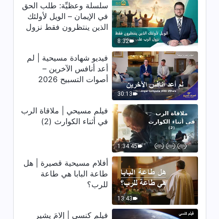
سلسلة وعظيِّة: طلب الحق
26:30
في الإيمان – الويل لأولئك
الذين ينتظرون فقط نزول
الرب على سحابة
فيديو شهادة مسيحية｜كلام الله
8:32
غيّرني
فيديو شهادة مسيحية | لم
20:33
أعد أنافس الآخرين –
أصوات التسبيح 2026
فيديو شهادة مسيحية｜تحررت روحي
30:13
فيلم مسيحي | ملاقاة الرب
24:31
في أثناء الكوارث (2)
فيديو شهادة مسيحية｜لم أعد طائشة
1:34:45
رغم شبابي
أفلام مسيحية قصيرة | هل
29:19
طاعة البابا هي طاعة
للرب؟
شهادة مسيحية | بعد الأكاذيب
13:43
فيلم كنسي | إلامَ يشير
26:26