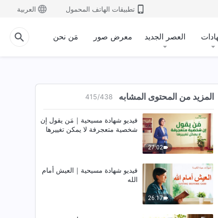
تطبيقات الهاتف المحمول
العربية
فيديو شهادة مسيحية | بعدما
استُبدلت (دبلجة عربية)
ادات
العصر الجديد
معرض صور
مَن نحن
25:11
اختبار لمسيحي وشهادة｜العذاب
الأبدي (مترجم بالعربية)
المزيد من المحتوى المشابه
415
/
438
31:34
فيديو شهادة مسيحية｜مَن يقول إن
شخصية متعجرفة لا يمكن تغييرها
27:02
فيديو شهادة مسيحية｜العيش أمام
الله
26:17