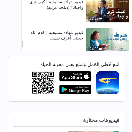
فيديو شهادة مسيحية | كيف ترى
واجبك؟ (دبلجة عربية)
22:27
فيديو شهادة مسيحية｜كلام الله
جعلني أعرف نفسي
24:03
فيديو شهادة مسيحية | النهوض في
اتبع خُطى الحَمَل وتمتع بغنى معونة الحياة
مواجهة الفشل (دبلجة عربية)
30:28
فيديو شهادة مسيحية | تعلَّمتُ كيف
أُحسِن معاملة الناس (دبلجة عربية)
20:38
فيديوهات مختارة
فيديو شهادة مسيحية｜في ترك
الأنانية أتحرر