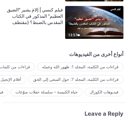
فيلم كنسي | إلامَ يشير "الضيق
العظيم" المذكور في الكتاب
المقدس بالضبط؟ (مقتطف
مميَّز من فيلم)
13:57
أنواع أخرى من الفيديوهات
قراءات من الكلمة، المجلد 1: ظهور الله وعمله
قراءات من كلمات ا
قراءات من الكلمة، المجلد 7: حول السعي إلى الحق
أفلام الإنجيل
فيديوهات الكورال
حياة الكنيسة – سلسلة حفلات منوّعات
في
Leave a Reply