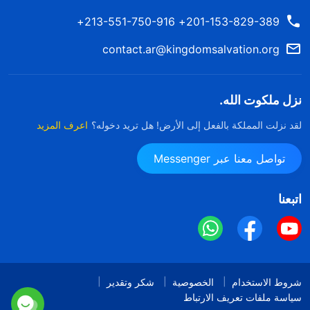
201-153-829-389+ 213-551-750-916+
contact.ar@kingdomsalvation.org
نزل ملكوت الله.
لقد نزلت المملكة بالفعل إلى الأرض! هل تريد دخوله؟
اعرف المزيد
تواصل معنا عبر Messenger
اتبعنا
شروط الاستخدام
الخصوصية
شكر وتقدير
سياسة ملفات تعريف الارتباط