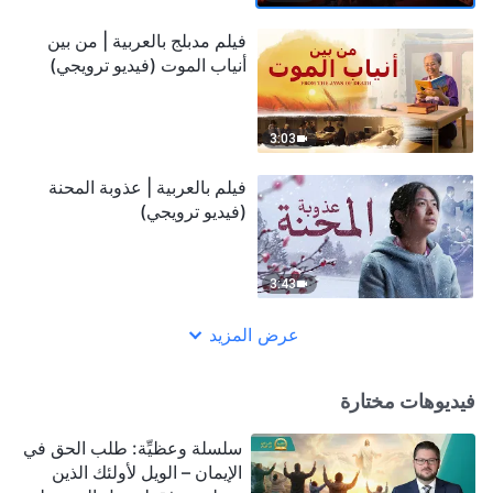
فيلم مدبلج بالعربية | من بين
أنياب الموت (فيديو ترويجي)
3:03
فيلم بالعربية | عذوبة المحنة
(فيديو ترويجي)
3:43
عرض المزيد
فيديوهات مختارة
سلسلة وعظيِّة: طلب الحق في
الإيمان – الويل لأولئك الذين