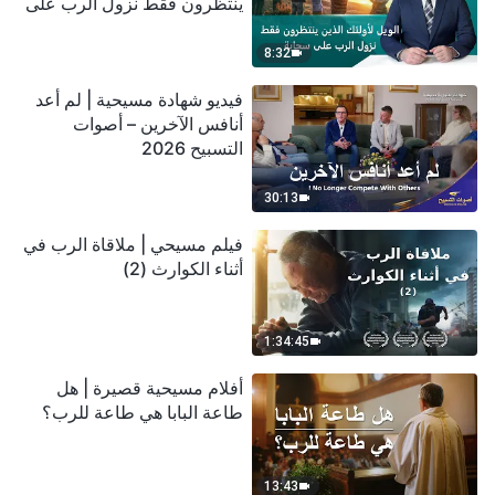
ينتظرون فقط نزول الرب على
سحابة
8:32
فيديو شهادة مسيحية | لم أعد
أنافس الآخرين – أصوات
التسبيح 2026
30:13
فيلم مسيحي | ملاقاة الرب في
أثناء الكوارث (2)
1:34:45
أفلام مسيحية قصيرة | هل
طاعة البابا هي طاعة للرب؟
13:43