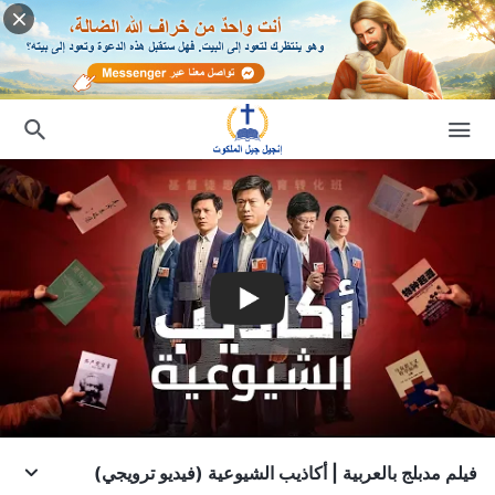
فيلم مدبلج بالعربية | أكاذيب الشيوعية (فيديو ترويجي)