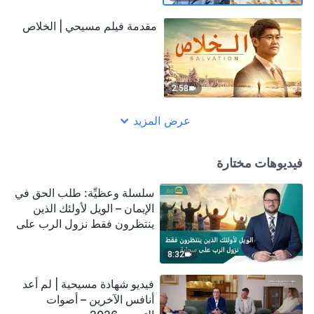
مقدمة فيلم مسيحي | الخلاص
2:58
عرض المزيد
فيديوهات مختارة
سلسلة وعظيِّة: طلب الحق في
الإيمان – الويل لأولئك الذين
ينتظرون فقط نزول الرب على
سحابة
8:32
فيديو شهادة مسيحية | لم أعد
أنافس الآخرين – أصوات