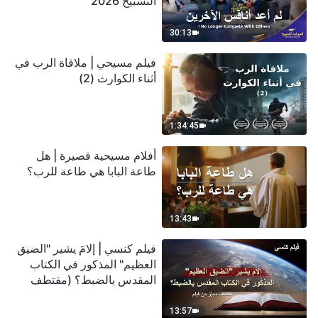
التسبيح 2026
30:13
فيلم مسيحي | ملاقاة الرب في
أثناء الكوارث (2)
1:34:45
أفلام مسيحية قصيرة | هل
طاعة البابا هي طاعة للرب؟
13:43
فيلم كنسي | إلامَ يشير "الضيق
العظيم" المذكور في الكتاب
المقدس بالضبط؟ (مقتطف
مميَّز من فيلم)
13:57