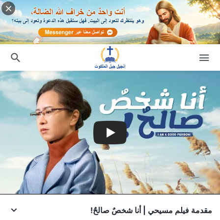
مقدمة فيلم مسيحي | أنا شخصٌ صالحٌ!