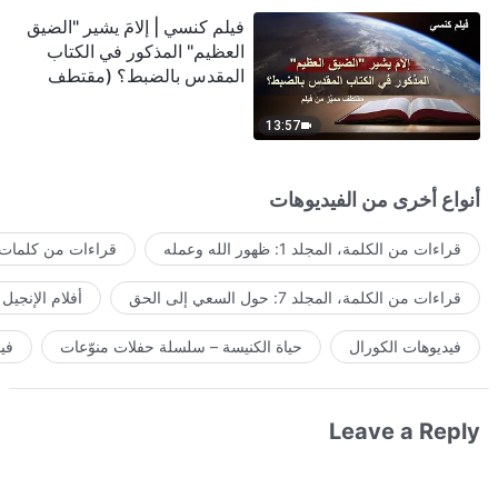
فيلم كنسي | إلامَ يشير "الضيق
العظيم" المذكور في الكتاب
المقدس بالضبط؟ (مقتطف
مميَّز من فيلم)
13:57
أنواع أخرى من الفيديوهات
قراءات من الكلمة، المجلد 1: ظهور الله وعمله
قراءات من كلمات ا
قراءات من الكلمة، المجلد 7: حول السعي إلى الحق
أفلام الإنجيل
فيديوهات الكورال
حياة الكنيسة – سلسلة حفلات منوّعات
في
Leave a Reply