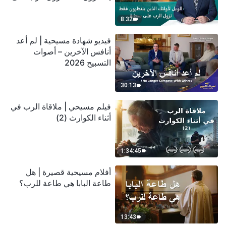
سحابة
8:32
فيديو شهادة مسيحية | لم أعد
أنافس الآخرين – أصوات
التسبيح 2026
30:13
فيلم مسيحي | ملاقاة الرب في
أثناء الكوارث (2)
1:34:45
أفلام مسيحية قصيرة | هل
طاعة البابا هي طاعة للرب؟
13:43