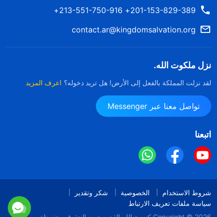
201-153-829-389+ 213-551-750-916+
contact.ar@kingdomsalvation.org
نزل ملكوت الله.
لقد نزلت المملكة بالفعل إلى الأرض! هل تريد دخوله؟
اعرف المزيد
تواصل معنا عبر Messenger
اتبعنا
شروط الاستخدام
الخصوصية
شكر وتقدير
سياسة ملفات تعريف الارتباط
Copyright © 2026
كنيسة الله القدير
جميع الحقوق محفوظة