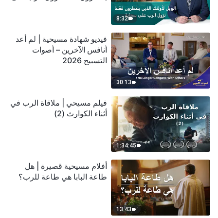
سحابة
8:32
فيديو شهادة مسيحية | لم أعد
أنافس الآخرين – أصوات
التسبيح 2026
30:13
فيلم مسيحي | ملاقاة الرب في
أثناء الكوارث (2)
1:34:45
أفلام مسيحية قصيرة | هل
طاعة البابا هي طاعة للرب؟
13:43