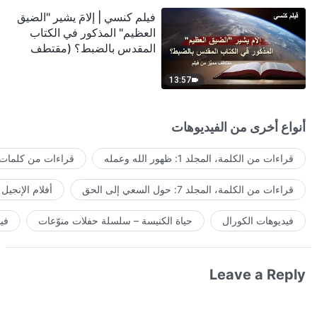
فيلم كنسي | إلامَ يشير "الضيق
العظيم" المذكور في الكتاب
المقدس بالضبط؟ (مقتطف
مميَّز من فيلم)
13:57
أنواع أخرى من الفيديوهات
قراءات من الكلمة، المجلد 1: ظهور الله وعمله
قراءات من كلمات ا
قراءات من الكلمة، المجلد 7: حول السعي إلى الحق
أفلام الإنجيل
فيديوهات الكورال
حياة الكنيسة – سلسلة حفلات منوّعات
في
Leave a Reply