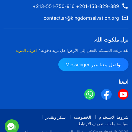
201-153-829-389+ 213-551-750-916+
contact.ar@kingdomsalvation.org
نزل ملكوت الله.
لقد نزلت المملكة بالفعل إلى الأرض! هل تريد دخوله؟
اعرف المزيد
تواصل معنا عبر Messenger
اتبعنا
شروط الاستخدام
الخصوصية
شكر وتقدير
سياسة ملفات تعريف الارتباط
Copyright © 2026
كنيسة الله القدير
جميع الحقوق محفوظة