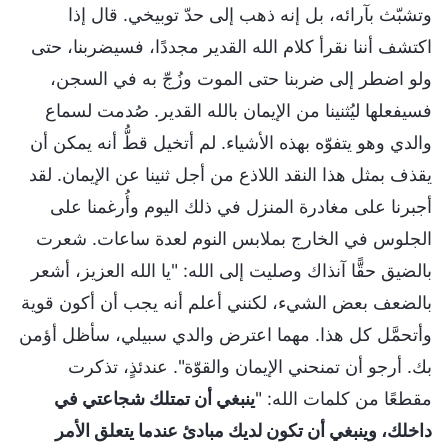
وتشبّث بآرائه، بل إنه ذهب إلى حدّ توبيخي. قال إذا
اكتشف أننا نقرأ كلام الله القدير مجددًا، فسيضربنا، حتى
ولو اضطر إلى ضربنا حتى الموت وزُجّ به في السجن،
فسيفعلها ليُثنينا من الإيمان بالله القدير. صُدمت لسماع
والدي وهو يتفوّه بهذه الأشياء. لم أتخيل قطُّ أنه يمكن أن
يقذف بمثل هذا النقد اللاذع من أجل ثنينا عن الإيمان. لقد
أجبرنا على مغادرة المنزل في ذلك اليوم وأُرغمنا على
الجلوس في الخارج بملابس النوم لعدة ساعات. شعرت
بالضيق حقًّا آنذاك وصليت إلى الله: "يا الله العزيز، أشعر
بالضعف بعض الشيء، لكنني أعلم أنه يجب أن أكون قوية
وأتحمَّل كل هذا. مهما اعترض والدي سبيلي، سأظل أؤمن
بك. أرجو أن تمنحني الإيمان والقوّة". عندئذٍ، تذكرت
مقطعًا من كلمات الله: "
ينبغي أن تمتلك شجاعتي في
داخلك، وينبغي أن تكون لديك مبادئ عندما يتعلق الأمر