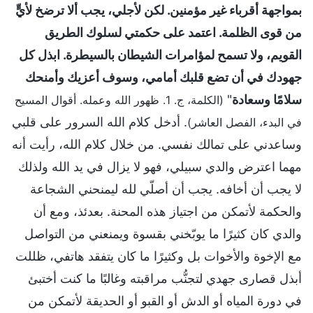
بمواجهة أقرباء غير مؤمنين. لكن لأجلي، يجب ألا ترضخ لأيٍّ
من قوى الظلمة. اعتمد على حكمتي لسلوك الطريق
القويم، ولا تسمح لمؤامرات الشيطان بالسيطرة. ابذل كل
جهودك في أن تضع قلبك أمامي، وسوف أعزيك وأمنحك
سلامًا وسعادة
"
(الكلمة، ج. 1. ظهور الله وعمله. أقوال المسيح
. أدخل كلام الله السرور على قلبي
في البدء، الفصل العاشر)
وساعدني على تمالك نفسي. من خلال كلام الله، رأيت أنه
مهما اعترض والدي سبيلي، فهو لا يزال في يد الله ولذلك
لا يجب أن أخافه. يجب أن أصلّي لله ليمنحني الشجاعة
والحكمة لأتمكن من اجتياز هذه المحنة. بعدئذ، ومع أن
والدي كان كثيرًا ما يوبّخني بقسوة ويمنعني من التواصل
مع الإخوة والأخوات بل وكثيرًا ما كان يتفقد هاتفي، ظللت
أبذل قصارى جهدي لتجنُّب مراقبته وغالبًا ما كنت أختبئ
في دورة المياه أو الدش أو القبو أو الحديقة لأتمكن من