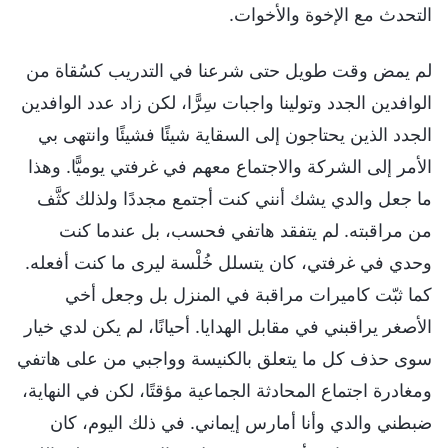
التحدث مع الإخوة والأخوات.
لم يمض وقت طويل حتى شرعنا في التدريب كسُقاة من
الوافدين الجدد وتولينا واجبات سِرًّا، لكن زاد عدد الوافدين
الجدد الذين يحتاجون إلى السقاية شيئًا فشيئًا وانتهى بي
الأمر إلى الشركة والاجتماع معهم في غرفتي يوميًّا. وهذا
ما جعل والدي يشك أنني كنت أجتمع مجددًا ولذلك كثَّف
من مراقبته. لم يتفقد هاتفي فحسب، بل عندما كنت
وحدي في غرفتي، كان يتسلل خُلْسة ليرى ما كنت أفعله.
كما ثبّت كاميرات مراقبة في المنزل بل وجعل أخي
الأصغر يراقبني في مقابل الهدايا. أحيانًا، لم يكن لدي خيار
سوى حذف كل ما يتعلق بالكنيسة وواجبي من على هاتفي
ومغادرة اجتماع المحادثة الجماعية مؤقتًا، لكن في النهاية،
ضبطني والدي وأنا أمارس إيماني. في ذلك اليوم، كان