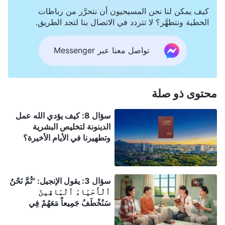
كيف يمكن لنا نحن المسيحيون أن نتحرَّر من رباطات
الخطية ونتطهَّر؟ لا تتردد في الاتصال بنا لتجد الطريق.
تواصل معنا عبر Messenger
محتوى ذو صلة
سؤال 8: كيف يؤدي الله عمل
الدينونة لتخليص البشرية
وتطهيرنا في الأيام الأخيرة؟
سؤال 3: يقول الإنجيل: "ثُمَّ نَحْنُ
ٱلْأَحْيَاءَ ٱلْبَاقِينَ
سَنُخْطَفُ جَمِيعاً مَعَهُمْ فِي
ٱلسُّحُبِ لِمُلَاقَاةِ ٱلرَّبِّ فِي