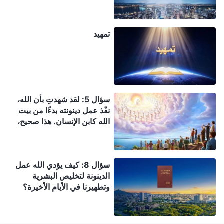
تمهيد
سؤال 5: لقد شهدتِ بأن الله،
نفّذ عمل دينونته بدءًا من بيت
الله كابن الإنسان. هذا صحيح،
ويتوافق مع نبوءة الكتاب
المقدس لكنّني لا أفهم هل بدء
هذه الدينونة من بيت الله هو
سؤال 8: كيف يؤدي الله عمل
تمامًا مثل الدينونة أمام العرش
الدينونة لتخليص البشرية
العظيم الأبيض في سفر الرؤيا؟
وتطهيرنا في الأيام الأخيرة؟
نحن نؤمن بأنّ الدينونة أمام
العرش العظيم الأبيض هي لـغير
المؤمنين الذين هم من
الشيطان. عندما يعود الرب