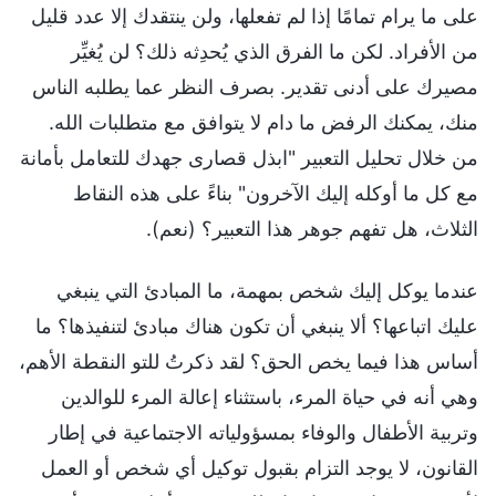
على ما يرام تمامًا إذا لم تفعلها، ولن ينتقدك إلا عدد قليل
من الأفراد. لكن ما الفرق الذي يُحدِثه ذلك؟ لن يُغيِّر
مصيرك على أدنى تقدير. بصرف النظر عما يطلبه الناس
منك، يمكنك الرفض ما دام لا يتوافق مع متطلبات الله.
من خلال تحليل التعبير "ابذل قصارى جهدك للتعامل بأمانة
مع كل ما أوكله إليك الآخرون" بناءً على هذه النقاط
الثلاث، هل تفهم جوهر هذا التعبير؟ (نعم).
عندما يوكل إليك شخص بمهمة، ما المبادئ التي ينبغي
عليك اتباعها؟ ألا ينبغي أن تكون هناك مبادئ لتنفيذها؟ ما
أساس هذا فيما يخص الحق؟ لقد ذكرتُ للتو النقطة الأهم،
وهي أنه في حياة المرء، باستثناء إعالة المرء للوالدين
وتربية الأطفال والوفاء بمسؤولياته الاجتماعية في إطار
القانون، لا يوجد التزام بقبول توكيل أي شخص أو العمل