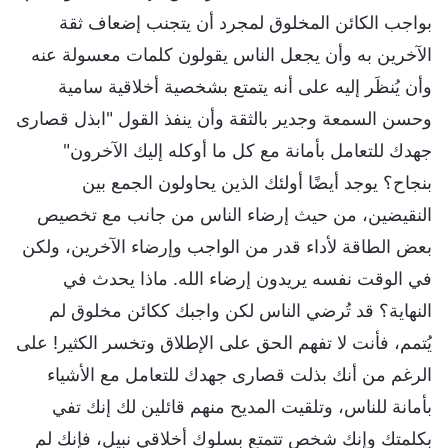
بواجب الكائن المخلوق لمجرد أن يتجنب إضعاف ثقة
الآخرين به وأن يجعل الناس يقولون كلمات معسولة عنه
وأن يُنظَر إليه على أنه يتمتع بشخصية أخلاقية سامية
وحسن السمعة وجدير بالثقة وأن ينفذ القول "ابذل قصارى
جهدك للتعامل بأمانة مع كل ما أوكله إليك الآخرون"
بنجاح؟ يوجد أيضًا أولئك الذين يحاولون الجمع بين
النقيضين، من حيث إرضاء الناس من جانب مع تخصيص
بعض الطاقة لأداء قدر من الواجب وإرضاء الآخرين، ولكن
في الوقت نفسه يريدون إرضاء الله. ماذا يحدث في
النهاية؟ قد تُرضي الناس لكن واجبك ككائن مخلوق لم
يُتمم، فأنت لا تفهم الحق على الإطلاق وتخسر الكثير! على
الرغم من أنك بذلت قصارى جهدك للتعامل مع الأشياء
بأمانة للناس، وتلقيت المديح منهم قائلين لك إنك تفي
بكلمتك وإنك شخص تتمتع بسلوك أخلاقي نبيل، فإنك لم