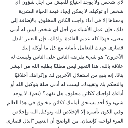
لأي شخص ولا يوجد احتياج للعيش من أجل شؤون أي
شخص أو توكيله. لا يمكن إيجاد قيمة الحياة البشرية
ومعناها إلا في أداء واجب الكائن المخلوق. بالإضافة إلى
ذلك، فإن عمل الأشياء من أجل أي شخص ليس له أدنى
معنى، فهذا كله عديم الفائدة. ولذلك، فإن التعبير "ابذل
قصارى جهدك للتعامل بأمانة مع كل ما أوكله إليك
الآخرون" هو شيء يفرضه الناس على الناس وليست له
علاقة بالله. هذا التعبير ليس مطلبًا يطلبه الله من البشر
بتاتًا. إنه ينبع من استغلال الآخرين لك وإكراهك أخلاقيًا
والتحكم بك وتقييدك. ليست له أدنى صلة بتوكيل الله أو
أداءك لواجبك ككائن مخلوق. هل تفهم؟ (نعم). لا يوجد
شيء ولا أحد يستحق أمانتك ككائن مخلوق في هذا العالم
وفي الكون بأسره إلا الإخلاص لله وتوكيل الله وإخلاص
المرء لواجبه كإنسان. من الواضح أن التعبير "ابذل قصارى