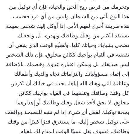
وتحرمك من فرص ربح الحق والحياة، فإن أي توكيل من
هذا النوع يأتي من الشيطان وليس من أي فرد فحسب.
هذه طريقة أخرى لفهم الأمر. إذا أوكل إليك شخص بمهمة
تستنفد الكثير من وقتك وطاقتك وتهدره، بل وتجعلك
تضحي بشبابك وحياتك كلها، وتُضيِّع الوقت الذي ينبغي أن
تقضيه في القيام بواجبك ككائن مخلوق، فإن ذلك الشخص
ليس صديقك، بل ويمكن اعتباره عدوك وخصمك. بالإضافة
إلى إتمام مسؤولياتك والتزاماتك تجاه والديك وأطفالك
وعائلتك التي وهبك الله إياها، يجب في حياتك أن تكرس
كل وقتك وطاقتك وتنفقهما في القيام بواجبك ككائن
مخلوق. لا يحق لأحد شغل وقتك وطاقتك أو إهدارهما
بحجة توكيلك لفعل أي شيء. إذا لم تنتبه للنصيحة ووافقت
على توكيل شخص إليك، ما يستغرق قدرًا كبيرًا من وقتك
وطاقتك، فسوف يقل نسبيًا الوقت المتاح لك للقيام