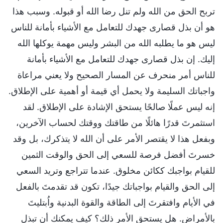
تربح الحق من الله ولم تنل رضا الله أو قبوله. وسبب هذا
هو أن بذل قصارى جهدك للتعامل مع الأشياء بأمانة للناس
ليس هو ما يطلبه الله من البشر وليس مهمة يوكلها الله
إليك. إن بذل قصارى جهدك للتعامل مع الأشياء بأمانة
للناس أمر منحرف عن المسار الصحيح ولا يعني مراعاة
واجباتك السليمة ولا يحمل أي قيمة أو أهمية على الإطلاق.
إنه ليس عملًا صالحًا يستحق الإشادة على الإطلاق. لقد
استثمرتَ قدرًا هائلًا من طاقتك ووقتك لحساب الآخرين،
وبفعل هذا لا يقتصر الأمر على أن الله لا يتذكرك، بل وقد
خسرتَ أفضل فرصة للسعي إلى الحق والوقت الثمين
للقيام بواجبك ككائن مخلوق. عندما تتراجع وتريد السعي
إلى الحق والقيام بواجباتك جيدًا، تكون قد تقدمتَ بالفعل
في الأيام وافتقرتَ إلى الطاقة والقوة البدنية واُبتليتَ
بالأمراض. هل يستحق الأمر ذلك؟ كيف يمكنك أن تبذل