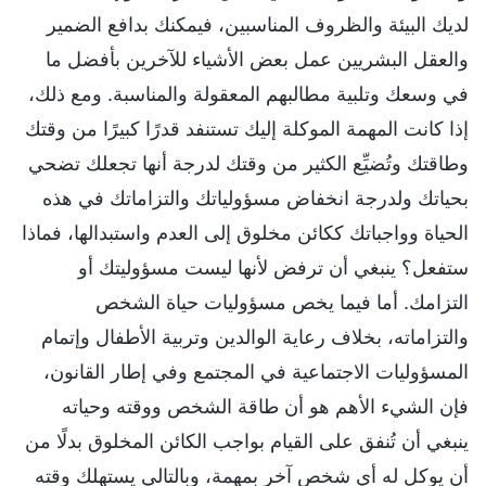
لديك البيئة والظروف المناسبين، فيمكنك بدافع الضمير
والعقل البشريين عمل بعض الأشياء للآخرين بأفضل ما
في وسعك وتلبية مطالبهم المعقولة والمناسبة. ومع ذلك،
إذا كانت المهمة الموكلة إليك تستنفد قدرًا كبيرًا من وقتك
وطاقتك وتُضيِّع الكثير من وقتك لدرجة أنها تجعلك تضحي
بحياتك ولدرجة انخفاض مسؤولياتك والتزاماتك في هذه
الحياة وواجباتك ككائن مخلوق إلى العدم واستبدالها، فماذا
ستفعل؟ ينبغي أن ترفض لأنها ليست مسؤوليتك أو
التزامك. أما فيما يخص مسؤوليات حياة الشخص
والتزاماته، بخلاف رعاية الوالدين وتربية الأطفال وإتمام
المسؤوليات الاجتماعية في المجتمع وفي إطار القانون،
فإن الشيء الأهم هو أن طاقة الشخص ووقته وحياته
ينبغي أن تُنفق على القيام بواجب الكائن المخلوق بدلًا من
أن يوكل له أي شخص آخر بمهمة، وبالتالي يستهلك وقته