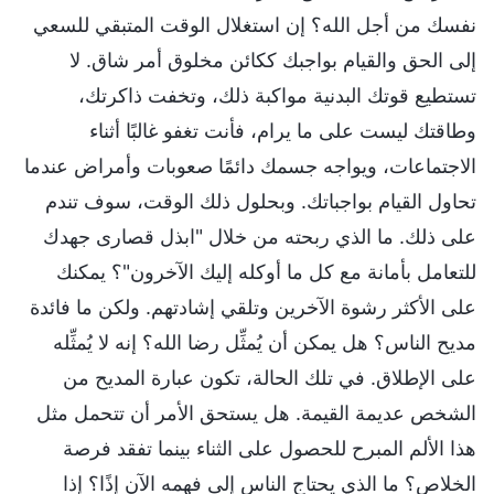
نفسك من أجل الله؟ إن استغلال الوقت المتبقي للسعي
إلى الحق والقيام بواجبك ككائن مخلوق أمر شاق. لا
تستطيع قوتك البدنية مواكبة ذلك، وتخفت ذاكرتك،
وطاقتك ليست على ما يرام، فأنت تغفو غالبًا أثناء
الاجتماعات، ويواجه جسمك دائمًا صعوبات وأمراض عندما
تحاول القيام بواجباتك. وبحلول ذلك الوقت، سوف تندم
على ذلك. ما الذي ربحته من خلال "ابذل قصارى جهدك
للتعامل بأمانة مع كل ما أوكله إليك الآخرون"؟ يمكنك
على الأكثر رشوة الآخرين وتلقي إشادتهم. ولكن ما فائدة
مديح الناس؟ هل يمكن أن يُمثِّل رضا الله؟ إنه لا يُمثِّله
على الإطلاق. في تلك الحالة، تكون عبارة المديح من
الشخص عديمة القيمة. هل يستحق الأمر أن تتحمل مثل
هذا الألم المبرح للحصول على الثناء بينما تفقد فرصة
الخلاص؟ ما الذي يحتاج الناس إلى فهمه الآن إذًا؟ إذا