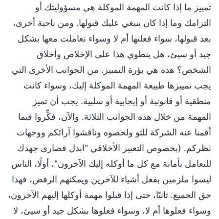
تمييز ما إذا كانت المهمة الموكلة هي مسؤوليتك أو
التزامك وما إذا كان ينبغي عليك قبولها. ومن ناحية أخرى،
بعد قبولها، سواء فعلتها أم لا وسواء تعاملت معها بشكل
جيد أو سيئ، هل ينطوي هذا على الإخلاص وأخلاق
الشخص؟ هذه هي بؤرة التمييز. من الجوانب الأخرى التي
يجب تمييزها طبيعة المهمة الموكلة إليك، وسواء كانت
منطقية أو قانونية أو إيجابية أو سلبية. يجب أن تميز
المهمة من خلال هذه الجوانب الثلاثة. والآن، فكِّروا فيما
أقمنا عنه الشركة للتو ولخصوه وناقشوا آرائكم ووجهات
نظركم. (بخصوص التعبير الأخلاقي "ابذل قصارى جهدك
للتعامل بأمانة مع كل ما أوكله إليك الآخرون"، أولًا، الناس
ليسوا ملزمين بفعل أشياء للآخرين ويمكنهم الرفض، فهذا
حق الجميع. ثانيًا، حتى إذا قبلوا مهمة أوكلها إليهم الآخرون،
وسواء فعلوها أم لا، وسواء فعلوها بشكل جيد أو سيئ، لا