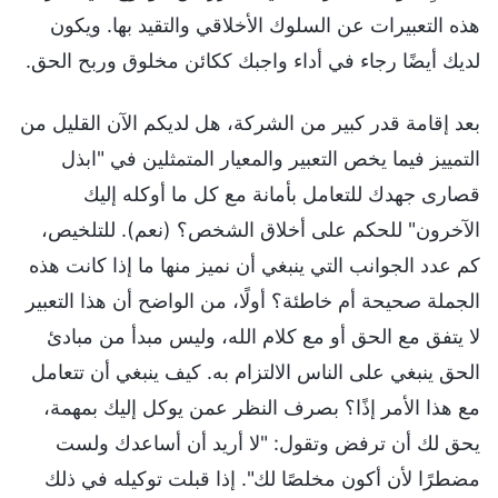
هذه التعبيرات عن السلوك الأخلاقي والتقيد بها. ويكون
لديك أيضًا رجاء في أداء واجبك ككائن مخلوق وربح الحق.
بعد إقامة قدر كبير من الشركة، هل لديكم الآن القليل من
التمييز فيما يخص التعبير والمعيار المتمثلين في "ابذل
قصارى جهدك للتعامل بأمانة مع كل ما أوكله إليك
الآخرون" للحكم على أخلاق الشخص؟ (نعم). للتلخيص،
كم عدد الجوانب التي ينبغي أن نميز منها ما إذا كانت هذه
الجملة صحيحة أم خاطئة؟ أولًا، من الواضح أن هذا التعبير
لا يتفق مع الحق أو مع كلام الله، وليس مبدأ من مبادئ
الحق ينبغي على الناس الالتزام به. كيف ينبغي أن تتعامل
مع هذا الأمر إذًا؟ بصرف النظر عمن يوكل إليك بمهمة،
يحق لك أن ترفض وتقول: "لا أريد أن أساعدك ولست
مضطرًا لأن أكون مخلصًا لك". إذا قبلت توكيله في ذلك