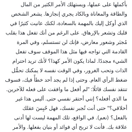
بأكملها على عملها، ويستهلك الأمر الكثير من المال
والطاقة والمعاناة وبالكاد يجري إنجازها. يشعر الشخص
الذي أوكل إليك بالمهمة بالسعادة، لكنك عانيت كثيرًا في
قلبك وتشعر بالإرهاق. على الرغم من أنك تفعل هذا بقلب
مُجبَر وشعور معارض، فإنك لن تستسلم، وفي المرة
القادمة التي تواجه فيها مثل هذا الموقف سوف تفعل
الشيء مجددًا. لماذا يكون الأمر كهذا؟ لأنك تريد احترام
الذات وتحب الغرور، وفي الوقت نفسه لا يمكنك تحمُّل
ضغط الرأي العام. وحتى إذا لم يجد أحد خطأً فيك، فسوف
تنتقد نفسك قائلًا: "لم أفعل ما وافقت على فعله للآخرين.
ما الذي أفعله؟ إنني أحتقر نفسي حتى. أليس هذا غير
أخلاقي؟" حتى أنت تُجبر نفسك، فهل حُبِسَ عقلك
بالفعل؟ (نعم). في الواقع، تلك المهمة ليست لها أدنى
علاقة بك. فأنت لا تربح أي فوائد أو بنيان بفعلها. والأمر