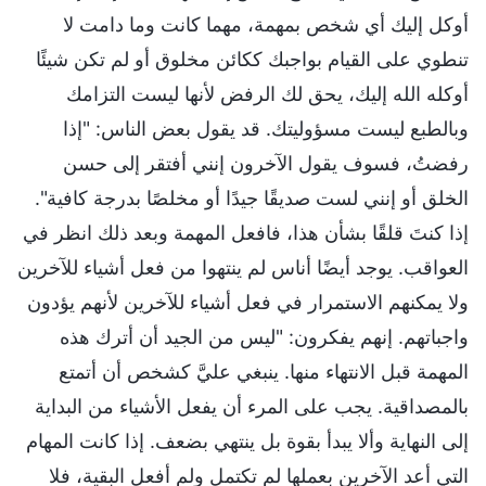
أوكل إليك أي شخص بمهمة، مهما كانت وما دامت لا
تنطوي على القيام بواجبك ككائن مخلوق أو لم تكن شيئًا
أوكله الله إليك، يحق لك الرفض لأنها ليست التزامك
وبالطبع ليست مسؤوليتك. قد يقول بعض الناس: "إذا
رفضتُ، فسوف يقول الآخرون إنني أفتقر إلى حسن
الخلق أو إنني لست صديقًا جيدًا أو مخلصًا بدرجة كافية".
إذا كنتَ قلقًا بشأن هذا، فافعل المهمة وبعد ذلك انظر في
العواقب. يوجد أيضًا أناس لم ينتهوا من فعل أشياء للآخرين
ولا يمكنهم الاستمرار في فعل أشياء للآخرين لأنهم يؤدون
واجباتهم. إنهم يفكرون: "ليس من الجيد أن أترك هذه
المهمة قبل الانتهاء منها. ينبغي عليَّ كشخص أن أتمتع
بالمصداقية. يجب على المرء أن يفعل الأشياء من البداية
إلى النهاية وألا يبدأ بقوة بل ينتهي بضعف. إذا كانت المهام
التي أعد الآخرين بعملها لم تكتمل ولم أفعل البقية، فلا