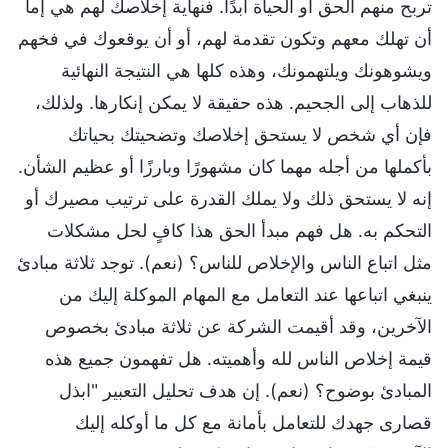
تربح منهم الحق أو الحياة أبدًا. فنهاية إخلاصك لهم هي إما
أن تهلك معهم وتكون تقدمة لهم، أو أن يوقعوك في فخهم
ويشوهونك ويلتهمونك، وهذه كلها هي النتيجة النهائية
للذهاب إلى الجحيم. هذه حقيقة لا يمكن إنكارها. ولذلك،
فإن أي شخص لا يستحق إخلاصك وتضحيتك بحياتك
بأكملها من أجله مهما كان مشهورًا وبارزًا أو عظيم الشأن.
إنه لا يستحق ذلك ولا يملك القدرة على ترتيب مصيرك أو
التحكم به. هل فهم مبدأ الحق هذا كافٍ لحل مشكلات
مثل اتباع الناس والإخلاص للناس؟ (نعم). توجد ثلاثة مبادئ
ينبغي اتباعها عند التعامل مع المهام الموكلة إليك من
الآخرين، وقد أقيمت الشركة عن ثلاثة مبادئ بخصوص
قيمة إخلاص الناس لله وأهميته. هل تفهمون جميع هذه
المبادئ بوضوح؟ (نعم). إن هدف تحليل التعبير "ابذل
قصارى جهدك للتعامل بأمانة مع كل ما أوكله إليك