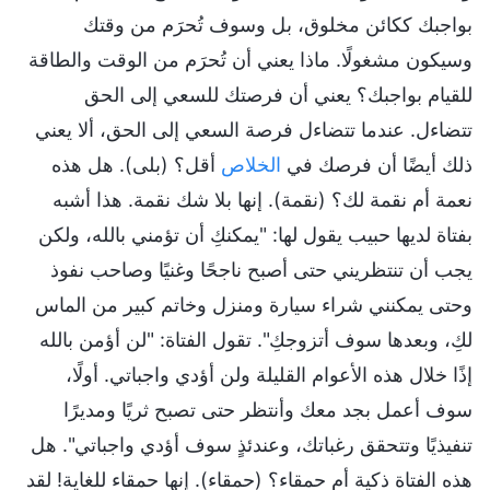
بواجبك ككائن مخلوق، بل وسوف تُحرَم من وقتك
وسيكون مشغولًا. ماذا يعني أن تُحرَم من الوقت والطاقة
للقيام بواجبك؟ يعني أن فرصتك للسعي إلى الحق
تتضاءل. عندما تتضاءل فرصة السعي إلى الحق، ألا يعني
ذلك أيضًا أن فرصك في
الخلاص
أقل؟ (بلى). هل هذه
نعمة أم نقمة لك؟ (نقمة). إنها بلا شك نقمة. هذا أشبه
بفتاة لديها حبيب يقول لها: "يمكنكِ أن تؤمني بالله، ولكن
يجب أن تنتظريني حتى أصبح ناجحًا وغنيًا وصاحب نفوذ
وحتى يمكنني شراء سيارة ومنزل وخاتم كبير من الماس
لكِ، وبعدها سوف أتزوجكِ". تقول الفتاة: "لن أؤمن بالله
إذًا خلال هذه الأعوام القليلة ولن أؤدي واجباتي. أولًا،
سوف أعمل بجد معك وأنتظر حتى تصبح ثريًا ومديرًا
تنفيذيًا وتتحقق رغباتك، وعندئذٍ سوف أؤدي واجباتي". هل
هذه الفتاة ذكية أم حمقاء؟ (حمقاء). إنها حمقاء للغاية! لقد