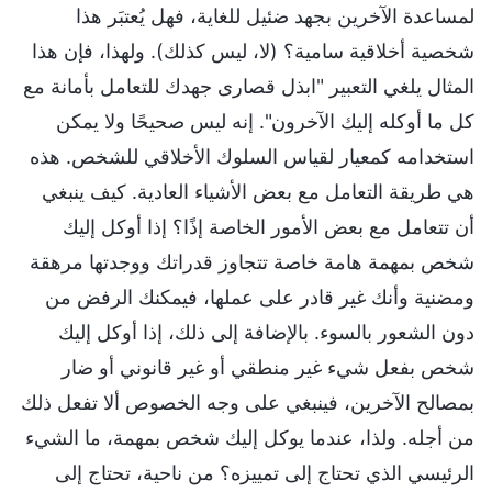
لمساعدة الآخرين بجهد ضئيل للغاية، فهل يُعتبَر هذا
شخصية أخلاقية سامية؟ (لا، ليس كذلك). ولهذا، فإن هذا
المثال يلغي التعبير "ابذل قصارى جهدك للتعامل بأمانة مع
كل ما أوكله إليك الآخرون". إنه ليس صحيحًا ولا يمكن
استخدامه كمعيار لقياس السلوك الأخلاقي للشخص. هذه
هي طريقة التعامل مع بعض الأشياء العادية. كيف ينبغي
أن تتعامل مع بعض الأمور الخاصة إذًا؟ إذا أوكل إليك
شخص بمهمة هامة خاصة تتجاوز قدراتك ووجدتها مرهقة
ومضنية وأنك غير قادر على عملها، فيمكنك الرفض من
دون الشعور بالسوء. بالإضافة إلى ذلك، إذا أوكل إليك
شخص بفعل شيء غير منطقي أو غير قانوني أو ضار
بمصالح الآخرين، فينبغي على وجه الخصوص ألا تفعل ذلك
من أجله. ولذا، عندما يوكل إليك شخص بمهمة، ما الشيء
الرئيسي الذي تحتاج إلى تمييزه؟ من ناحية، تحتاج إلى