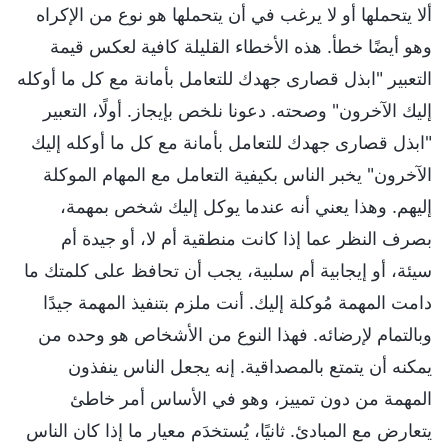
ألا يتحملها أو لا يرغب في أن يتحملها هو نوع من الإكراه
وهو أيضًا خطأ. هذه الأخطاء القليلة كافية لعكس قيمة
التعبير "ابذل قصارى جهدك للتعامل بأمانة مع كل ما أوكله
إليك الآخرون" وصحته. دعونا نلخص بإيجاز. أولًا، التعبير
"ابذل قصارى جهدك للتعامل بأمانة مع كل ما أوكله إليك
الآخرون" يخبر الناس بكيفية التعامل مع المهام الموكلة
إليهم. وهذا يعني أنه عندما يوكل إليك شخص بمهمة،
بصرف النظر عما إذا كانت منطقية أم لا، أو جيدة أم
سيئة، أو إيجابية أم سلبية، يجب أن تحافظ على كلمتك ما
دامت المهمة مُوكلة إليك. أنت ملزم بتنفيذ المهمة جيدًا
وبالتمام لإرضائه. فهذا النوع من الأشخاص هو وحده من
يمكنه أن يتمتع بالمصداقية. إنه يجعل الناس ينفذون
المهمة من دون تمييز، وهو في الأساس أمر خاطئ
يتعارض مع المبادئ. ثانيًا، يُستخدَم معيار ما إذا كان الناس