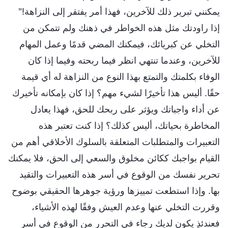
يمكنني تبرير ذلك للآخرين، فهذا أمر يفتقر إلى النزاهة!"
إذا راودتك مثل هذه الخواطر في ذهنك ولم تتمكن من
التخلي عن كبريائك، فيمكنك المضي قدمًا وعمل المهام
للآخرين، وعندما تنتهي انظر فيما ربحته وفيما إذا كان
الوفاء بكلمتك والتمتع بهذا النوع من النزاهة له أي قيمة
حقًا. أليس هذا تأخيرًا لشيء مهم؟ إذا كان بإمكانه تأخيرك
عن أداء واجباتك ويؤثر على ربحك للحق، فهذا يعادل
المخاطرة بحياتك، أليس كذلك؟ إذا كنت تعتبر هذه
التعبيرات والمتطلبات المتعلقة بالسلوك الأخلاقي أهم من
القيام بواجبك ككائن مخلوق والسعي إلى الحق، فلا يمكنك
تحرير نفسك من الوقوع في أسر هذه التعبيرات والتقيد
بها. وإذا استطعت تمييزها ورؤية جوهرها الحقيقي بوضوح
وقررت التخلي عنها وعدم العيش وفقًا لهذه الأشياء،
فعندئذٍ يكون لديك رجاء في التحرر من الوقوع في أسر