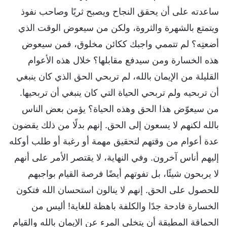
ساعدته على أن يحقق النجاح ويصبح ثريًا وصاحب نفوذ
ويتمتع بالشهرة والثروة، ولكن من سيعوض الوقت الذي
أضعتِه؟ لم تتممي واجبك ككائن مخلوق، فمن سيعوض
هذه الخسارة ومن سيدفع مقابلها؟ خلال هذه الأعوام
القليلة من الإيمان بالله، لم تربحي الحق الذي كان ينبغي
أن تربحيه ولم تربحي الحياة التي كان ينبغي أن تربحيها.
من سيعوّض هذا الحق وهذه الحياة؟ يؤمن بعض الناس
بالله لكنهم لا يسعون إلى الحق. إنهم بدلًا من ذلك يقضون
عدة أعوام من وقتهم لتحقيق مهمة أو رغبة أو طلب أوكله
إليهم أناس آخرون. وفي النهاية، لا يقتصر الأمر على أنهم
لا يربحون شيئًا، بل تفوتهم أيضًا فرصة القيام بواجبهم
للحصول على الحق. إنهم لا ينالون استحسان الله فتكون
الخسارة فادحة جدًا والكلفة باهظة للغاية! أليس من
الحماقة المطبقة أن يتخلى المرء عن الإيمان بالله والقيام