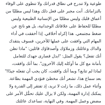
طوعية ولا تندرج في نطاق قدراتك ولا تنطوي على الوفاء
بالتزاماتك. أنت مجبر على فعل ذلك وهذا ليس مطلبًا من
أعماق قلبك وليس مطلبًا من الإنسانية الطبيعية وليس
مطلبًا للحفاظ على علاقاتك الوجدانية، بل هو ناتج عن
ضغط مجتمعي. هذا إكراه أخلاقي. إذا أخفقت في أداء
المهام التي وافقت على عملها للآخرين، فسوف ينتقدك
والداك وعائلتك وزملاؤك وأصدقاؤك قائلين: "ماذا تظن
أنك تفعل؟ يقول المثل: "ابذل قصارى جهدك للتعامل
بأمانة مع كل ما أوكله إليك الآخرون". بما أنك وافقت،
لماذا لم تتابع؟ وبما أنك وافقت، كان يجب أن تفعله جيدًا!"
بعد سماع هذا، تشعر أنك مخطئ فتؤدي المهمة بطاعة.
وأثناء عمل ذلك، ما زلت لا تريد، إذ تفتقر إلى القدرة ولا
يمكنك إدارة المهمة، ولكن لا يزال عليك تحمُّل الأمر على
مضض وعمل المهمة. وفي النهاية، تساعدك عائلتك