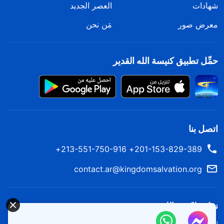
شهادات
العصر الجديد
معرض صور
مَن نحن
حمِّل تطبيق كنيسة الله القدير
اتصل بنا
201-153-829-389+ 213-551-750-916+
contact.ar@kingdomsalvation.org
نزل ملكوت الله.
لقد نزلت المملكة بالفعل إلى الأرض! هل تريد دخوله؟
اعرف المزيد