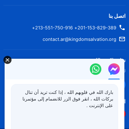
اتصل بنا
201-153-829-389+ 213-551-750-916+
contact.ar@kingdomsalvation.org
نزل ملكوت الله.
لقد نزلت المملكة بالفعل إلى الأرض! هل تريد دخوله؟
اعرف المزيد
تواصل معنا عبر Messenger
بارك الله في قلوبهم الله ، إذا كنت تريد أن تنال
بركات الله ، انقر فوق الزر للانضمام إلى مؤتمرنا
اتبعنا
على الإنترنت .