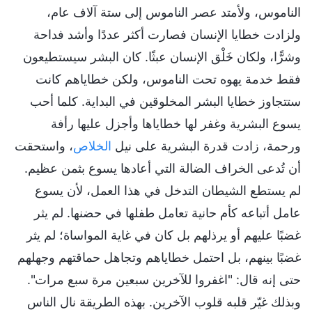
الناموس، ولأمتد عصر الناموس إلى ستة آلاف عام،
ولزادت خطايا الإنسان فصارت أكثر عددًا وأشد فداحة
وشرًّا، ولكان خَلْق الإنسان عبثًا. كان البشر سيستطيعون
فقط خدمة يهوه تحت الناموس، ولكن خطاياهم كانت
ستتجاوز خطايا البشر المخلوقين في البداية. كلما أحب
يسوع البشرية وغفر لها خطاياها وأجزل عليها رأفة
ورحمة، زادت قدرة البشرية على نيل
الخلاص
، واستحقت
أن تُدعى الخراف الضالة التي أعادها يسوع بثمن عظيم.
لم يستطع الشيطان التدخل في هذا العمل، لأن يسوع
عامل أتباعه كأم حانية تعامل طفلها في حضنها. لم يثر
غضبًا عليهم أو يرذلهم بل كان في غاية المواساة؛ لم يثر
غضبًا بينهم، بل احتمل خطاياهم وتجاهل حماقتهم وجهلهم
حتى إنه قال: "اغفروا للآخرين سبعين مرة سبع مرات".
وبذلك غيّر قلبه قلوب الآخرين. بهذه الطريقة نال الناس