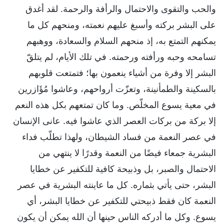
والحب والتقوى والاحتمال والرأفة والرحمة. لقد أغدق
على البشر بركته وأسبغ عليهم نعمته، ومنحهم كل ما
يمكنهم التمتع به، إذ منحهم السلام والسعادة، ووهبهم
تسامحه وحبه ورأفته ورحمته. في تلك الأيام، لم يتلقّ
البشر إلا وفرة من أشياء ينعمون بها؛ فتمتعت قلوبهم
بالسكينة والطمأنينة، وتعزّت أرواحهم، وعاشوا مُؤَازرين
في معية يسوع المخلّص. وما كان تمتعهم بكل هذه النعم
إلا بركة من بركات العصر الذي عاشوا فيه. عانى الإنسان
في عصر النعمة من فساد الشيطان، ولهذا تطلّب فداء
البشرية جمعاء فيضًا من النعمة وقدرًا لا ينتهي من
الاحتمال والصبر، بل وذبيحة كافية للتكفير عن خطايا
البشر، حتى يأتي بثماره. كل ما عاينته البشرية في عصر
النعمة كان فقط ذبيحتي للتكفير عن خطايا البشر، أي
يسوع. وكل ما أدركه الناس حينها أن الله يمكن أن يكون