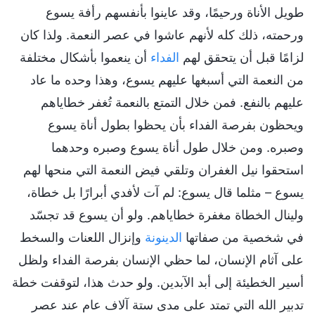
طويل الأناة ورحيمًا، وقد عاينوا بأنفسهم رأفة يسوع
ورحمته، ذلك كله لأنهم عاشوا في عصر النعمة. ولذا كان
لزامًا قبل أن يتحقق لهم
الفداء
أن ينعموا بأشكال مختلفة
من النعمة التي أسبغها عليهم يسوع، وهذا وحده ما عاد
عليهم بالنفع. فمن خلال التمتع بالنعمة تُغفر خطاياهم
ويحظون بفرصة الفداء بأن يحظوا بطول أناة يسوع
وصبره. ومن خلال طول أناة يسوع وصبره وحدهما
استحقوا نيل الغفران وتلقي فيض النعمة التي منحها لهم
يسوع – مثلما قال يسوع: لم آت لأفدي أبرارًا بل خطاة،
ولينال الخطاة مغفرة خطاياهم. ولو أن يسوع قد تجسّد
في شخصية من صفاتها
الدينونة
وإنزال اللعنات والسخط
على آثام الإنسان، لما حظي الإنسان بفرصة الفداء ولظل
أسير الخطيئة إلى أبد الآبدين. ولو حدث هذا، لتوقفت خطة
تدبير الله التي تمتد على مدى ستة آلاف عام عند عصر